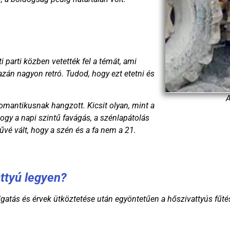
 parti közben vetették fel a témát, ami
azán nagyon retró. Tudod, hogy ezt etetni és
A
mantikusnak hangzott. Kicsit olyan, mint a
hogy a napi szintű favágás, a szénlapátolás
é vált, hogy a szén és a fa nem a 21.
attyú legyen?
olgatás és érvek ütköztetése után egyöntetűen a hőszivattyús fű