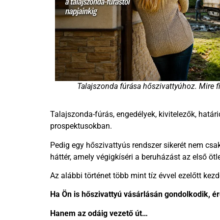
Talajszonda fúrása hőszivattyúhoz. Mire fi
Talajszonda-fúrás, engedélyek, kivitelezők, határ
prospektusokban.
Pedig egy hőszivattyús rendszer sikerét nem csa
háttér, amely végigkíséri a beruházást az első ötl
Az alábbi történet több mint tíz évvel ezelőtt ke
Ha Ön is hőszivattyú vásárlásán gondolkodik, é
Hanem az odáig vezető út…