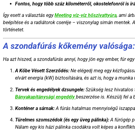
Fontos, hogy több száz kilométerről, okostelefonról is i
Így esett a választás egy
Meeting víz-víz hőszivattyúra
, ami ár
beépítése és a radiátorok cseréje – viszonylag simán mentek. A
történetet.
A szondafúrás kőkemény valósága: 
Ha azt hiszed, a szondafúrás annyi, hogy jön egy ember, fúr egy
A Kőbe Vésett Szerződés:
Ne elégedj meg egy kézfogással!
elvárt energia (kW) biztosítására, és azt is, hogy a munka 
Tervek és engedélyek dzsungele:
Szükség lesz hivatalos 
Bányakapitánysági engedély
beszerzése is. Készülj fel a 
Konténer a sárnak:
A fúrás hatalmas mennyiségű iszappal jár
Türelmes szomszédok (és egy üveg pálinka):
A fúrógép po
Nálam egy kis házi pálinka csodákra volt képes a konflik