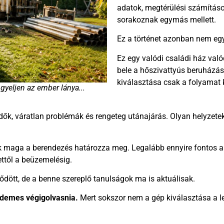
adatok, megtérülési számításo
sorakoznak egymás mellett.
Ez a történet azonban nem eg
Ez egy valódi családi ház való
bele a hőszivattyús beruházá
kiválasztása csak a folyamat 
gyeljen az ember lánya...
idők, váratlan problémák és rengeteg utánajárás. Olyan helyzetek,
k maga a berendezés határozza meg. Legalább ennyire fontos a 
ettől a beüzemelésig.
zdődött, de a benne szereplő tanulságok ma is aktuálisak.
rdemes végigolvasnia.
Mert sokszor nem a gép kiválasztása a l