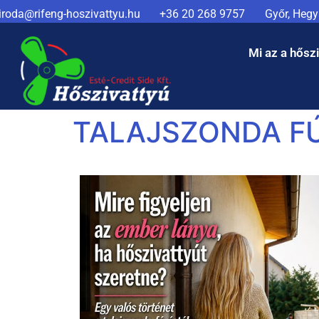
iroda@rifeng-hoszivattyu.hu
+36 20 268 9757
Győr, Hegya
Mi az a hősz
TALAJSZONDA F