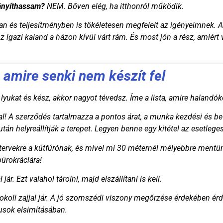
rányíthassam?
NEM. Bőven elég, ha itthonról működik.
ban és teljesítményben is tökéletesen megfelelt az igényeimnek.
z igazi kaland a házon kívül várt rám. És most jön a rész, amiért
amire senki nem készít fel
 lyukat és kész, akkor nagyot tévedsz. Íme a lista, amire halandó
 A szerződés tartalmazza a pontos árat, a munka kezdési és befe
után helyreállítják a terepet. Legyen benne egy kitétel az esetleg
tervekre a kútfúrónak, és mivel mi 30 méternél mélyebbre mentünk
bürokráciára!
. Ezt valahol tárolni, majd elszállítani is kell.
koli zajjal jár. A jó szomszédi viszony megőrzése érdekében érd
tusok elsimításában.