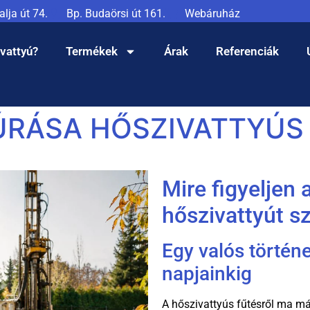
lja út 74.
Bp. Budaörsi út 161.
Webáruház
ivattyú?
Termékek
Árak
Referenciák
ÚRÁSA HŐSZIVATTYÚS
Mire figyeljen 
hőszivattyút s
Egy valós történe
napjainkig
A hőszivattyús fűtésről ma már