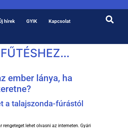
Új hírek
GYIK
Kapcsolat
 FŰTÉSHEZ…
az ember lánya, ha
zeretne?
t a talajszonda-fúrástól
 rengeteget lehet olvasni az interneten. Gyári