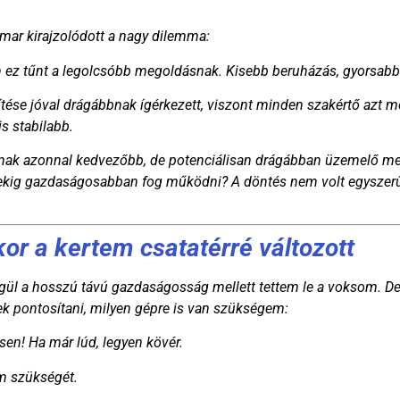
mar kirajzolódott a nagy dilemma:
n ez tűnt a legolcsóbb megoldásnak. Kisebb beruházás, gyorsabb 
ítése jóval drágábbnak ígérkezett, viszont minden szakértő azt 
s stabilabb.
cámnak azonnal kedvezőbb, de potenciálisan drágábban üzemelő me
dekig gazdaságosabban fog működni? A döntés nem volt egyszerű
kor a kertem csatatérré változott
ül a hosszú távú gazdaságosság mellett tettem le a voksom. De 
tek pontosítani, milyen gépre is van szükségem:
en! Ha már lúd, legyen kövér.
m szükségét.