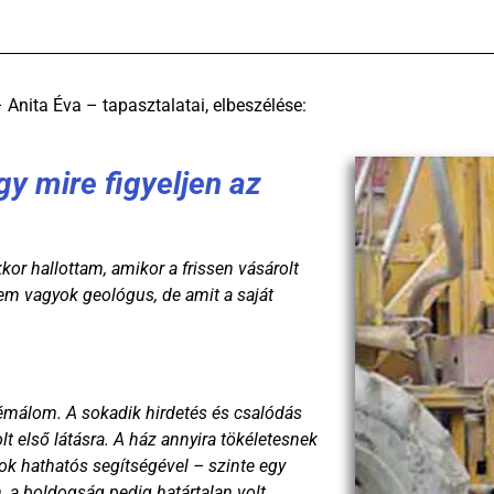
 Anita Éva – tapasztalatai, elbeszélése:
y mire figyeljen az
or hallottam, amikor a frissen vásárolt
em vagyok geológus, de amit a saját
rémálom. A sokadik hirdetés és csalódás
lt első látásra. A ház annyira tökéletesnek
tok hathatós segítségével – szinte egy
, a boldogság pedig határtalan volt.