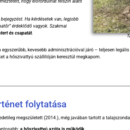
eztetett, hogy előfordulhat felszín alatti
 a bejegyzést. Ha kérdésetek van, legjobb
amatőr” érdeklődő vagyok. Szakmai
tert és csapatát
.
T
en egyszerűbb, kevesebb adminisztrációval járó – teljesen legál
leket a hőszivattyú szállítóján keresztül megkapom.
ténet folytatása
etileg megszületett (2014.), még javában tartott a talajszonda-
fontosabb:
a hőszivattyú azóta is működik.