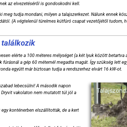
nek az elvezetéséről is gondoskodni kell.
aki meg tudja mondani, milyen a talajszerkezet. Nálunk ennek kö
tól. (A végtelenül türelmes kútfúró csapat vezetőjétől tudom, h
 találkozik
esen elérte a 100 méteres mélységet (a két lyuk között betartva
dik fúrásnál a gép 60 méternél megadta magát. Így szükség lett eg
zonda együtt már biztosan tudja a rendszerhez elvárt 16 kW-ot.
 szabad lebecsülni! A második napon
 Dryvit vakolaton nem mutatott túl jól a
egy konténerben elszállították, de a kert
.