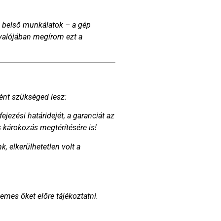
 A belső munkálatok – a gép
 valójában megírom ezt a
ként szükséged lesz:
jezési határidejét, a garanciát az
es károkozás megtérítésére is!
, elkerülhetetlen volt a
emes őket előre tájékoztatni.