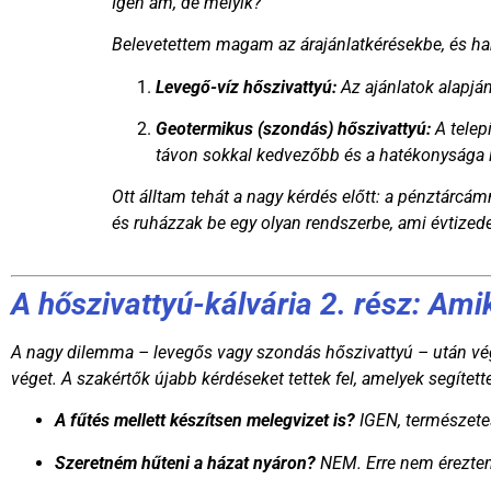
Igen ám, de melyik?
Belevetettem magam az árajánlatkérésekbe, és ha
Levegő-víz hőszivattyú:
Az ajánlatok alapjá
Geotermikus (szondás) hőszivattyú:
A telep
távon sokkal kedvezőbb és a hatékonysága i
Ott álltam tehát a nagy kérdés előtt: a pénztár
és ruházzak be egy olyan rendszerbe, ami évtize
A hőszivattyú-kálvária 2. rész: Ami
A nagy dilemma – levegős vagy szondás hőszivattyú – után vég
véget. A szakértők újabb kérdéseket tettek fel, amelyek segítet
A fűtés mellett készítsen melegvizet is?
IGEN, természetes
Szeretném hűteni a házat nyáron?
NEM. Erre nem érezte