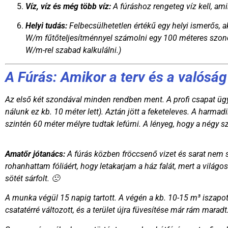
Víz, víz és még több víz:
A fúráshoz rengeteg víz kell, ami
Helyi tudás:
Felbecsülhetetlen értékű egy helyi ismerős, 
W/m fűtőteljesítménnyel számolni egy 100 méteres szondá
W/m-rel szabad kalkulálni.)
A Fúrás: Amikor a terv és a valóság
Az első két szondával minden rendben ment. A profi csapat ügy
nálunk ez kb. 10 méter lett). Aztán jött a feketeleves. A harma
szintén 60 méter mélyre tudtak lefúrni. A lényeg, hogy a négy s
Amatőr jótanács:
A fúrás közben fröccsenő vizet és sarat nem
rohanhattam fóliáért, hogy letakarjam a ház falát, mert a világos
sötét sárfolt. 🙁
A munka végül 15 napig tartott. A végén a kb. 10-15 m³ iszapot 
csatatérré változott, és a terület újra füvesítése már rám maradt