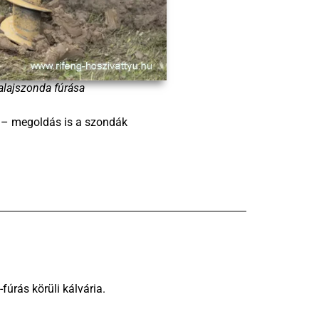
alajszonda fúrása
is – megoldás is a szondák
fúrás körüli kálvária.