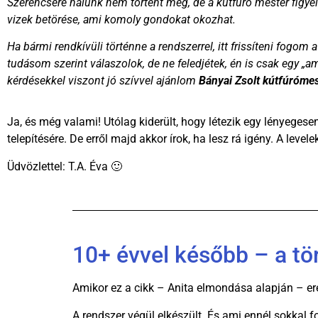
Szerencsére nálunk nem történt meg, de a kútfúró mester figyelm
vizek betörése, ami komoly gondokat okozhat.
Ha bármi rendkívüli történne a rendszerrel, itt frissíteni fogom
tudásom szerint válaszolok, de ne feledjétek, én is csak egy „
kérdésekkel viszont jó szívvel ajánlom
Bányai Zsolt kútfúrómes
Ja, és még valami! Utólag kiderült, hogy létezik egy lényeges
telepítésére. De erről majd akkor írok, ha lesz rá igény. A leve
Üdvözlettel: T.A. Éva 🙂
10+ évvel később – a tör
Amikor ez a cikk – Anita elmondása alapján – ered
A rendszer végül elkészült. És ami ennél sokkal 