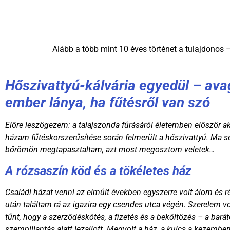
Alább a több mint 10 éves történet a tulajdonos –
Hőszivattyú-kálvária egyedül – avag
ember lánya, ha fűtésről van szó
Előre leszögezem: a talajszonda fúrásáról életemben először akk
házam fűtéskorszerűsítése során felmerült a hőszivattyú. Ma s
bőrömön megtapasztaltam, azt most megosztom veletek…
A rózsaszín köd és a tökéletes ház
Családi házat venni az elmúlt években egyszerre volt álom és 
után találtam rá az igazira egy csendes utca végén. Szerelem vo
tűnt, hogy a szerződéskötés, a fizetés és a beköltözés – a bará
szempillantás alatt lezajlott. Megvolt a ház, a kulcs a kezemben