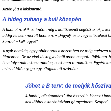
Aztán jött a lakásavató.
A hideg zuhany a buli közepén
A barátaim, akik az imént még a költözésnél segédkeztek, a kerti
addig fel sem merült bennem: – „Figyelj, ez a vegyestüzelésű k
kormolni kell, ugye?”
A nyár derekán, egy pohár borral a kezemben ez még egészen ro
filmekben. De az első tél kegyetlenül arcon csapott. Rájöttem, 
és a folyamatos kosz minden, csak nem romantikus. Egyértelműv
század fűtőanyaga egy elfoglalt nő számára.
Jöhet a B terv: de melyik hősziv
A baráti „válságtanács” újra összeült. Hosszú lat
kell többet a kazánházban görnyednem. Szuper!