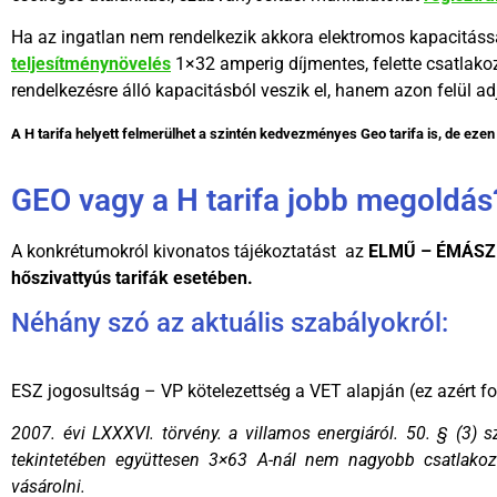
Ha az ingatlan nem rendelkezik akkora elektromos kapacitással
teljesítménynövelés
1×32 amperig díjmentes, felette csatlako
rendelkezésre álló kapacitásból veszik el, hanem azon felül ad
A H tarifa helyett felmerülhet a szintén kedvezményes Geo tarifa is, de e
GEO vagy a H tarifa jobb megoldás
A konkrétumokról kivonatos tájékoztatást az
ELMŰ – ÉMÁSZ 
hőszivattyús tarifák esetében.
Néhány szó az aktuális szabályokról:
ESZ jogosultság – VP kötelezettség a VET alapján (ez azért fo
2007. évi LXXXVI. törvény. a villamos energiáról. 50. § (3) s
tekintetében együttesen 3×63 A-nál nem nagyobb csatlakozá
vásárolni.