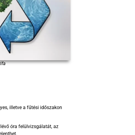
ifa
s, illetve a fűtési időszakon
évő óra felülvizsgálatát, az
elenthet.