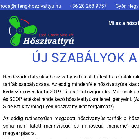
iroda@rifeng-hoszivattyu.hu
+36 20 268 9757
Győr, Hegya
Mi az a hősz
ÚJ SZABÁLYOK A
Rendeződni látszik a hőszivattyús fűtést- hűtést használóknak
tarifák szabályozása. Az eddig mindenféle hőszivattyúra kiad
kedvezményes tarifa 2019. július 1-től szigorodik. Már csak 
és SCOP értékkel rendelkező hőszivattyúkra lehet igényelni. (
Side Kft kizárólag ilyen hőszivattyúkat forgalmaz!)
Az eddig rutinszerűen megadott hőszivattyús tarifák a hősz
soha nem látott mennyiségű és minőségű „noname” gép
magyar piacra.