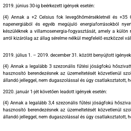
2019. június 30-ig beérkezett igények esetén:
(4) Annak a +2 Celsius fok levegőhőmérsékletnél és +35 C
napenergiából és egyéb megújuló energiaforrásokból nyer
készüléknek a villamosenergia-fogyasztását, amely a külön m
arról kizárólag az állag sérelme nélkül megfelelő eszközzel vál
2019. július 1. – 2019. december 31. között benyújtott igények
(4) Annak a legalább 3 szezonális fűtési jóságfokú hőszivat
hasznosító berendezésnek az üzemeltetését közvetlenül szo
állandó jelleggel, nem dugaszolással és úgy csatlakoztatott, h
2020. január 1-jét követően leadott igények esetén:
(4) Annak a legalább 3,4 szezonális fűtési jóságfokú hősziva
hasznosító berendezésnek az üzemeltetését közvetlenül szo
állandó jelleggel, nem dugaszolással és úgy csatlakoztatott, h