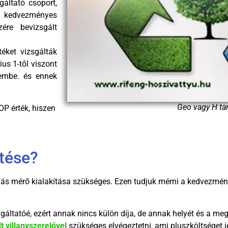
ltató csoport,
a kedvezményes
ére bevizsgált
éket vizsgálták
ius 1-től viszont
lembe. és ennek
Geo vagy H tar
P érték, hiszen
ötése?
fás mérő kialakítása szükséges. Ezen tudjuk mérni a kedvezménye
tatóé, ezért annak nincs külön díja, de annak helyét és a megl
lt villanyszerelővel
szükséges elvégeztetni, ami pluszköltséget j