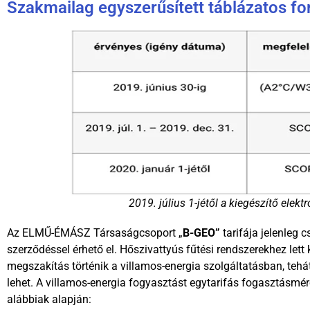
Szakmailag egyszerűsített táblázatos f
2019. július 1-jétől a kiegészítő elek
Az ELMŰ-ÉMÁSZ Társaságcsoport „
B-GEO”
tarifája jelenleg
szerződéssel érhető el. Hőszivattyús fűtési rendszerekhez lett
megszakítás történik a villamos-energia szolgáltatásban, te
lehet. A villamos-energia fogyasztást egytarifás fogasztásmérő
alábbiak alapján: