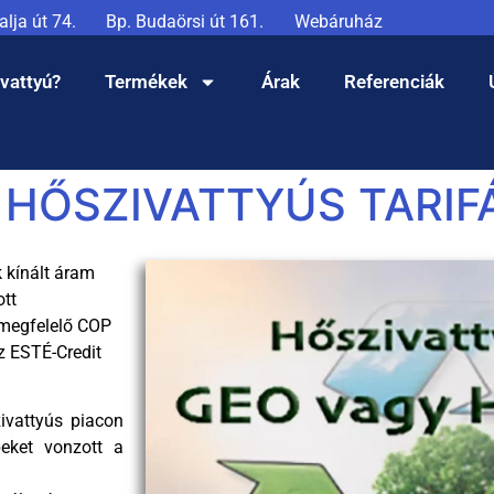
lja út 74.
Bp. Budaörsi út 161.
Webáruház
ivattyú?
Termékek
Árak
Referenciák
 HŐSZIVATTYÚS TARIF
 kínált áram
ott
a megfelelő COP
Az ESTÉ-Credit
ivattyús piacon
eket vonzott a