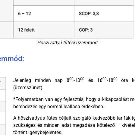
Hőszivattyú fűtési üzemmód
üzemmód:
00
00
00
00
Jelenleg minden nap 8
-10
és 16
-18
óra kö
(üzemszünet).
*Folyamatban van egy fejlesztés, hogy a kikapcsolást meg
berendezés egy normál leállása érdekében.
A hőszivattyús fűtés céljait szolgáló kedvezőbb tarifák i
szükséges és minden adat megadása kötelező – kivéte
történt igénybejelentés.