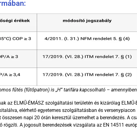
ormában:
tromos fűtés (fűtőpatron) is „H” tarifára kapcsolható – amennyiben
 csak az ELMŰ-ÉMÁSZ szolgáltatási területén és kizárólag ELM
 kitalálva, elérhető egyetemes szolgáltatásban és versenypiacon 
hát összesen napi 20 órán keresztül üzemelhet a berendezés. A 
 rögzíti. A jogosult berendezések vizsgálata az EN 14511 európa