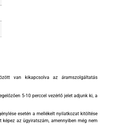
zött van kikapcsolva az áramszolgáltatás
előzően 5-10 perccel vezérlő jelet adjunk ki, a
génylése esetén a mellékelt nyilatkozat kitöltése
lt képez az ügyiratszám, amennyiben még nem