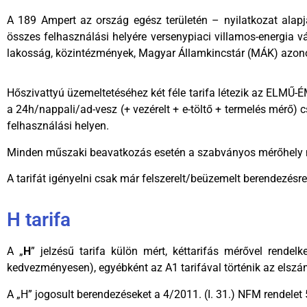
A 189 Ampert az ország egész területén – nyilatkozat alapj
összes felhasználási helyére versenypiaci villamos-energia vá
lakosság, közintézmények, Magyar Államkincstár (MÁK) azono
Hőszivattyú üzemeltetéséhez két féle tarifa létezik az ELMŰ-
a 24h/nappali/ad-vesz (+ vezérelt + e-töltő + termelés mérő) 
felhasználási helyen.
Minden műszaki beavatkozás esetén a szabványos mérőhely m
A tarifát igényelni csak már felszerelt/beüzemelt berendezésre
H tarifa
A „
H
” jelzésű tarifa külön mért, kéttarifás mérővel rendel
kedvezményesen), egyébként az A1 tarifával történik az elszá
A „H” jogosult berendezéseket a 4/2011. (I. 31.) NFM rendelet 