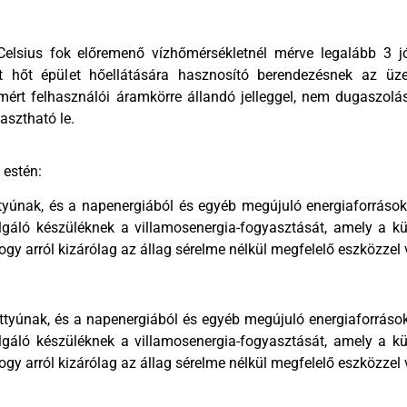
elsius fok előremenő vízhőmérsékletnél mérve legalább 3 j
t hőt épület hőellátására hasznosító berendezésnek az üzem
ért felhasználói áramkörre állandó jelleggel, nem dugaszolás
asztható le.
 estén:
tyúnak, és a napenergiából és egyéb megújuló energiaforrásokb
lgáló készüléknek a villamosenergia-fogyasztását, amely a kü
ogy arról kizárólag az állag sérelme nélkül megfelelő eszközzel 
ttyúnak, és a napenergiából és egyéb megújuló energiaforrások
lgáló készüléknek a villamosenergia-fogyasztását, amely a kü
ogy arról kizárólag az állag sérelme nélkül megfelelő eszközzel 