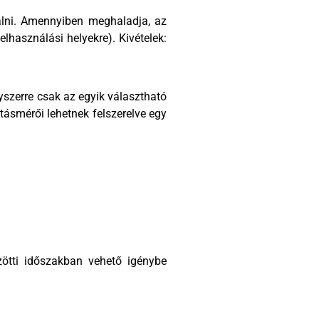
gálni. Amennyiben meghaladja, az
lhasználási helyekre). Kivételek:
gyszerre csak az egyik választható
tásmérői lehetnek felszerelve egy
özötti időszakban vehető igénybe