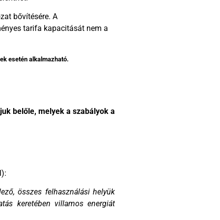
zat bővítésére.
A
ményes tarifa kapacitását nem a
sek esetén alkalmazható.
uk belőle, melyek a szabályok a
):
lező, összes felhasználási helyük
tás keretében villamos energiát