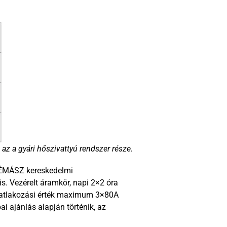
 az a gyári hőszivattyú rendszer része.
Ű-ÉMÁSZ kereskedelmi
is. Vezérelt áramkör, napi 2×2 óra
csatlakozási érték maximum 3×80A
i ajánlás alapján történik, az