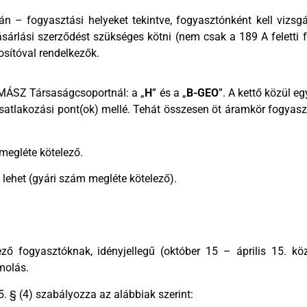
án – fogyasztási helyeket tekintve, fogyasztónként kell vizs
sárlási szerződést szükséges kötni (nem csak a 189 A feletti fe
sítóval rendelkezők.
ÉMÁSZ Társaságcsoportnál: a „
H
” és a „
B-GEO
”. A kettő közül e
csatlakozási pont(ok) mellé. Tehát összesen öt áramkör fogyasz
egléte kötelező.
 lehet (gyári szám megléte kötelező).
kező fogyasztóknak, idényjellegű (október 15 – április 15. k
molás.
5. § (4) szabályozza az alábbiak szerint: