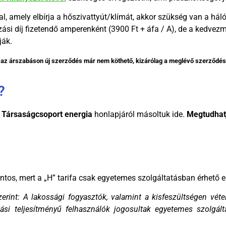
, amely elbírja a hőszivattyút/klímát, akkor szükség van a háló
zási díj fizetendő amperenként (3900 Ft + áfa / A), de a kedvez
ják.
zen az árszabáson új szerződés már nem köthető, kizárólag a meglévő szerződé
?
Társaságcsoport energia
honlapjáról másoltuk ide.
Megtudhatj
ntos, mert a „H” tarifa csak egyetemes szolgáltatásban érhető el
zerint: A lakossági fogyasztók, valamint a kisfeszültségen véte
si teljesítményű felhasználók jogosultak egyetemes szolgálta