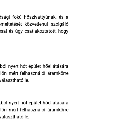
ósági fokú hőszivattyúnak, és a
eltetését közvetlenül szolgáló
sal és úgy csatlakoztatott, hogy
ól nyert hőt épület hőellátására
lön mért felhasználói áramkörre
választható le.
ból nyert hőt épület hőellátására
lön mért felhasználói áramkörre
választható le.