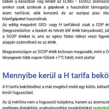
Ebben a káoszban vág rendet az ELMŰ – ÉDÁSZ áramszolgá
amikor csak azoknak a gépeknek a használóit támogatj
áram tarifával, akik korszerű és az európai piac rész
hőerőgépeket használnak.
Az eddig megadott GEO- vagy H tarifáknál csak a COP ért
(leegyszerűsítve: a leadott és felvett kW érték hányadosát), júl
a SCOP értéket is, ami az egész fűtési idényt veszi figye
alapján számolható ez az érték.
Magyarországon az SCOP érték biztosan magasabb, mint a CO
lényegesen több napon fűtünk +7°C felett, mint alatta!
Mennyibe kerül a H tarifa bek
A H tarifa bekötéséhez a már meglévő mellé egy külön, kéttari
kívüli fogyasztást.
Az új mérőóra nem a fogyasztó tulajdona, hanem az áramszolgál
esetleges átalakítási, szabványosítási munkálatokat
regisztrá