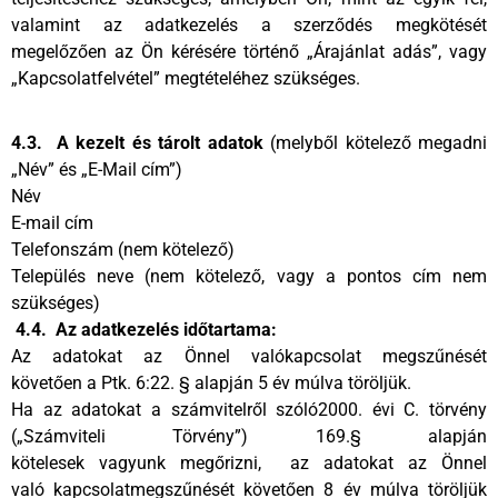
valamint az adatkezelés a szerződés megkötését
megelőzően az Ön kérésére történő „Árajánlat adás”, vagy
„Kapcsolatfelvétel” megtételéhez szükséges.
4.3. A kezelt és tárolt adatok
(melyből kötelező megadni
„Név” és „E-Mail cím”)
Név
E-mail cím
Telefonszám (nem kötelező)
Település neve (nem kötelező, vagy a pontos cím nem
szükséges)
4.4. Az adatkezelés időtartama:
Az adatokat az Önnel valókapcsolat megszűnését
követően a Ptk. 6:22. § alapján 5 év múlva töröljük.
Ha az adatokat a számvitelről szóló2000. évi C. törvény
(„Számviteli Törvény”) 169.§ alapján
kötelesek vagyunk megőrizni, az adatokat az Önnel
való kapcsolatmegszűnését követően 8 év múlva töröljük