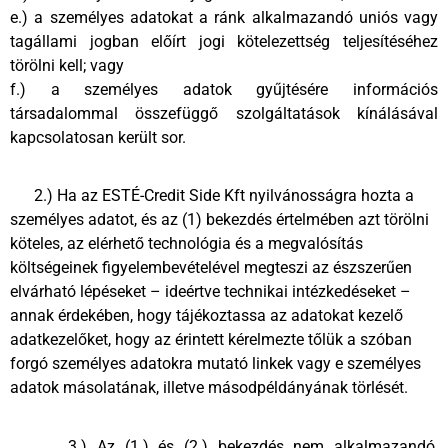
e.) a személyes adatokat a ránk alkalmazandó uniós vagy
tagállami jogban előírt jogi kötelezettség teljesítéséhez
törölni kell; vagy
f.) a személyes adatok gyűjtésére információs
társadalommal összefüggő szolgáltatások kínálásával
kapcsolatosan került sor.
2.) Ha az ESTÉ-Credit Side Kft nyilvánosságra hozta a
személyes adatot, és az (1) bekezdés értelmében azt törölni
köteles, az elérhető technológia és a megvalósítás
költségeinek figyelembevételével megteszi az észszerűen
elvárható lépéseket – ideértve technikai intézkedéseket –
annak érdekében, hogy tájékoztassa az adatokat kezelő
adatkezelőket, hogy az érintett kérelmezte tőlük a szóban
forgó személyes adatokra mutató linkek vagy e személyes
adatok másolatának, illetve másodpéldányának törlését.
3.) Az (1.) és (2.) bekezdés nem alkalmazandó,