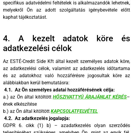
specifikus adatvédelmi feltételek is alkalmazandók lehetnek,
melyekről Ön az adott szolgáltatás igénybevétele előtt
kaphat tájékoztatást.
4. A kezelt adatok köre és
adatkezelési célok
Az ESTÉ-Credit Side Kft által kezelt személyes adatok köre,
az adatkezelési célok, valamint az adatkezelés időtartama
és az adatokhoz való hozzáférésre jogosultak köre az
alábbiakban kerül bemutatásra:
4.1. Az Ön személyes adatai hozzáférésének célja:
a.) az Ön által kitöltött
HŐSZIVATTYÚ ÁRAJÁNLAT KÉRÉS
–
ének elkészítése
b.) az Ön által kitöltött
KAPCSOLATFELVÉTEL
4.2. Az adatkezelés jogalapja:
GDPR 6. cikk (1) b) – azadatkezelés olyan szerződés
teljesítéséhez szükséges, amelyben Ön, mint az egyik fél,