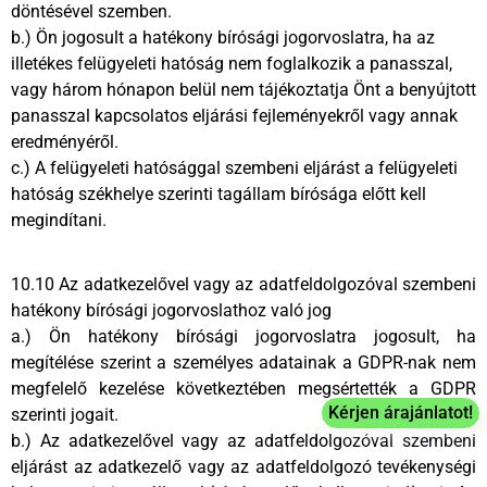
döntésével szemben.
b.) Ön jogosult a hatékony bírósági jogorvoslatra, ha az
illetékes felügyeleti hatóság nem foglalkozik a panasszal,
vagy három hónapon belül nem tájékoztatja Önt a benyújtott
panasszal kapcsolatos eljárási fejleményekről vagy annak
eredményéről.
c.) A felügyeleti hatósággal szembeni eljárást a felügyeleti
hatóság székhelye szerinti tagállam bírósága előtt kell
megindítani.
10.10 Az adatkezelővel vagy az adatfeldolgozóval szembeni
hatékony bírósági jogorvoslathoz való jog
a.) Ön hatékony bírósági jogorvoslatra jogosult, ha
megítélése szerint a személyes adatainak a GDPR-nak nem
megfelelő kezelése következtében megsértették a GDPR
Kérjen árajánlatot!
szerinti jogait.
b.) Az adatkezelővel vagy az adatfeldolgozóval szembeni
eljárást az adatkezelő vagy az adatfeldolgozó tevékenységi