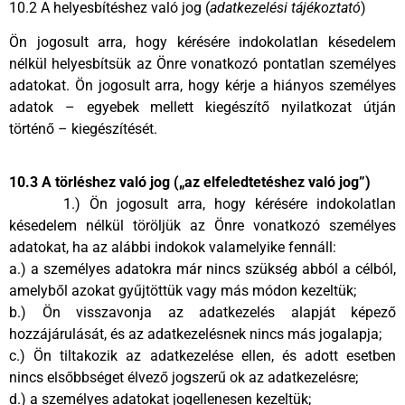
10.2 A helyesbítéshez való jog (
adatkezelési tájékoztató
)
Ön jogosult arra, hogy kérésére indokolatlan késedelem
nélkül helyesbítsük az Önre vonatkozó pontatlan személyes
adatokat. Ön jogosult arra, hogy kérje a hiányos személyes
adatok – egyebek mellett kiegészítő nyilatkozat útján
történő – kiegészítését.
10.3 A törléshez való jog („az elfeledtetéshez való jog”)
1.) Ön jogosult arra, hogy kérésére indokolatlan
késedelem nélkül töröljük az Önre vonatkozó személyes
adatokat, ha az alábbi indokok valamelyike fennáll:
a.) a személyes adatokra már nincs szükség abból a célból,
amelyből azokat gyűjtöttük vagy más módon kezeltük;
b.) Ön visszavonja az adatkezelés alapját képező
hozzájárulását, és az adatkezelésnek nincs más jogalapja;
c.) Ön tiltakozik az adatkezelése ellen, és adott esetben
nincs elsőbbséget élvező jogszerű ok az adatkezelésre;
d.) a személyes adatokat jogellenesen kezeltük;