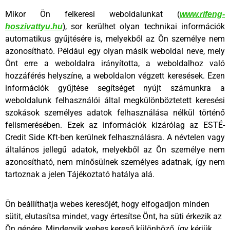
Mikor Ön felkeresi weboldalunkat
(
www.rifeng-
,
sor kerülhet olyan technikai információk
hoszivattyu.hu
)
automatikus gyűjtésére is, melyekből az Ön személye nem
azonosítható. Például egy olyan másik weboldal neve, mely
Önt erre a weboldalra irányította, a weboldalhoz való
hozzáférés helyszíne, a weboldalon végzett keresések. Ezen
információk gyűjtése segítséget nyújt számunkra a
weboldalunk felhasználói által megkülönböztetett keresési
szokások személyes adatok felhasználása nélkül történő
felismerésében. Ezek az információk kizárólag az ESTÉ-
Credit Side Kft-ben kerülnek felhasználásra. A névtelen vagy
általános jellegű adatok, melyekből az Ön személye nem
azonosítható, nem minősülnek személyes adatnak, így nem
tartoznak a jelen Tájékoztató hatálya alá.
Ön beállíthatja webes keresőjét, hogy elfogadjon minden
sütit, elutasítsa mindet, vagy értesítse Önt, ha süti érkezik az
Ön gépére. Mindegyik webes kereső különböző, így kérjük