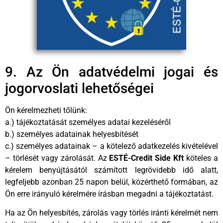
9. Az Ön adatvédelmi jogai és
jogorvoslati lehetőségei
Ön kérelmezheti tőlünk:
a.) tájékoztatását személyes adatai kezeléséről
b.) személyes adatainak helyesbítését
c.) személyes adatainak – a kötelező adatkezelés kivételével
– törlését vagy zárolását. Az
ESTÉ-Credit Side Kft
köteles a
kérelem benyújtásától számított legrövidebb idő alatt,
legfeljebb azonban 25 napon belül, közérthető formában, az
Ön erre irányuló kérelmére írásban megadni a tájékoztatást.
Ha az Ön helyesbítés, zárolás vagy törlés iránti kérelmét nem