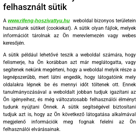
felhasznált sütik
A
weboldal bizonyos területein
www.rifeng-hoszivattyu.hu
használunk sütiket (cookiekat). A sütik olyan fájlok, melyek
információt tárolnak az Ön merevlemezén vagy webes
keresőjén.
A sütik például lehetővé teszik a weboldal számára, hogy
felismerje, ha Ön korábban azt már meglátogatta, vagy
segítenek nekünk megérteni, hogy a weboldal melyik része a
legnépszerűbb, mert látni engedik, hogy látogatóink mely
oldalakra lépnek be és mennyi időt töltenek ott. Ennek
tanulmányozásával a weboldalt jobban tudjuk igazítani az
Ön igényeihez, és még változatosabb felhasználói élményt
tudunk nyújtani Önnek. A sütik segítségével biztosítani
tudjuk azt is, hogy az Ön következő látogatása alkalmával
megjelenő információk meg fognak felelni az Ön
felhasználói elvárásainak.