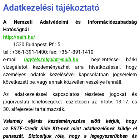
Adatkezelési tájékoztató
A Nemzeti Adatvédelmi és Információszabadság
Hatóságnál
http://naih.hu/
1530 Budapest, Pf.: 5.
tel.: +36-1-391-1400; fax: +36-1-391-1410
e-mail:
ugyfelszolgalat@naih.hu
bejelentéssel bárki
vizsgálatot kezdeményezhet arra hivatkozással, hogy
személyes adatok kezelésével kapcsolatban jogsérelem
következett be, vagy annak közvetlen veszélye fennáll.
Az adatkezeléssel kapcsolatos részletes jogokat és
jogorvoslati lehetőségeket részletesen az Infotv. 13-17. és
30. alfejezetei tartalmazzák.
Valamely eljárás kezdeményezése előtt kérjük, hogy
az ESTÉ-Credit Side Kft-nek mint adatkezelőnek küldje el
panaszát. Biztosítjuk róla, hogy a legegyszerűbben és