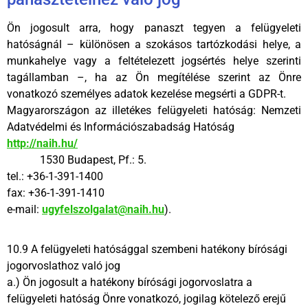
Ön jogosult arra, hogy panaszt tegyen a felügyeleti
hatóságnál – különösen a szokásos tartózkodási helye, a
munkahelye vagy a feltételezett jogsértés helye szerinti
tagállamban –, ha az Ön megítélése szerint az Önre
vonatkozó személyes adatok kezelése megsérti a GDPR-t.
Magyarországon az illetékes felügyeleti hatóság: Nemzeti
Adatvédelmi és Információszabadság Hatóság
http://naih.hu/
1530 Budapest, Pf.: 5.
tel.: +36-1-391-1400
fax: +36-1-391-1410
e-mail:
ugyfelszolgalat@naih.hu
).
10.9 A felügyeleti hatósággal szembeni hatékony bírósági
jogorvoslathoz való jog
a.) Ön jogosult a hatékony bírósági jogorvoslatra a
felügyeleti hatóság Önre vonatkozó, jogilag kötelező erejű