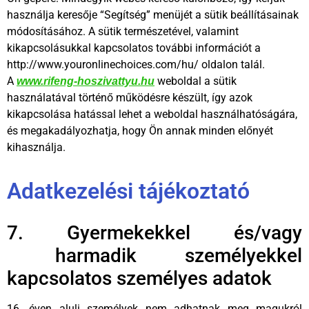
használja keresője “Segítség” menüjét a sütik beállításainak
módosításához. A sütik természetével, valamint
kikapcsolásukkal kapcsolatos további információt a
http://www.youronlinechoices.com/hu/ oldalon talál.
A
weboldal a sütik
www.rifeng-hoszivattyu.hu
használatával történő működésre készült, így azok
kikapcsolása hatással lehet a weboldal használhatóságára,
és megakadályozhatja, hogy Ön annak minden előnyét
kihasználja.
Adatkezelési tájékoztató
7. Gyermekekkel és/vagy
harmadik személyekkel
kapcsolatos személyes adatok
16. éven aluli személyek nem adhatnak meg magukról