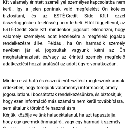
Kft valamely érintett személlyel személyes kapcsolatba nem
kerül, így a jelen pontnak való megfelelést Ön köteles
biztosítani, és az ESTÉ-Credit Side Kft-t ezzel
összefüggésben felelősség nem terheli. Ettől függetlenül, az
ESTÉ-Credit Side Kft mindenkor jogosult ellenőrizni, hogy
valamely személyes adat kezelésére a megfelelő jogalap
rendelkezésre áll-e. Például, ha Ön harmadik személy
nevében jár el, jogosultak vagyunk kérni az Ön
meghatalmazását és/vagy az érintett személy megfelelő
adatkezelési hozzájárulását az adott ügyre vonatkozóan.
Minden elvárható és ésszerű erőfeszítést megteszünk annak
érdekében, hogy töröljünk valamennyi információt, amely
jogosulatlanul bocsátottak rendelkezésünkre, és biztosítjuk,
hogy ezen információ más számára nem kerül továbbításra,
sem általunk történő felhasználásra.
Kérjük, közölje velünk haladéktalanul, ha azt tapasztalja,
hogy egy gyermek önmagáról, vagy egy harmadik személy