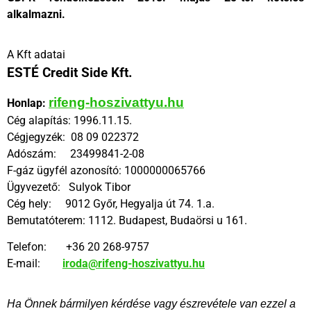
alkalmazni.
A Kft adatai
ESTÉ Credit Side Kft.
rifeng-hoszivattyu.hu
Honlap:
Cég alapítás: 1996.11.15.
Cégjegyzék: 08 09 022372
Adószám: 23499841-2-08
F-gáz ügyfél azonosító: 1000000065766
Ügyvezető: Sulyok Tibor
Cég hely: 9012 Győr, Hegyalja út 74. 1.a.
Bemutatóterem: 1112. Budapest, Budaörsi u 161.
Telefon: +36 20 268-9757
E-mail:
iroda@rifeng-hoszivattyu.hu
Ha Önnek bármilyen kérdése vagy észrevétele van ezzel a