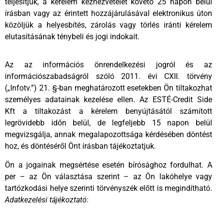
teljesítjük, a kérelem kézhezvételét követő 25 napon belül
írásban vagy az érintett hozzájárulásával elektronikus úton
közöljük a helyesbítés, zárolás vagy törlés iránti kérelem
elutasításának ténybeli és jogi indokait.
Az az információs önrendelkezési jogról és az
információszabadságról szóló 2011. évi CXII. törvény
(„Infotv.”) 21. §-ban meghatározott esetekben Ön tiltakozhat
személyes adatainak kezelése ellen. Az ESTÉ-Credit Side
Kft a tiltakozást a kérelem benyújtásától számított
legrövidebb időn belül, de legfeljebb 15 napon belül
megvizsgálja, annak megalapozottsága kérdésében döntést
hoz, és döntéséről Önt írásban tájékoztatjuk.
Ön a jogainak megsértése esetén bírósághoz fordulhat. A
per – az Ön választása szerint – az Ön lakóhelye vagy
tartózkodási helye szerinti törvényszék előtt is megindítható.
Adatkezelési tájékoztató
: