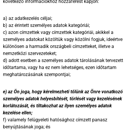
következő információkhoz hozzáférést kapjon:
a) az adatkezelés céljai;
b) az érintett személyes adatok kategóriái;
c) azon címzettek vagy címzettek kategóriái, akikkel a
személyes adatokat közöltük vagy közölni fogjuk, ideértve
különösen a harmadik országbeli címzetteket, illetve a
nemzetközi szervezeteket;
d) adott esetben a személyes adatok tárolásának tervezett
időtartama, vagy ha ez nem lehetséges, ezen időtartam
meghatározásának szempontjai;
e) az Ön joga, hogy kérelmezheti tőlünk az Önre vonatkozó
személyes adatok helyesbítését, törlését vagy kezelésének
korlátozását, és tiltakozhat az ilyen személyes adatok
kezelése ellen;
f) valamely felügyeleti hatósághoz címzett panasz
benyújtásának joga; és