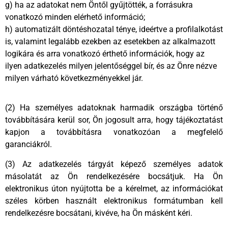
g) ha az adatokat nem Öntől gyűjtötték, a forrásukra
vonatkozó minden elérhető információ;
h) automatizált döntéshozatal ténye, ideértve a profilalkotást
is, valamint legalább ezekben az esetekben az alkalmazott
logikára és arra vonatkozó érthető információk, hogy az
ilyen adatkezelés milyen jelentőséggel bír, és az Önre nézve
milyen várható következményekkel jár.
(2) Ha személyes adatoknak harmadik országba történő
továbbítására kerül sor, Ön jogosult arra, hogy tájékoztatást
kapjon a továbbításra vonatkozóan a megfelelő
garanciákról.
(3) Az adatkezelés tárgyát képező személyes adatok
másolatát az Ön rendelkezésére bocsátjuk. Ha Ön
elektronikus úton nyújtotta be a kérelmet, az információkat
széles körben használt elektronikus formátumban kell
rendelkezésre bocsátani, kivéve, ha Ön másként kéri.