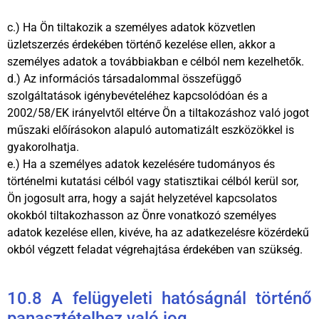
c.) Ha Ön tiltakozik a személyes adatok közvetlen
üzletszerzés érdekében történő kezelése ellen, akkor a
személyes adatok a továbbiakban e célból nem kezelhetők.
d.) Az információs társadalommal összefüggő
szolgáltatások igénybevételéhez kapcsolódóan és a
2002/58/EK irányelvtől eltérve Ön a tiltakozáshoz való jogot
műszaki előírásokon alapuló automatizált eszközökkel is
gyakorolhatja.
e.) Ha a személyes adatok kezelésére tudományos és
történelmi kutatási célból vagy statisztikai célból kerül sor,
Ön jogosult arra, hogy a saját helyzetével kapcsolatos
okokból tiltakozhasson az Önre vonatkozó személyes
adatok kezelése ellen, kivéve, ha az adatkezelésre közérdekű
okból végzett feladat végrehajtása érdekében van szükség.
10.8 A felügyeleti hatóságnál történő
panasztételhez való jog