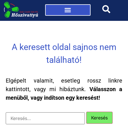
Mi az a hőszivattyú?
A keresett oldal sajnos nem
található!
Elgépelt valamit, esetleg rossz linkre
kattintott, vagy mi hibáztunk.
Válasszon a
menüből, vagy indítson egy keresést!