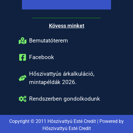
Kövess minket
Bemutatóterem
Facebook
Hőszivattyús árkalkuláció,
mintapéldák 2026.
Rendszerben gondolkodunk
Copyright © 2011 Hőszivattyú Esté Credit | Powered by
Hőszivattyú Esté Credit