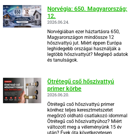
Norvégia: 650. Magyarország:
12.
2026.06.24.
Norvégiában ezer háztartásra 650,
Magyarországon mindössze 12
hőszivattyú jut. Miért éppen Európa
leghidegebb országai használják a
legtöbb hőszivattyút? Meglepő adatok
és tanulságok.
Ötrétegű cső hőszivattyú
primer körbe
2026.06.20.
Ötrétegű cső hőszivattyú primer
köréhez teljes keresztmetszetet
megőrző oldható csatlakozó idommal
Ötrétegű cső hőszivattyúhoz? Miért
változott meg a véleményünk 15 év
után? Évek óta következetesen