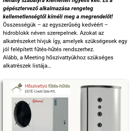
néhány szabályra kiemelten figyelni kell. És a
gépésztervező alkalmazása rengeteg
kellemetlenségtől kíméli meg a megrendelőt!
Összességük – az egyszerűség kedvéért –
hidroblokk néven szerepelnek. Azokat az
alkatrészeket hívjuk így, amelyek szükségesek egy
jól felépített fűtés-hűtés rendszerhez.
Alább, a Meeting hőszivattyúkhoz szükséges
alkatrészek listája…