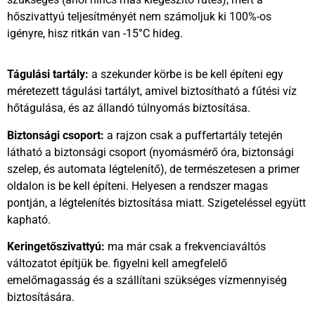
hőszivattyú teljesítményét nem számoljuk ki 100%-os
igényre, hisz ritkán van -15°C hideg.
Tágulási tartály:
a szekunder körbe is be kell építeni egy
méretezett tágulási tartályt, amivel biztosítható a fűtési víz
hőtágulása, és az állandó túlnyomás biztosítása.
Biztonsági csoport:
a rajzon csak a puffertartály tetején
látható a biztonsági csoport (nyomásmérő óra, biztonsági
szelep, és automata légtelenítő), de természetesen a primer
oldalon is be kell építeni. Helyesen a rendszer magas
pontján, a légtelenítés biztosítása miatt. Szigeteléssel együtt
kapható.
Keringetőszivattyú:
ma már csak a frekvenciaváltós
változatot építjük be. figyelni kell amegfelelő
emelőmagasság és a szállítani szükséges vízmennyiség
biztosítására.