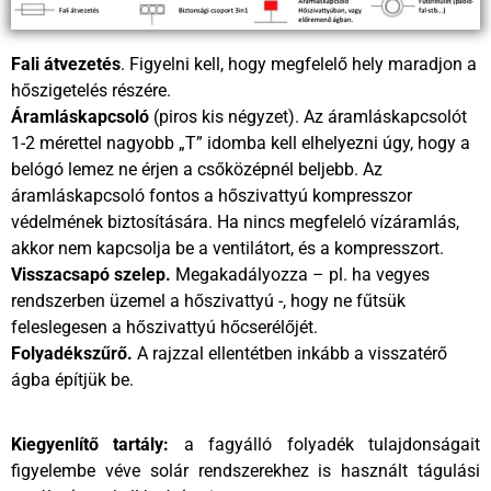
Fali átvezetés
. Figyelni kell, hogy megfelelő hely maradjon a
hőszigetelés részére.
Áramláskapcsoló
(piros kis négyzet). Az áramláskapcsolót
1-2 mérettel nagyobb „T” idomba kell elhelyezni úgy, hogy a
belógó lemez ne érjen a csőközépnél beljebb. Az
áramláskapcsoló fontos a hőszivattyú kompresszor
védelmének biztosítására. Ha nincs megfeleló vízáramlás,
akkor nem kapcsolja be a ventilátort, és a kompresszort.
Visszacsapó szelep.
Megakadályozza – pl. ha vegyes
rendszerben üzemel a hőszivattyú -, hogy ne fűtsük
feleslegesen a hőszivattyú hőcserélőjét.
Folyadékszűrő.
A rajzzal ellentétben inkább a visszatérő
ágba építjük be.
Kiegyenlítő tartály:
a fagyálló folyadék tulajdonságait
figyelembe véve solár rendszerekhez is használt tágulási