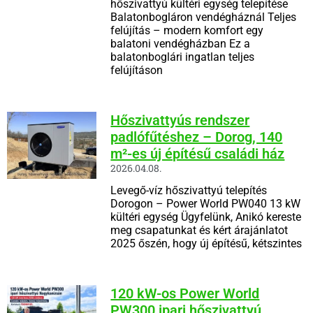
hőszivattyú kültéri egység telepítése
Balatonbogláron vendégháznál Teljes
felújítás – modern komfort egy
balatoni vendégházban Ez a
balatonboglári ingatlan teljes
felújításon
Hőszivattyús rendszer
padlófűtéshez – Dorog, 140
m²-es új építésű családi ház
2026.04.08.
Levegő-víz hőszivattyú telepítés
Dorogon – Power World PW040 13 kW
kültéri egység Ügyfelünk, Anikó kereste
meg csapatunkat és kért árajánlatot
2025 őszén, hogy új építésű, kétszintes
120 kW-os Power World
PW300 ipari hőszivattyú