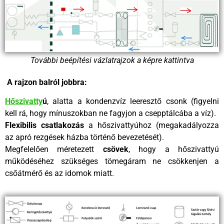
További beépítési vázlatrajzok a képre kattintva
A rajzon balról jobbra:
Hőszivatty
ú
, alatta a kondenzvíz leeresztő csonk (figyelni
kell rá, hogy mínuszokban ne fagyjon a csepptálcába a víz).
Flexibilis csatlakozás
a hőszivattyúhoz (megakadályozza
az apró rezgések házba történő bevezetését).
Megfelelően méretezett
csövek
, hogy a hőszivattyú
működéséhez szükséges tömegáram ne csökkenjen a
csőátmérő és az idomok miatt.