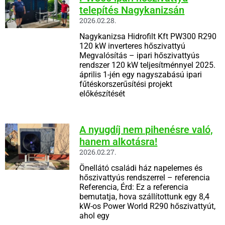
telepítés Nagykanizsán
2026.02.28.
Nagykanizsa Hidrofilt Kft PW300 R290
120 kW inverteres hőszivattyú
Megvalósítás – ipari hőszivattyús
rendszer 120 kW teljesítménnyel 2025.
április 1-jén egy nagyszabású ipari
fűtéskorszerűsítési projekt
előkészítését
A nyugdíj nem pihenésre való,
hanem alkotásra!
2026.02.27.
Önellátó családi ház napelemes és
hőszivattyús rendszerrel – referencia
Referencia, Érd: Ez a referencia
bemutatja, hova szállítottunk egy 8,4
kW-os Power World R290 hőszivattyút,
ahol egy