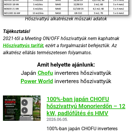
Hőszivattyú alkatrészek műszaki adatok
Tájékoztatás!
2021-től a Meeting ON/OFF hőszivattyúk nem kaphatnak
Hőszivattyús tarifát
,
ezért a forgalmazást befejeztük. Az
alkatrész ellátás természetesen folyamatos.
Amit helyette ajánlunk:
Japán
Chofu
inverteres hőszivattyúk
Power World
inverteres hőszivattyúk
100%-ban japán CHOFU
hőszivattyú Monorierdőn – 12
kW, padlófűtés és HMV
2026.06.05.
100%-ban japán CHOFU inverteres