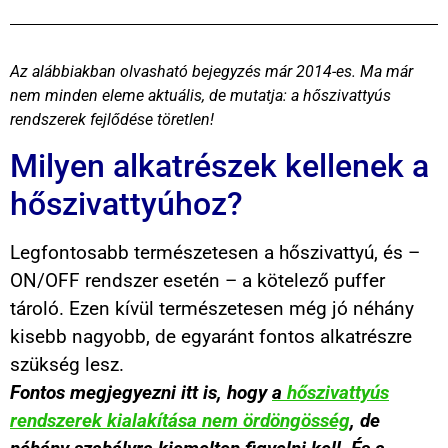
Az alábbiakban olvasható bejegyzés már 2014-es. Ma már
nem minden eleme aktuális, de mutatja: a hőszivattyús
rendszerek fejlődése töretlen!
Milyen alkatrészek kellenek a
hőszivattyúhoz?
Legfontosabb természetesen a hőszivattyú, és –
ON/OFF rendszer esetén – a kötelező puffer
tároló. Ezen kívül természetesen még jó néhány
kisebb nagyobb, de egyaránt fontos alkatrészre
szükség lesz.
Fontos megjegyezni itt is, hogy
a
hőszivattyús
rendszerek kialakítása nem ördöngösség
,
de