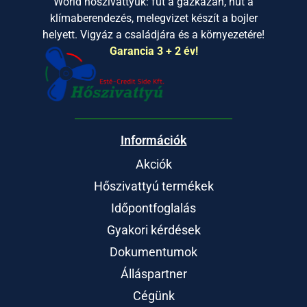
World hőszivattyúk: fűt a gázkazán, hűt a
klímaberendezés, melegvizet készít a bojler
helyett. Vigyáz a családjára és a környezetére!
Garancia 3 + 2 év!
Információk
Akciók
Hőszivattyú termékek
Időpontfoglalás
Gyakori kérdések
Dokumentumok
Álláspartner
Cégünk