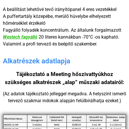
A beállítást lehetővé tevő irányítópanel 4 eres vezetékkel
A puffertartály közepébe, merülő hüvelybe elhelyezett
hőmérséklet érzékelő
Fagyálló folyadék koncentrátum. Az általunk forgalmazott
Westech fagyálló
20 literes kannákban -70°C -os kapható.
Valamint a profi tervező és beépítő szakember.
Alkatrészek adatlapja
Tájékoztató a Meeting hőszivattyúkhoz
szükséges alkatrészek „alap” műszaki adatairól:
(Az adatok tájékoztató jelleggel megadva. A helyszínt ismerő
tervező szakmai indokok alapján felülbírálhatja ezeket.)