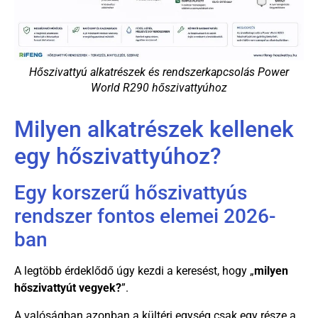
Hőszivattyú alkatrészek és rendszerkapcsolás Power
World R290 hőszivattyúhoz
Milyen alkatrészek kellenek
egy hőszivattyúhoz?
Egy korszerű hőszivattyús
rendszer fontos elemei 2026-
ban
A legtöbb érdeklődő úgy kezdi a keresést, hogy „
milyen
hőszivattyút vegyek?
”.
A valóságban azonban a kültéri egység csak egy része a