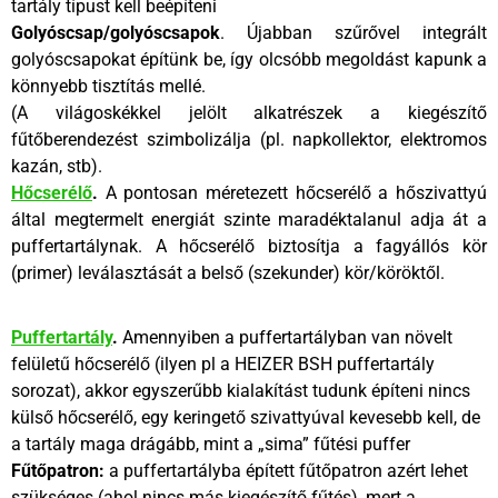
tartály típust kell beépíteni
Golyóscsap/golyóscsapok
. Újabban szűrővel integrált
golyóscsapokat építünk be, így olcsóbb megoldást kapunk a
könnyebb tisztítás mellé.
(A világoskékkel jelölt alkatrészek a kiegészítő
fűtőberendezést szimbolizálja (pl. napkollektor, elektromos
kazán, stb).
Hőcserélő
.
A pontosan méretezett hőcserélő a hőszivattyú
által megtermelt energiát szinte maradéktalanul adja át a
puffertartálynak. A hőcserélő biztosítja a fagyállós kör
(primer) leválasztását a belső (szekunder) kör/köröktől.
Puffertartály
.
Amennyiben a puffertartályban van növelt
felületű hőcserélő (ilyen pl a HEIZER BSH puffertartály
sorozat), akkor egyszerűbb kialakítást tudunk építeni nincs
külső hőcserélő, egy keringető szivattyúval kevesebb kell, de
a tartály maga drágább, mint a „sima” fűtési puffer
Fűtőpatron:
a puffertartályba épített fűtőpatron azért lehet
szükséges (ahol nincs más kiegészítő fűtés), mert a