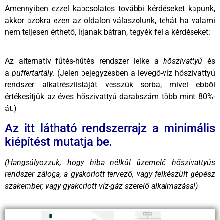
Amennyiben ezzel kapcsolatos további kérdéseket kapunk,
akkor azokra ezen az oldalon válaszolunk, tehát ha valami
nem teljesen érthető, írjanak bátran, tegyék fel a kérdéseket:
Az alternatív fűtés-hűtés rendszer lelke a
hőszivattyú
és
a
puffertartály
. (Jelen bejegyzésben a levegő-víz hőszivattyú
rendszer alkatrészlistáját vesszük sorba, mivel ebből
értékesítjük az éves hőszivattyú darabszám több mint 80%-
át.)
Az itt látható rendszerrajz a minimális
kiépítést mutatja be.
(Hangsúlyozzuk, hogy hiba nélkül üzemelő hőszivattyús
rendszer záloga, a gyakorlott tervező, vagy felkészült gépész
szakember, vagy gyakorlott víz-gáz szerelő alkalmazása!)