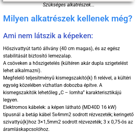
Szükséges alkatrészek...
Milyen alkatrészek kellenek még?
Ami nem látszik a képeken:
Hőszivattyút tartó állvány (40 cm magas), és az egész
stabilitását biztosító lemezalap.
A csöveken a hőszigetelés (kültéren akár dupla szigetelést
lehet alkalmazni).
Megfelelő teljesítményű kismegszakító(k) fi relével, a kültéri
egység közelében vízhatlan dobozba építve. A
kismegszakítók lehetőleg „C – lomha” karakterisztikájú
legyen.
Elektromos kábelek: a képen látható (MD40D 16 kW)
típusnál a betáp kábel 5x4mm2 sodrott rézvezeték; keringető
szivattyú(k)hoz 3×1,5mm2 sodrott rézvezeték; 3 x 0,75-ös az
áramláskapcsolóhoz.