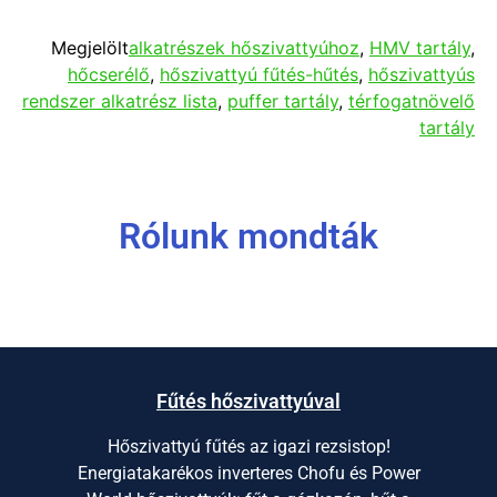
Megjelölt
alkatrészek hőszivattyúhoz
,
HMV tartály
,
hőcserélő
,
hőszivattyú fűtés-hűtés
,
hőszivattyús
rendszer alkatrész lista
,
puffer tartály
,
térfogatnövelő
tartály
Rólunk mondták
Fűtés hőszivattyúval
Hőszivattyú fűtés az igazi rezsistop!
Energiatakarékos inverteres Chofu és Power