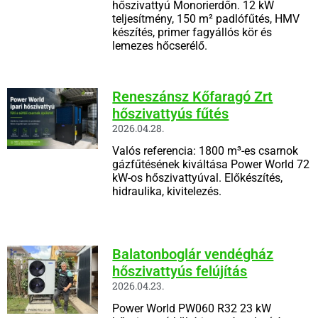
hőszivattyú Monorierdőn. 12 kW
teljesítmény, 150 m² padlófűtés, HMV
készítés, primer fagyállós kör és
lemezes hőcserélő.
Reneszánsz Kőfaragó Zrt
hőszivattyús fűtés
2026.04.28.
Valós referencia: 1800 m³-es csarnok
gázfűtésének kiváltása Power World 72
kW-os hőszivattyúval. Előkészítés,
hidraulika, kivitelezés.
Balatonboglár vendégház
hőszivattyús felújítás
2026.04.23.
Power World PW060 R32 23 kW