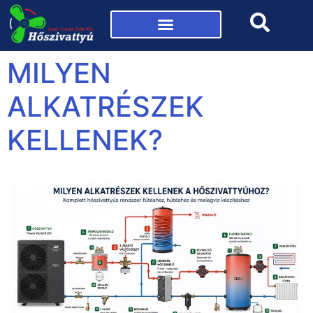
Mi az a hőszivattyú?
MILYEN
ALKATRÉSZEK
KELLENEK?