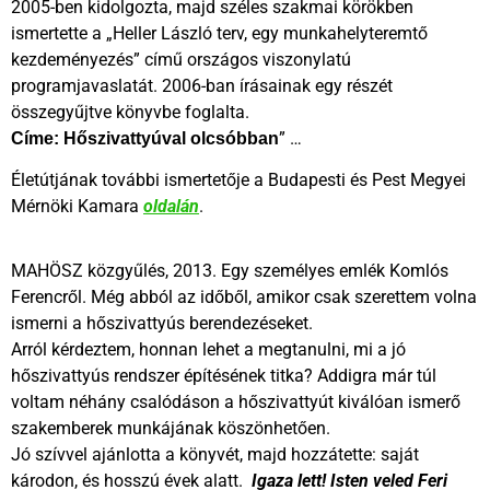
2005-ben kidolgozta, majd széles szakmai körökben
ismertette a „Heller László terv, egy munkahelyteremtő
kezdeményezés” című országos viszonylatú
programjavaslatát. 2006-ban írásainak egy részét
összegyűjtve könyvbe foglalta.
” …
Címe: Hőszivattyúval olcsóbban
Életútjának további ismertetője a Budapesti és Pest Megyei
Mérnöki Kamara
oldalán
.
MAHÖSZ közgyűlés, 2013. Egy személyes emlék Komlós
Ferencről. Még abból az időből, amikor csak szerettem volna
ismerni a hőszivattyús berendezéseket.
Arról kérdeztem, honnan lehet a megtanulni, mi a jó
hőszivattyús rendszer építésének titka? Addigra már túl
voltam néhány csalódáson a hőszivattyút kiválóan ismerő
szakemberek munkájának köszönhetően.
Jó szívvel ajánlotta a könyvét, majd hozzátette: saját
károdon, és hosszú évek alatt.
Igaza lett! Isten veled Feri