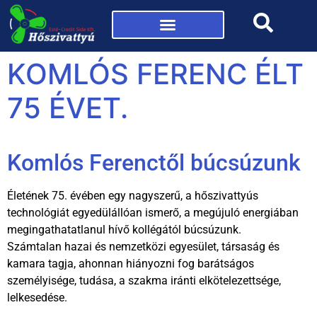
Mi az a hőszivattyú?
KOMLÓS FERENC ÉLT
75 ÉVET.
Komlós Ferenctől búcsúzunk
Életének 75. évében egy nagyszerű, a hőszivattyús
technológiát egyedülállóan ismerő, a megújuló energiában
megingathatatlanul hívő kollégától búcsúzunk.
Számtalan hazai és nemzetközi egyesület, társaság és
kamara tagja, ahonnan hiányozni fog barátságos
személyisége, tudása, a szakma iránti elkötelezettsége,
lelkesedése.