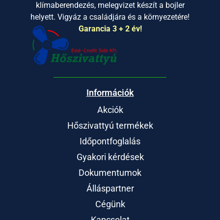
klímaberendezés, melegvizet készít a bojler
helyett. Vigyáz a családjára és a környezetére!
Garancia 3 + 2 év!
Információk
Akciók
Hőszivattyú termékek
Időpontfoglalás
Gyakori kérdések
Dokumentumok
Álláspartner
Cégünk
Kapcsolat