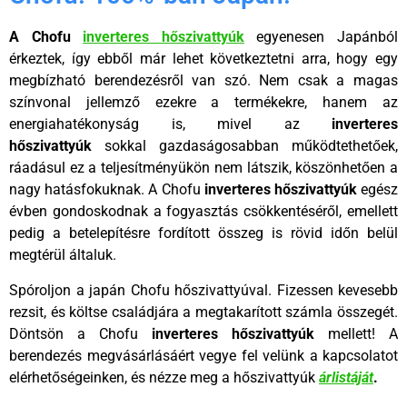
A Chofu
inverteres hőszivattyúk
egyenesen Japánból
érkeztek, így ebből már lehet következtetni arra, hogy egy
megbízható berendezésről van szó. Nem csak a magas
színvonal jellemző ezekre a termékekre, hanem az
energiahatékonyság is, mivel az
inverteres
hőszivattyúk
sokkal gazdaságosabban működtethetőek,
ráadásul ez a teljesítményükön nem látszik, köszönhetően a
nagy hatásfokuknak. A Chofu
inverteres hőszivattyúk
egész
évben gondoskodnak a fogyasztás csökkentéséről, emellett
pedig a betelepítésre fordított összeg is rövid időn belül
megtérül általuk.
Spóroljon a japán Chofu hőszivattyúval. Fizessen kevesebb
rezsit, és költse családjára a megtakarított számla összegét.
Döntsön a Chofu
inverteres hőszivattyúk
mellett! A
berendezés megvásárlásáért vegye fel velünk a kapcsolatot
elérhetőségeinken, és nézze meg a hőszivattyúk
árlistáját
.