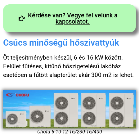
Kérdése van? Vegye fel velünk a
kapcsolatot.
Csúcs minőségű hőszivattyúk
Öt teljesítményben készül, 6 és 16 kW között.
Felület fűtéses, kitűnő hőszigetelésű lakóház
esetében a fűtött alapterület akár 300 m2 is lehet.
Chofu 6-10-12-16/230-16/400