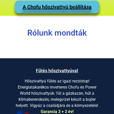
A Chofu hőszivattyú beállítása
Rólunk mondták
Fűtés hőszivattyúval
Hőszivattyú fűtés az igazi rezsistop!
Energiatakarékos inverteres Chofu és Power
World hőszivattyúk: fűt a gázkazán, hűt a
klímaberendezés, melegvizet készít a bojler
helyett. Vigyáz a családjára és a környezetére!
Garancia 3 + 2 év!