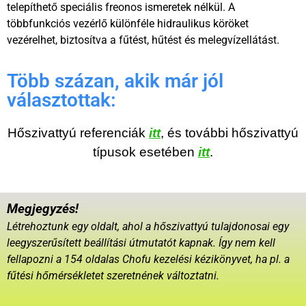
telepíthető speciális freonos ismeretek nélkül. A
többfunkciós vezérlő különféle hidraulikus köröket
vezérelhet, biztosítva a fűtést, hűtést és melegvízellátást.
Több százan, akik már jól
választottak:
Hőszivattyú referenciák
itt
,
és további hőszivattyú
típusok esetében
itt
.
Megjegyzés!
Létrehoztunk egy oldalt, ahol a hőszivattyú tulajdonosai egy
leegyszerűsített beállítási útmutatót kapnak. Így nem kell
fellapozni a 154 oldalas Chofu kezelési kézikönyvet, ha pl. a
fűtési hőmérsékletet szeretnének változtatni.