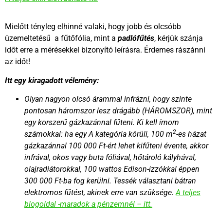
Mielőtt tényleg elhinné valaki, hogy jobb és olcsóbb
üzemeltetésű a fűtőfólia, mint a
padlófűtés
, kérjük szánja
időt erre a mérésekkel bizonyító leírásra. Érdemes rászánni
az időt!
Itt egy kiragadott vélemény:
Olyan nagyon olcsó árammal infrázni, hogy szinte
pontosan háromszor lesz drágább (HÁROMSZOR), mint
egy korszerű gázkazánnal fűteni. Ki kell írnom
2
számokkal: ha egy A kategória körüli, 100 m
-es házat
gázkazánnal 100 000 Ft-ért lehet kifűteni évente, akkor
infrával, okos vagy buta fóliával, hőtároló kályhával,
olajradiátorokkal, 100 wattos Edison-izzókkal éppen
300 000 Ft-ba fog kerülni. Tessék választani bátran
elektromos fűtést, akinek erre van szüksége.
A teljes
blogoldal -maradok a pénzemnél – itt.