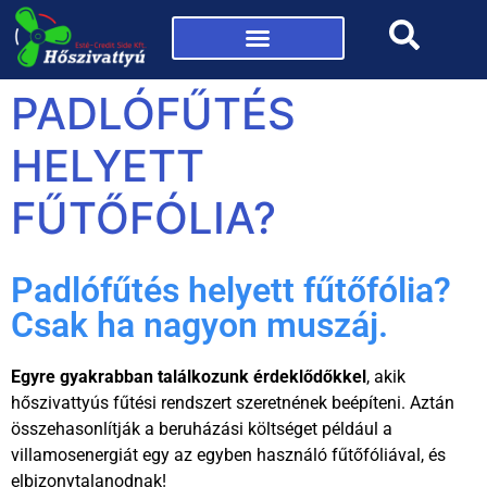
Mi az a hőszivattyú?
PADLÓFŰTÉS
HELYETT
FŰTŐFÓLIA?
Padlófűtés helyett fűtőfólia?
Csak ha nagyon muszáj.
Egyre gyakrabban találkozunk érdeklődőkkel
, akik
hőszivattyús fűtési rendszert szeretnének beépíteni. Aztán
összehasonlítják a beruházási költséget például a
villamosenergiát egy az egyben használó fűtőfóliával, és
elbizonytalanodnak!