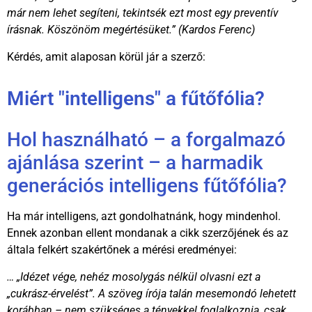
már nem lehet segíteni, tekintsék ezt most egy preventív
írásnak. Köszönöm megértésüket.” (Kardos Ferenc)
Kérdés, amit alaposan körül jár a szerző:
Miért "intelligens" a fűtőfólia?
Hol használható – a forgalmazó
ajánlása szerint – a harmadik
generációs intelligens fűtőfólia?
Ha már intelligens, azt gondolhatnánk, hogy mindenhol.
Ennek azonban ellent mondanak a cikk szerzőjének és az
általa felkért szakértőnek a mérési eredményei:
… „Idézet vége, nehéz mosolygás nélkül olvasni ezt a
„cukrász-érvelést”. A szöveg írója talán mesemondó lehetett
korábban – nem szükséges a tényekkel foglalkoznia, csak