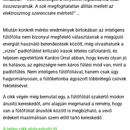
összezavarnák. A sok megfoghatatlan állítás mellett az
elektroszmog szerencsére mérhető” …
Miután konkrét mérési eredmények birtokában az inteligens
fűtőfólia nem bizonyul megfelelő választásnak a megújuló
energiát használó berendezések között, még olvashatunk a
„vizes” padlófűtést kritizáló írások tételes cáfolatáról, és
teljesen egyetértünk Kardos Úrral abban, hogy kevés olyan jó
és hatásos, az egészségre nem káros fűtési mód van, mint a
padlófűtés. Nem inteligens fűtőfóliával, hanem csak úgy
hagyományosan, a fűtőbetonba ágyazott többrétegű csövek
fektetésével.
A cikk végén még bemutat egy, a fűtőfóliát szakértő módon
árusító kereskedőt, ami alapján megmarad a remény, hogy
van a fűtőfóliát árusítók között is megbízható, a vevő
érdekeit maximálisan szem előtt tartó kereskedő.
A teljes cikk elolvasható itt.