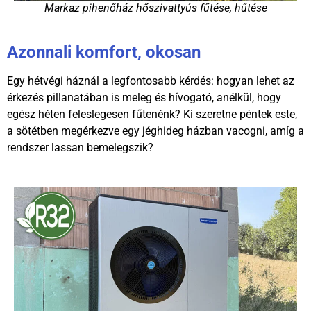
Markaz pihenőház hőszivattyús fűtése, hűtése
Azonnali komfort, okosan
Egy hétvégi háznál a legfontosabb kérdés: hogyan lehet az
érkezés pillanatában is meleg és hívogató, anélkül, hogy
egész héten feleslegesen fűtenénk? Ki szeretne péntek este,
a sötétben megérkezve egy jéghideg házban vacogni, amíg a
rendszer lassan bemelegszik?