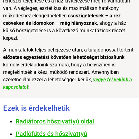
rendszer telepítése és a ház kivitelezése még folyamatban
van. A végleges, esztétikus és maximálisan hatékony
működéshez elengedhetetlen
csőszigetelések – a réz
csöveken és idomokon – még hiányoznak
, ahogy a ház
külső hőszigetelése is a következő munkafázisok részét
képezi.
A munkálatok teljes befejezése után, a tulajdonossal történt
előzetes egyeztetést követően lehetőséget biztosítunk
komoly érdeklődőink számára, hogy a helyszínen is
megtekintsék a kész, működő rendszert. Amennyiben
szeretne élni ezzel a lehetőséggel, kérjük,
vegye fel velünk a
kapcsolatot
!
Ezek is érdekelhetik
Radiátoros hőszivattyú oldal
Padlófűtés és hőszivattyú