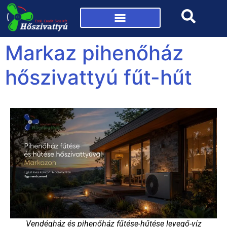
Mi az a hőszivattyú?
Markaz pihenőház
hőszivattyú fűt-hűt
Vendégház és pihenőház fűtése-hűtése levegő-víz