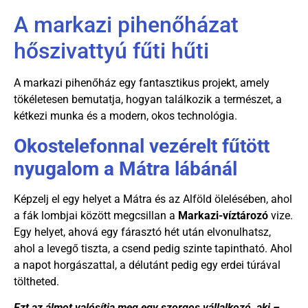
A markazi pihenőházat
hőszivattyú fűti hűti
A markazi pihenőház egy fantasztikus projekt, amely
tökéletesen bemutatja, hogyan találkozik a természet, a
kétkezi munka és a modern, okos technológia.
Okostelefonnal vezérelt fűtött
nyugalom a Mátra lábánál
Képzelj el egy helyet a Mátra és az Alföld ölelésében, ahol
a fák lombjai között megcsillan a
Markazi-víztározó
vize.
Egy helyet, ahová egy fárasztó hét után elvonulhatsz,
ahol a levegő tiszta, a csend pedig szinte tapintható. Ahol
a napot horgászattal, a délutánt pedig egy erdei túrával
töltheted.
Ezt az álmot valósítja meg egy szorgos vállalkozó, aki –