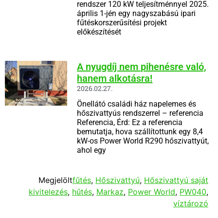
rendszer 120 kW teljesítménnyel 2025.
április 1-jén egy nagyszabású ipari
fűtéskorszerűsítési projekt
előkészítését
A nyugdíj nem pihenésre való,
hanem alkotásra!
2026.02.27.
Önellátó családi ház napelemes és
hőszivattyús rendszerrel – referencia
Referencia, Érd: Ez a referencia
bemutatja, hova szállítottunk egy 8,4
kW-os Power World R290 hőszivattyút,
ahol egy
Megjelölt
fűtés
,
Hőszivattyú
,
Hőszivattyú saját
kivitelezés
,
hűtés
,
Markaz
,
Power World
,
PW040
,
víztározó