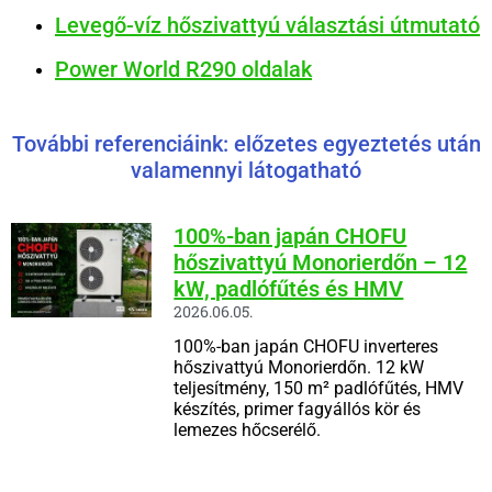
Levegő-víz hőszivattyú választási útmutató
Power World R290 oldalak
További referenciáink: előzetes egyeztetés után
valamennyi látogatható
100%-ban japán CHOFU
hőszivattyú Monorierdőn – 12
kW, padlófűtés és HMV
2026.06.05.
100%-ban japán CHOFU inverteres
hőszivattyú Monorierdőn. 12 kW
teljesítmény, 150 m² padlófűtés, HMV
készítés, primer fagyállós kör és
lemezes hőcserélő.