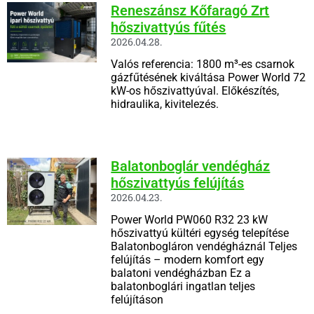
Reneszánsz Kőfaragó Zrt
hőszivattyús fűtés
2026.04.28.
Valós referencia: 1800 m³-es csarnok
gázfűtésének kiváltása Power World 72
kW-os hőszivattyúval. Előkészítés,
hidraulika, kivitelezés.
Balatonboglár vendégház
hőszivattyús felújítás
2026.04.23.
Power World PW060 R32 23 kW
hőszivattyú kültéri egység telepítése
Balatonbogláron vendégháznál Teljes
felújítás – modern komfort egy
balatoni vendégházban Ez a
balatonboglári ingatlan teljes
felújításon