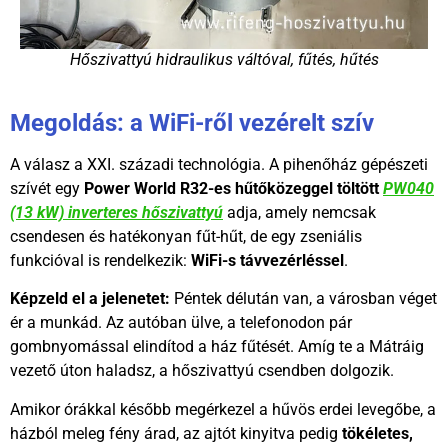
Hőszivattyú hidraulikus váltóval, fűtés, hűtés
Megoldás: a WiFi-ről vezérelt szív
A válasz a XXI. századi technológia. A pihenőház gépészeti
szívét egy
Power World R32-es hűtőközeggel töltött
PW040
(13 kW) inverteres hőszivattyú
adja, amely nemcsak
csendesen és hatékonyan fűt-hűt, de egy zseniális
funkcióval is rendelkezik:
WiFi-s távvezérléssel
.
Képzeld el a jelenetet:
Péntek délután van, a városban véget
ér a munkád. Az autóban ülve, a telefonodon pár
gombnyomással elindítod a ház fűtését. Amíg te a Mátráig
vezető úton haladsz, a hőszivattyú csendben dolgozik.
Amikor órákkal később megérkezel a hűvös erdei levegőbe, a
házból meleg fény árad, az ajtót kinyitva pedig
tökéletes,