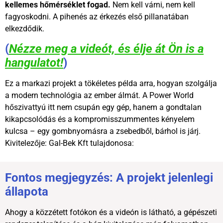
kellemes hőmérséklet fogad.
Nem kell várni, nem kell
fagyoskodni. A pihenés az érkezés első pillanatában
elkezdődik.
(
Nézze meg a videót, és élje át Ön is a
hangulatot!
)
Ez a markazi projekt a tökéletes példa arra, hogyan szolgálja
a modern technológia az ember álmát. A Power World
hőszivattyú itt nem csupán egy gép, hanem a gondtalan
kikapcsolódás és a kompromisszummentes kényelem
kulcsa – egy gombnyomásra a zsebedből, bárhol is járj.
Kivitelezője: Gal-Bek Kft tulajdonosa:
Fontos megjegyzés: A projekt jelenlegi
állapota
Ahogy a közzétett fotókon és a videón is látható, a gépészeti