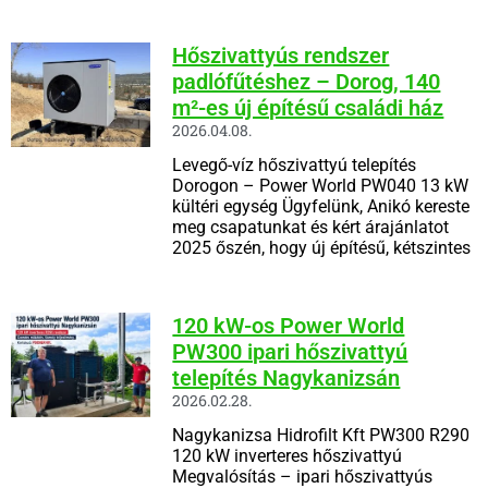
Hőszivattyús rendszer
padlófűtéshez – Dorog, 140
m²-es új építésű családi ház
2026.04.08.
Levegő-víz hőszivattyú telepítés
Dorogon – Power World PW040 13 kW
kültéri egység Ügyfelünk, Anikó kereste
meg csapatunkat és kért árajánlatot
2025 őszén, hogy új építésű, kétszintes
120 kW-os Power World
PW300 ipari hőszivattyú
telepítés Nagykanizsán
2026.02.28.
Nagykanizsa Hidrofilt Kft PW300 R290
120 kW inverteres hőszivattyú
Megvalósítás – ipari hőszivattyús