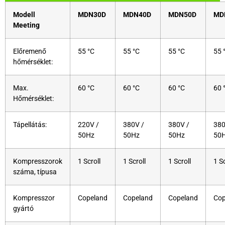
Modell
MDN30D
MDN40D
MDN50D
MD
Meeting
Előremenő
55 °C
55 °C
55 °C
55 
hőmérséklet:
Max.
60 °C
60 °C
60 °C
60 
Hőmérséklet:
Tápellátás:
220V /
380V /
380V /
380
50Hz
50Hz
50Hz
50
Kompresszorok
1 Scroll
1 Scroll
1 Scroll
1 Sc
száma, típusa
Kompresszor
Copeland
Copeland
Copeland
Cop
gyártó