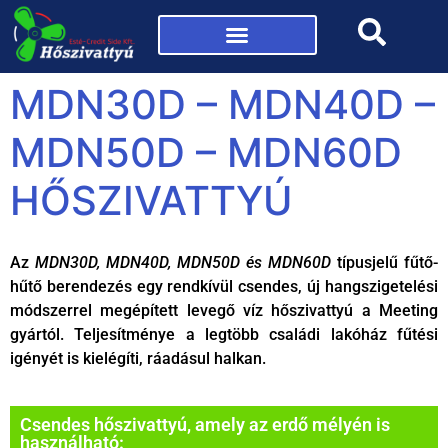
Mi az a hőszivattyú?
MDN30D – MDN40D –
MDN50D – MDN60D
HŐSZIVATTYÚ
Az
MDN30D, MDN40D, MDN50D és MDN60D
típusjelű fűtő-
hűtő berendezés egy rendkívül csendes, új hangszigetelési
módszerrel megépített levegő víz hőszivattyú a Meeting
gyártól. Teljesítménye a legtöbb családi lakóház fűtési
igényét is kielégíti, ráadásul halkan.
Csendes hőszivattyú, amely az erdő mélyén is
használható: