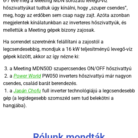
6-7 éve még a Meeting MDN sorozatú levegő-víz
hőszivattyúkat tudtuk úgy kínálni, hogy „szuper csendes”,
meg, hogy az erdőben sem csap nagy zajt. Azóta azonban
megjelentek kínálatunkban az inverteres hőszivattyúk, és
mellettük a Meeting gépek bizony zajosak.
Ha sorrendet szeretnénk felállítani a zajostól a
legcsendesebbig, mondjuk a 16 kW teljesítményű levegő-víz
gépek között, akkor az így nézne ki:
3. a Meeting MDN50D szupercsendes ON/OFF hőszivattyú
2. a
Power World
PW050 inverters hőszivattyú már nagyon
csendes, család barát berendezés.
1. a
Japán Chofu
full inverter technológiájú a legcsendesebb
gép (a legidegesebb szomszéd sem tud belekötni a
hangjába).
Rólunk mondták