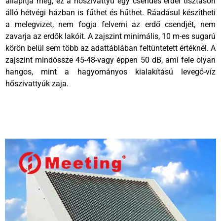
állapítja meg, ez a hőszivattyú egy csendes erdei tisztáson
álló hétvégi házban is fűthet és hűthet. Ráadásul készítheti
a melegvizet, nem fogja felverni az erdő csendjét, nem
zavarja az erdők lakóit. A zajszint minimális, 10 m-es sugarú
körön belül sem több az adattáblában feltüntetett értéknél. A
zajszint mindössze 45-48-vagy éppen 50 dB, ami fele olyan
hangos, mint a hagyományos kialakítású levegő-víz
hőszivattyúk zaja.