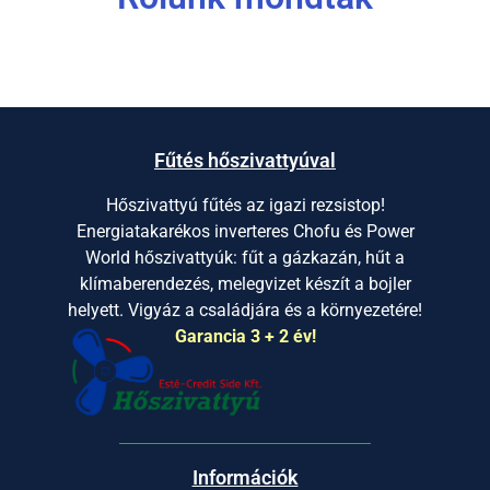
Fűtés hőszivattyúval
Hőszivattyú fűtés az igazi rezsistop!
Energiatakarékos inverteres Chofu és Power
World hőszivattyúk: fűt a gázkazán, hűt a
klímaberendezés, melegvizet készít a bojler
helyett. Vigyáz a családjára és a környezetére!
Garancia 3 + 2 év!
Információk