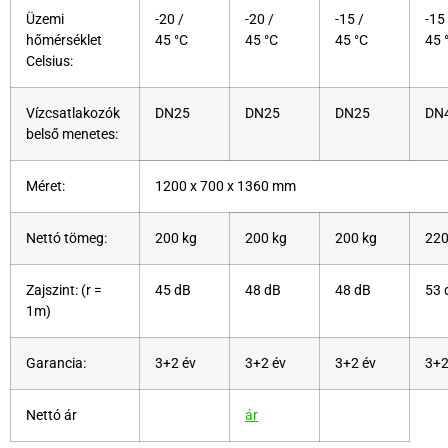
Üzemi
-20 /
-20 /
-15 /
-15
hőmérséklet
45 °C
45 °C
45 °C
45 
Celsius:
Vízcsatlakozók
DN25
DN25
DN25
DN
belső menetes:
Méret:
1200 x 700 x 1360 mm
Nettó tömeg:
200 kg
200 kg
200 kg
220
Zajszint: (r =
45 dB
48 dB
48 dB
53 
1m)
Garancia:
3+2 év
3+2 év
3+2 év
3+2
Nettó ár
ár