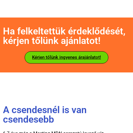
Ha felkeltettük érdeklődését,
kérjen tőlünk ajánlatot!
Kérjen tőlünk ingyenes árajánlatot!
A csendesnél is van
csendesebb