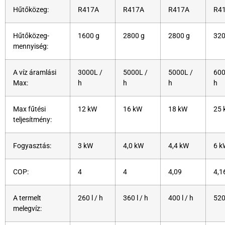
Hűtőközeg:
R417A
R417A
R417A
R4
Hűtőközeg-
1600 g
2800 g
2800 g
320
mennyiség:
A víz áramlási
3000L /
5000L /
5000L /
600
Max:
h
h
h
h
Max fűtési
12 kW
16 kW
18 kW
25 
teljesítmény:
Fogyasztás:
3 kW
4,0 kW
4,4 kW
6 k
COP:
4
4
4,09
4,1
A termelt
260 l / h
360 l / h
400 l / h
520 
melegvíz: