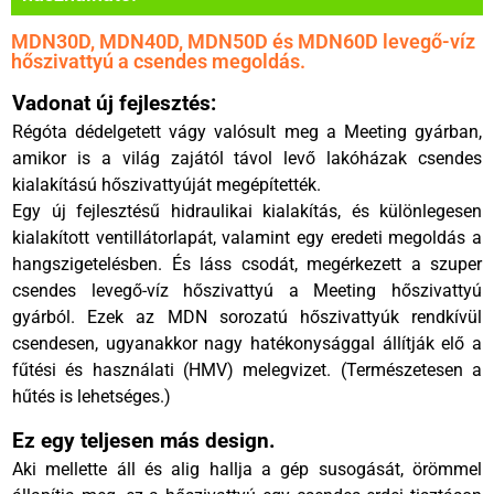
MDN30D, MDN40D, MDN50D és MDN60D levegő-víz
hőszivattyú a csendes megoldás.
Vadonat új fejlesztés:
Régóta dédelgetett vágy valósult meg a Meeting gyárban,
amikor is a világ zajától távol levő lakóházak csendes
kialakítású hőszivattyúját megépítették.
Egy új fejlesztésű hidraulikai kialakítás, és különlegesen
kialakított ventillátorlapát, valamint egy eredeti megoldás a
hangszigetelésben. És láss csodát, megérkezett a szuper
csendes levegő-víz hőszivattyú a Meeting hőszivattyú
gyárból. Ezek az MDN sorozatú hőszivattyúk rendkívül
csendesen, ugyanakkor nagy hatékonysággal állítják elő a
fűtési és használati (HMV) melegvizet. (Természetesen a
hűtés is lehetséges.)
Ez egy teljesen más design.
Aki mellette áll és alig hallja a gép susogását, örömmel