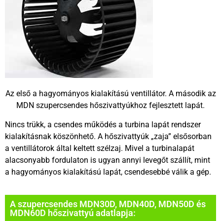
Az első a hagyományos kialakítású ventillátor. A második az
MDN szupercsendes hőszivattyúkhoz fejlesztett lapát.
Nincs trükk, a csendes működés a turbina lapát rendszer
kialakításnak köszönhető. A hőszivattyúk „zaja” elsősorban
a ventillátorok által keltett szélzaj. Mivel a turbinalapát
alacsonyabb fordulaton is ugyan annyi levegőt szállít, mint
a hagyományos kialakítású lapát, csendesebbé válik a gép.
A szupercsendes MDN30D, MDN40D, MDN50D és
MDN60D hőszivattyú adatlapja: