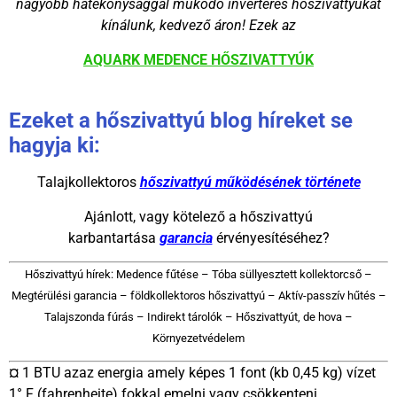
nagyobb hatékonysággal működő inverteres hőszivattyúkat
kínálunk, kedvező áron! Ezek az
AQUARK MEDENCE HŐSZIVATTYÚK
Ezeket a hőszivattyú blog híreket se
hagyja ki:
Talajkollektoros
hőszivattyú működésének története
Ajánlott, vagy kötelező a hőszivattyú
karbantartása
garancia
érvényesítéséhez?
Hőszivattyú hírek: Medence fűtése – Tóba süllyesztett kollektorcső –
Megtérülési garancia – földkollektoros hőszivattyú – Aktív-passzív hűtés –
Talajszonda fúrás – Indirekt tárolók – Hőszivattyút, de hova –
Környezetvédelem
¤ 1 BTU azaz energia amely képes 1 font (kb 0,45 kg) vízet
1° F (fahrenheite) fokkal emelni vagy csökkenteni.