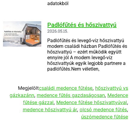
adatokból
Padlófűtés és hőszivattyú
2026.05.15.
Padlófűtés és levegő-víz hőszivattyú
modern családi házban Padlófűtés és
hőszivattyú – ezért működik együtt
ennyire jól A modern levegő-víz
hőszivattyúk egyik legjobb partnere a
padlófűtés.Nem véletlen,
Megjelölt
családi medence fűtése
,
hőszivattyú vs
gázkazánn
,
medence fűtés gazdaságosan
,
Medence
fűtése gázzal
,
Medence fűtése hőszivattyúval
,
medence hőszivattyú ár
,
olcsó medence fűtés
,
úszómedence fűtése