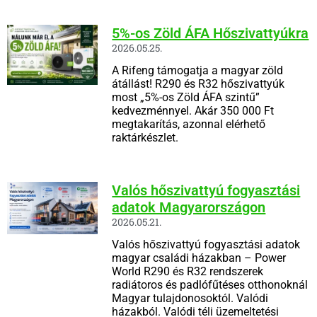
5%-os Zöld ÁFA Hőszivattyúkra
2026.05.25.
A Rifeng támogatja a magyar zöld
átállást! R290 és R32 hőszivattyúk
most „5%-os Zöld ÁFA szintű”
kedvezménnyel. Akár 350 000 Ft
megtakarítás, azonnal elérhető
raktárkészlet.
Valós hőszivattyú fogyasztási
adatok Magyarországon
2026.05.21.
Valós hőszivattyú fogyasztási adatok
magyar családi házakban – Power
World R290 és R32 rendszerek
radiátoros és padlófűtéses otthonoknál
Magyar tulajdonosoktól. Valódi
házakból. Valódi téli üzemeltetési