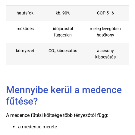
hatásfok
kb. 90%
COP 5–6
működés
időjárástól
meleg levegőben
független
hatékony
környezet
CO₂ kibocsátás
alacsony
kibocsátás
Mennyibe kerül a medence
fűtése?
A medence fűtési költsége több tényezőtől függ:
a medence mérete