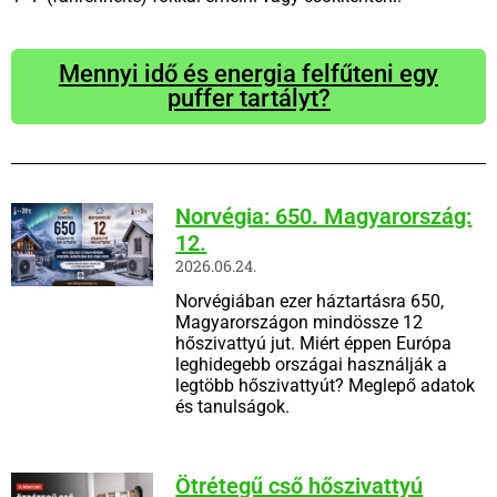
Mennyi idő és energia felfűteni egy
puffer tartályt?
Norvégia: 650. Magyarország:
12.
2026.06.24.
Norvégiában ezer háztartásra 650,
Magyarországon mindössze 12
hőszivattyú jut. Miért éppen Európa
leghidegebb országai használják a
legtöbb hőszivattyút? Meglepő adatok
és tanulságok.
Ötrétegű cső hőszivattyú