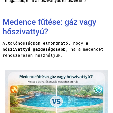
magasabb, mint a hőszivattyús rendszereknél.
Medence fűtése: gáz vagy
hőszivattyú?
Általánosságban elmondható, hogy 
a 
hőszivattyú gazdaságosabb
, ha a medencét 
rendszeresen használjuk.