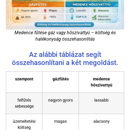
Medence fűtése gáz vagy hőszivattyú – költség és
hatékonyság összehasonlítás
Az alábbi táblázat segít
összehasonlítani a két megoldást.
szempont
gázfűtés
medence
hőszivattyú
felfűtés
nagyon gyors
lassabb
sebessége
üzemeltetési
magas
alacsony
költség