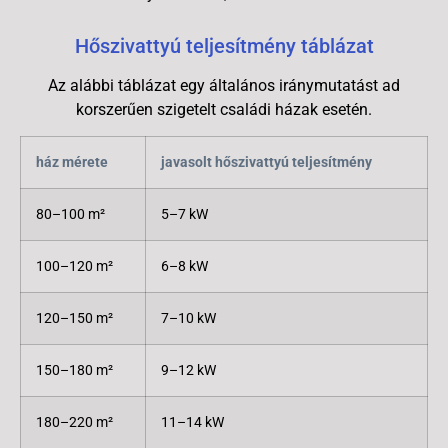
Hőszivattyú teljesítmény táblázat
Az alábbi táblázat egy általános iránymutatást ad
korszerűen szigetelt családi házak esetén.
ház mérete
javasolt hőszivattyú teljesítmény
80–100 m²
5–7 kW
100–120 m²
6–8 kW
120–150 m²
7–10 kW
150–180 m²
9–12 kW
180–220 m²
11–14 kW