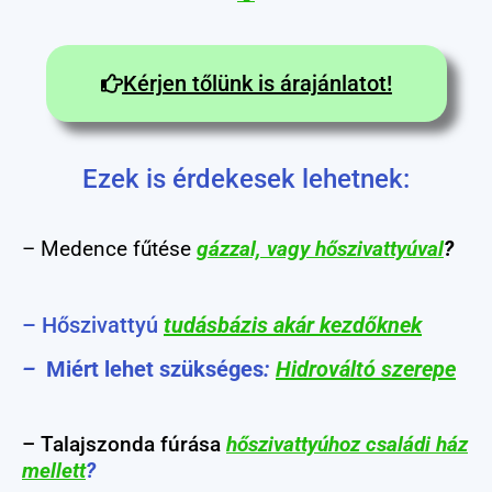
Kérjen tőlünk is árajánlatot!
Ezek is érdekesek lehetnek:
– Medence fűtése
gázzal, vagy hőszivattyúval
?
– Hőszivattyú
tudásbázis akár kezdőknek
–
Miért lehet szükséges
:
Hidrováltó szerepe
– Talajszonda fúrása
hőszivattyúhoz családi ház
mellett
?