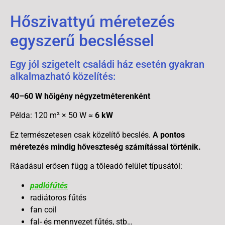
Hőszivattyú méretezés
egyszerű becsléssel
Egy jól szigetelt családi ház esetén gyakran
alkalmazható közelítés:
40–60 W hőigény négyzetméterenként
Példa: 120 m² × 50 W ≈
6 kW
Ez természetesen csak közelítő becslés.
A pontos
méretezés mindig hőveszteség számítással történik.
Ráadásul erősen függ a tőleadó felület típusától:
padlófűtés
radiátoros fűtés
fan coil
fal- és mennyezet fűtés, stb…