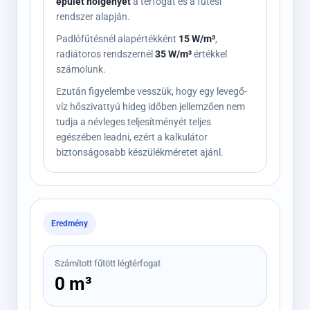
épület hőigényét
a térfogat és a fűtési
rendszer alapján.
Padlófűtésnél alapértékként
15 W/m³
,
radiátoros rendszernél
35 W/m³
értékkel
számolunk.
Ezután figyelembe vesszük, hogy egy levegő-
víz hőszivattyú hideg időben jellemzően nem
tudja a névleges teljesítményét teljes
egészében leadni, ezért a kalkulátor
biztonságosabb készülékméretet ajánl.
Eredmény
Számított fűtött légtérfogat
0 m³