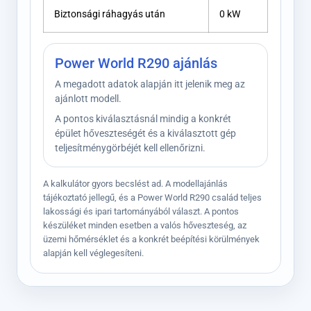
Biztonsági ráhagyás után
0 kW
Power World R290 ajánlás
A megadott adatok alapján itt jelenik meg az
ajánlott modell.
A pontos kiválasztásnál mindig a konkrét
épület hőveszteségét és a kiválasztott gép
teljesítménygörbéjét kell ellenőrizni.
A kalkulátor gyors becslést ad. A modellajánlás
tájékoztató jellegű, és a Power World R290 család teljes
lakossági és ipari tartományából választ. A pontos
készüléket minden esetben a valós hőveszteség, az
üzemi hőmérséklet és a konkrét beépítési körülmények
alapján kell véglegesíteni.