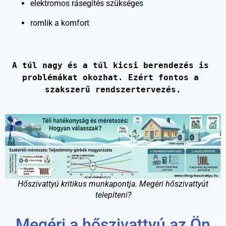
elektromos rásegítés szükséges
romlik a komfort
A túl nagy és a túl kicsi berendezés is 
problémákat okozhat. Ezért fontos a 
szakszerű rendszertervezés.
Hőszivattyú kritikus munkapontja. Megéri hőszivattyút
telepíteni?
Megéri a hőszivattyú az Ön