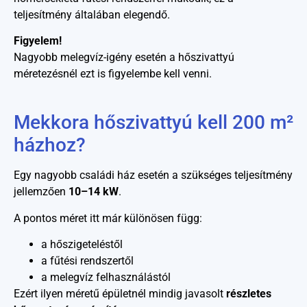
teljesítmény általában elegendő.
Figyelem!
Nagyobb melegvíz-igény esetén a hőszivattyú
méretezésnél ezt is figyelembe kell venni.
Mekkora hőszivattyú kell 200 m²
házhoz?
Egy nagyobb családi ház esetén a szükséges teljesítmény
jellemzően
10–14 kW
.
A pontos méret itt már különösen függ:
a hőszigeteléstől
a fűtési rendszertől
a melegvíz felhasználástól
Ezért ilyen méretű épületnél mindig javasolt
részletes