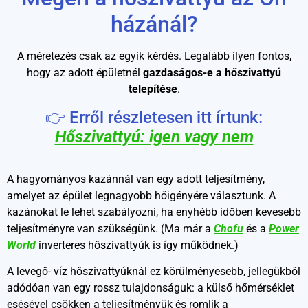
házánál?
A méretezés csak az egyik kérdés. Legalább ilyen fontos,
hogy az adott épületnél
gazdaságos-e a hőszivattyú
telepítése
.
👉 Erről részletesen itt írtunk:
Hőszivattyú: igen vagy nem
A hagyományos kazánnál van egy adott teljesítmény,
amelyet az épület legnagyobb hőigényére választunk. A
kazánokat le lehet szabályozni, ha enyhébb időben kevesebb
teljesítményre van szükségünk. (Ma már a
Chofu
és a
Power
World
inverteres hőszivattyúk is így működnek.)
A levegő- víz hőszivattyúknál ez körülményesebb, jellegükből
adódóan van egy rossz tulajdonságuk: a külső hőmérséklet
esésével csökken a teljesítményük és romlik a