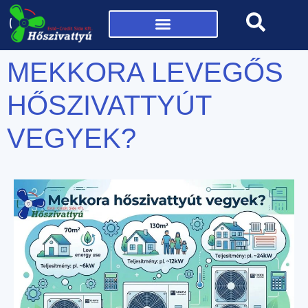
Mi az a hőszivattyú?
MEKKORA LEVEGŐS
HŐSZIVATTYÚT
VEGYEK?