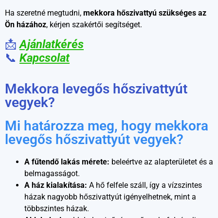
Ha szeretné megtudni,
mekkora hőszivattyú szükséges az
Ön házához
, kérjen szakértői segítséget.
📩
Ajánlatkérés
📞
Kapcsolat
Mekkora levegős hőszivattyút
vegyek?
Mi határozza meg, hogy mekkora
levegős hőszivattyút vegyek?
A fűtendő lakás mérete:
beleértve az alapterületet és a
belmagasságot.
A ház kialakítása:
A hő felfele száll, így a vízszintes
házak nagyobb hőszivattyút igényelhetnek, mint a
többszintes házak.