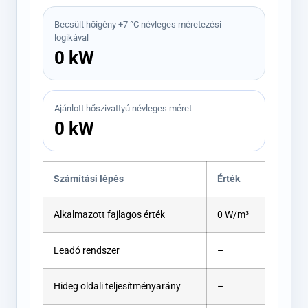
Becsült hőigény +7 °C névleges méretezési
logikával
0 kW
Ajánlott hőszivattyú névleges méret
0 kW
Számítási lépés
Érték
Alkalmazott fajlagos érték
0 W/m³
Leadó rendszer
–
Hideg oldali teljesítményarány
–