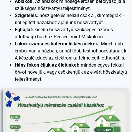
Ablakok.
Az ablakok minősége erősen befolyásolja a
szükséges hőszivattyú teljesítményt.
Szigetelés: h
őszigetelés nélkül csak a „klímatéglák”-
ból épített házakhoz ajánlunk hőszivattyút.
Éghajlat:
kisebb hőszivattyú szükséges azonos
adottságú házhoz Pécsen, mint Miskolcon.
Lakók száma és hőtermelő készülékek.
Minél több
ember van a házban, annál több testhőt bocsátanak ki.
A készülékek és az elektronika felmelegíti otthonát is.
Hány fokon éljük az életünket:
minden egyes fokkal
6%-ot növeljük, vagy csökkentjük az elvárt hőszivattyú
teljesítményt.