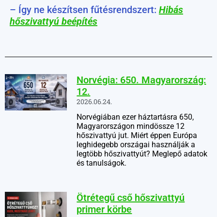
– Így ne készítsen fűtésrendszert:
Hibás
hőszivattyú beépítés
Norvégia: 650. Magyarország:
12.
2026.06.24.
Norvégiában ezer háztartásra 650,
Magyarországon mindössze 12
hőszivattyú jut. Miért éppen Európa
leghidegebb országai használják a
legtöbb hőszivattyút? Meglepő adatok
és tanulságok.
Ötrétegű cső hőszivattyú
primer körbe