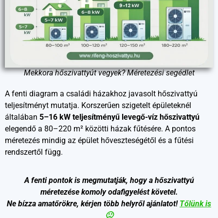
Mekkora hőszivattyút vegyek? Méretezési segédlet
A fenti diagram a családi házakhoz javasolt hőszivattyú
teljesítményt mutatja. Korszerűen szigetelt épületeknél
általában
5–16 kW teljesítményű levegő-víz hőszivattyú
elegendő a 80–220 m² közötti házak fűtésére. A pontos
méretezés mindig az épület hőveszteségétől és a fűtési
rendszertől függ.
A fenti pontok is megmutatják, hogy a hőszivattyú
méretezése komoly odafigyelést követel.
Ne bízza amatőrökre, kérjen több helyről ajánlatot!
Tőlünk is
🙂