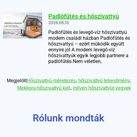
Padlófűtés és hőszivattyú
2026.05.15.
Padlófűtés és levegő-víz hőszivattyú
modern családi házban Padlófűtés és
hőszivattyú – ezért működik együtt
ennyire jól A modern levegő-víz
hőszivattyúk egyik legjobb partnere a
padlófűtés.Nem véletlen,
Megjelölt
Hőszivattyú méretezés
,
hőszivattyú teljesítmény
,
Mekkora hőszivattyú kell
,
milyen hőszivattyút vegyek
Rólunk mondták