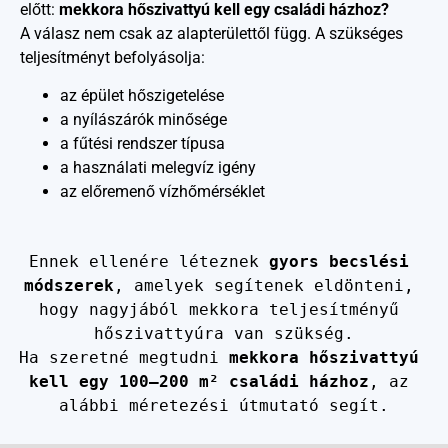
előtt:
mekkora hőszivattyú kell egy családi házhoz?
A válasz nem csak az alapterülettől függ. A szükséges
teljesítményt befolyásolja:
az épület hőszigetelése
a nyílászárók minősége
a fűtési rendszer típusa
a használati melegvíz igény
az előremenő vízhőmérséklet
Ennek ellenére léteznek 
gyors becslési 
módszerek
, amelyek segítenek eldönteni, 
hogy nagyjából mekkora teljesítményű 
hőszivattyúra van szükség.
Ha szeretné megtudni 
mekkora hőszivattyú 
kell egy 100–200 m² családi házhoz
, az 
alábbi méretezési útmutató segít.