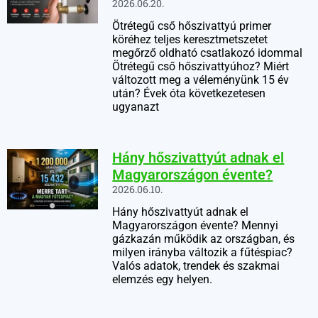
2026.06.20.
Ötrétegű cső hőszivattyú primer
köréhez teljes keresztmetszetet
megőrző oldható csatlakozó idommal
Ötrétegű cső hőszivattyúhoz? Miért
változott meg a véleményünk 15 év
után? Évek óta következetesen
ugyanazt
Hány hőszivattyút adnak el
Magyarországon évente?
2026.06.10.
Hány hőszivattyút adnak el
Magyarországon évente? Mennyi
gázkazán működik az országban, és
milyen irányba változik a fűtéspiac?
Valós adatok, trendek és szakmai
elemzés egy helyen.