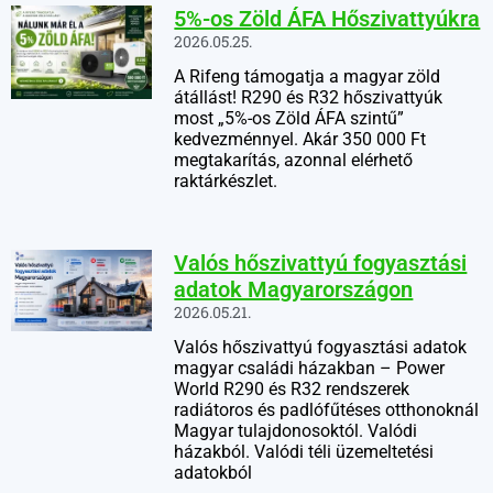
5%-os Zöld ÁFA Hőszivattyúkra
2026.05.25.
A Rifeng támogatja a magyar zöld
átállást! R290 és R32 hőszivattyúk
most „5%-os Zöld ÁFA szintű”
kedvezménnyel. Akár 350 000 Ft
megtakarítás, azonnal elérhető
raktárkészlet.
Valós hőszivattyú fogyasztási
adatok Magyarországon
2026.05.21.
Valós hőszivattyú fogyasztási adatok
magyar családi házakban – Power
World R290 és R32 rendszerek
radiátoros és padlófűtéses otthonoknál
Magyar tulajdonosoktól. Valódi
házakból. Valódi téli üzemeltetési
adatokból