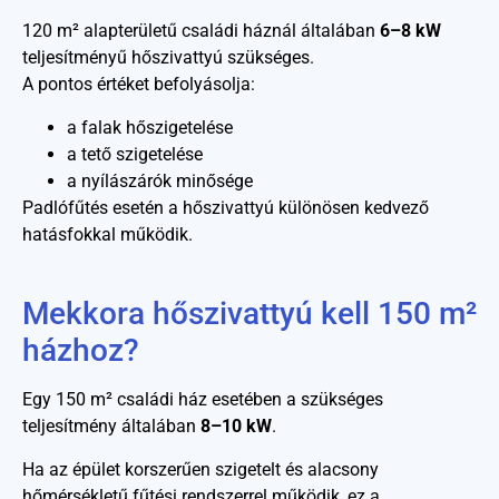
120 m² alapterületű családi háznál általában
6–8 kW
teljesítményű hőszivattyú szükséges.
A pontos értéket befolyásolja:
a falak hőszigetelése
a tető szigetelése
a nyílászárók minősége
Padlófűtés esetén a hőszivattyú különösen kedvező
hatásfokkal működik.
Mekkora hőszivattyú kell 150 m²
házhoz?
Egy 150 m² családi ház esetében a szükséges
teljesítmény általában
8–10 kW
.
Ha az épület korszerűen szigetelt és alacsony
hőmérsékletű fűtési rendszerrel működik, ez a