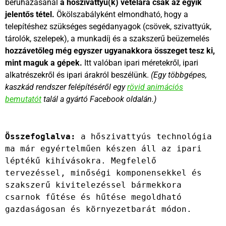
beruházásánál
a hőszivattyú(k) vételára csak az egyik
jelentős tétel.
Ökölszabályként elmondható, hogy a
telepítéshez szükséges segédanyagok (csövek, szivattyúk,
tárolók, szelepek), a munkadíj és a szakszerű beüzemelés
hozzávetőleg még egyszer ugyanakkora összeget tesz ki,
mint maguk a gépek.
Itt valóban ipari méretekről, ipari
alkatrészekről és ipari árakról beszélünk.
(Egy többgépes,
kaszkád rendszer felépítéséről egy
rövid animációs
bemutatót
talál a gyártó Facebook oldalán.)
Összefoglalva:
 a hőszivattyús technológia 
ma már egyértelműen készen áll az ipari 
léptékű kihívásokra. Megfelelő 
tervezéssel, minőségi komponensekkel és 
szakszerű kivitelezéssel bármekkora 
csarnok fűtése és hűtése megoldható 
gazdaságosan és környezetbarát módon.