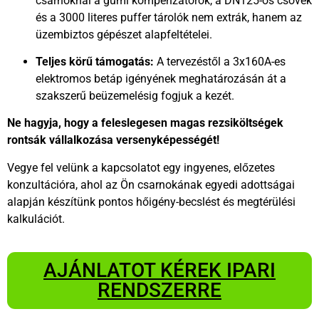
csarnoknál a gumi kompenzátorok, a DN125-ös csövek
és a 3000 literes puffer tárolók nem extrák, hanem az
üzembiztos gépészet alapfeltételei.
Teljes körű támogatás:
A tervezéstől a 3x160A-es
elektromos betáp igényének meghatározásán át a
szakszerű beüzemelésig fogjuk a kezét.
Ne hagyja, hogy a feleslegesen magas rezsiköltségek
rontsák vállalkozása versenyképességét!
Vegye fel velünk a kapcsolatot egy ingyenes, előzetes
konzultációra, ahol az Ön csarnokának egyedi adottságai
alapján készítünk pontos hőigény-becslést és megtérülési
kalkulációt.
AJÁNLATOT KÉREK IPARI
RENDSZERRE