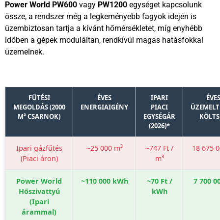
Power World PW600
vagy
PW1200
egységet kapcsolunk
össze, a rendszer még a legkeményebb fagyok idején is
üzembiztosan tartja a kívánt hőmérsékletet, míg enyhébb
időben a gépek moduláltan, rendkívül magas hatásfokkal
üzemelnek.
FŰTÉSI
ÉVES
IPARI
ÉVE
MEGOLDÁS (2000
ENERGIAIGÉNY
PIACI
ÜZEMELT
M² CSARNOK)
EGYSÉGÁR
KÖLTS
(2026)*
Ipari gázfűtés
~25 000 m³
~747 Ft /
18 675 0
(Piaci áron)
m³
Power World
~110 000 kWh
~70 Ft /
7 700 0
Hőszivattyú
kWh
(Ipari
árammal)