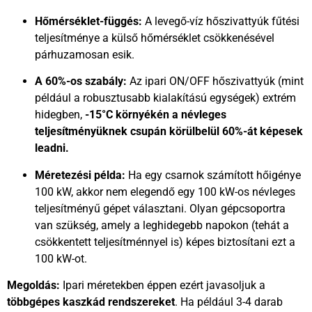
Hőmérséklet-függés:
A levegő-víz hőszivattyúk fűtési
teljesítménye a külső hőmérséklet csökkenésével
párhuzamosan esik.
A 60%-os szabály:
Az ipari ON/OFF hőszivattyúk (mint
például a robusztusabb kialakítású egységek) extrém
hidegben,
-15°C környékén a névleges
teljesítményüknek csupán körülbelül 60%-át képesek
leadni.
Méretezési példa:
Ha egy csarnok számított hőigénye
100 kW, akkor nem elegendő egy 100 kW-os névleges
teljesítményű gépet választani. Olyan gépcsoportra
van szükség, amely a leghidegebb napokon (tehát a
csökkentett teljesítménnyel is) képes biztosítani ezt a
100 kW-ot.
Megoldás:
Ipari méretekben éppen ezért javasoljuk a
többgépes kaszkád rendszereket
. Ha például 3-4 darab