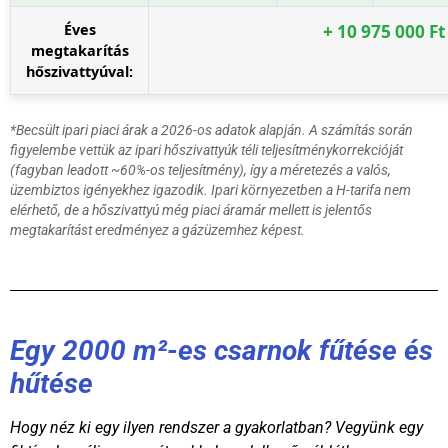
Éves
+ 10 975 000 Ft
megtakarítás
hőszivattyúval:
*Becsült ipari piaci árak a 2026-os adatok alapján. A számítás során
figyelembe vettük az ipari hőszivattyúk téli teljesítménykorrekcióját
(fagyban leadott ~60%-os teljesítmény), így a méretezés a valós,
üzembiztos igényekhez igazodik. Ipari környezetben a H-tarifa nem
elérhető, de a hőszivattyú még piaci áramár mellett is jelentős
megtakarítást eredményez a gázüzemhez képest.
Egy 2000 m²-es csarnok fűtése és
hűtése
Hogy néz ki egy ilyen rendszer a gyakorlatban? Vegyünk egy