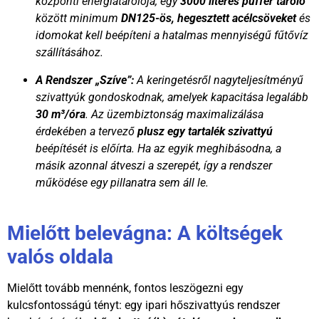
központi energiatárolója, egy
3000 literes puffer tároló
között minimum
DN125-ös, hegesztett acélcsöveket
és
idomokat kell beépíteni a hatalmas mennyiségű fűtővíz
szállításához.
A Rendszer „Szíve”:
A keringetésről nagyteljesítményű
szivattyúk gondoskodnak, amelyek kapacitása legalább
30 m³/óra
. Az üzembiztonság maximalizálása
érdekében a tervező
plusz egy tartalék szivattyú
beépítését is előírta. Ha az egyik meghibásodna, a
másik azonnal átveszi a szerepét, így a rendszer
működése egy pillanatra sem áll le.
Mielőtt belevágna: A költségek
valós oldala
Mielőtt tovább mennénk, fontos leszögezni egy
kulcsfontosságú tényt: egy ipari hőszivattyús rendszer