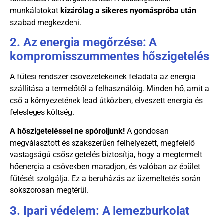
munkálatokat
kizárólag a sikeres nyomáspróba után
szabad megkezdeni.
2. Az energia megőrzése: A
kompromisszummentes hőszigetelés
A fűtési rendszer csővezetékeinek feladata az energia
szállítása a termelőtől a felhasználóig. Minden hő, amit a
cső a környezetének lead útközben, elveszett energia és
felesleges költség.
A hőszigeteléssel ne spóroljunk!
A gondosan
megválasztott és szakszerűen felhelyezett, megfelelő
vastagságú csőszigetelés biztosítja, hogy a megtermelt
hőenergia a csövekben maradjon, és valóban az épület
fűtését szolgálja. Ez a beruházás az üzemeltetés során
sokszorosan megtérül.
3. Ipari védelem: A lemezburkolat