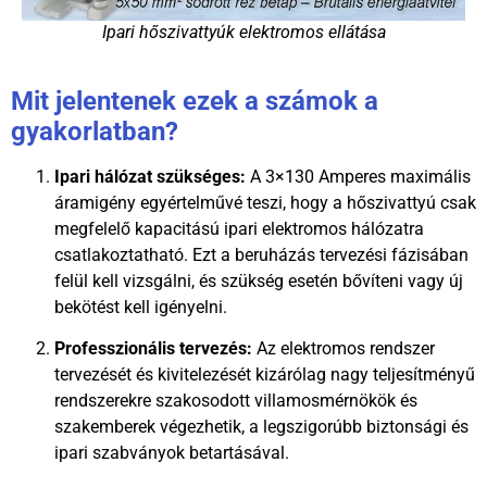
Ipari hőszivattyúk elektromos ellátása
Mit jelentenek ezek a számok a
gyakorlatban?
Ipari hálózat szükséges:
A 3×130 Amperes maximális
áramigény egyértelművé teszi, hogy a hőszivattyú csak
megfelelő kapacitású ipari elektromos hálózatra
csatlakoztatható. Ezt a beruházás tervezési fázisában
felül kell vizsgálni, és szükség esetén bővíteni vagy új
bekötést kell igényelni.
Professzionális tervezés:
Az elektromos rendszer
tervezését és kivitelezését kizárólag nagy teljesítményű
rendszerekre szakosodott villamosmérnökök és
szakemberek végezhetik, a legszigorúbb biztonsági és
ipari szabványok betartásával.