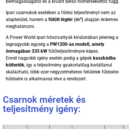
belmagasságától és a kívánt belső hőmérséklettől függ.
Ipari csarnokok esetében a fűtési teljesítményt nem az
alapterület, hanem a
fűtött légtér (m³)
alapján érdemes
meghatározni.
A Power World ipari hőszivattyúk kínálatában jelenleg a
legnagyobb egység a
PW1200-as modell, amely
önmagában 335 kW
fűtőteljesítményre képes.
Ennél nagyobb igény esetén pedig a gépek
kaszkádba
köthetők
, így a teljesítmény gyakorlatilag korlátlanul
skálázható, több ezer négyzetméteres felületek fűtésére-
hűtésére is alkalmassá téve a rendszert.
Csarnok méretek és
teljesítmény igény: