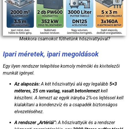
Mekkora csarnokot fűthetünk hőszivattyúval?
Ipari méretek, ipari megoldások
Egy ilyen rendszer telepítése komoly mérnöki és kivitelezői
munkát igényel.
Az alapozás:
A két hőszivattyú alá egy legalább
5×3
méteres, 25 cm vastag, vasalt betonlemezt
kell
készíteni. A lemezt az egyik irányba 2%-os lejtéssel kell
kialakítani a kondenzvíz és a csapadék biztonságos
elvezetéséhez.
A rendszer „Artériái”:
A hőszivattyúk és a rendszer