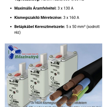
Maximális Áramfelvétel:
3 x 130 A
Kismegszakító Méretezése:
3 x 160 A
Betápkábel Keresztmetszete:
5 x 50 mm² (sodrott
réz)