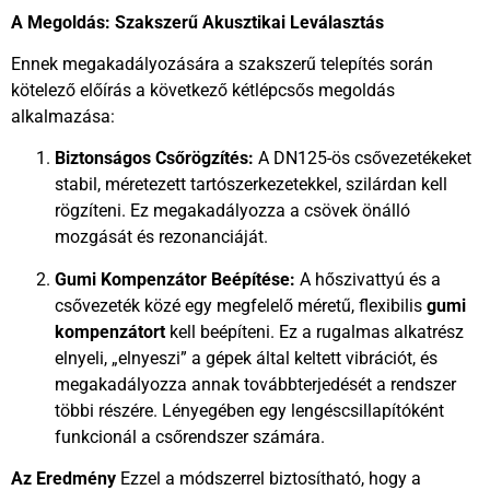
A Megoldás: Szakszerű Akusztikai Leválasztás
Ennek megakadályozására a szakszerű telepítés során
kötelező előírás a következő kétlépcsős megoldás
alkalmazása:
Biztonságos Csőrögzítés:
A DN125-ös csővezetékeket
stabil, méretezett tartószerkezetekkel, szilárdan kell
rögzíteni. Ez megakadályozza a csövek önálló
mozgását és rezonanciáját.
Gumi Kompenzátor Beépítése:
A hőszivattyú és a
csővezeték közé egy megfelelő méretű, flexibilis
gumi
kompenzátort
kell beépíteni. Ez a rugalmas alkatrész
elnyeli, „elnyeszi” a gépek által keltett vibrációt, és
megakadályozza annak továbbterjedését a rendszer
többi részére. Lényegében egy lengéscsillapítóként
funkcionál a csőrendszer számára.
Az Eredmény
Ezzel a módszerrel biztosítható, hogy a