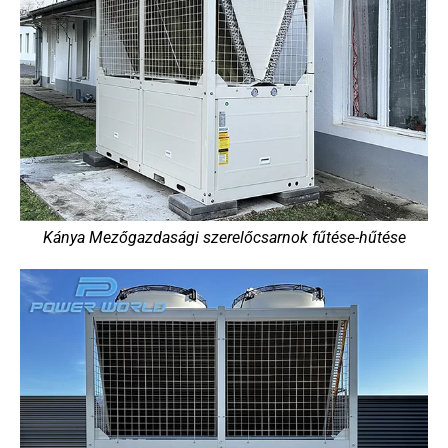
Kánya Mezőgazdasági szerelőcsarnok fűtése-hűtése