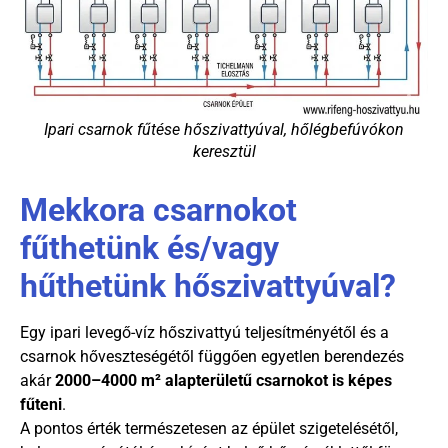
Ipari csarnok fűtése hőszivattyúval, hőlégbefúvókon
keresztül
Mekkora csarnokot
fűthetünk és/vagy
hűthetünk hőszivattyúval?
Egy ipari levegő-víz hőszivattyú teljesítményétől és a
csarnok hőveszteségétől függően egyetlen berendezés
akár
2000–4000 m² alapterületű csarnokot is képes
fűteni
.
A pontos érték természetesen az épület szigetelésétől,