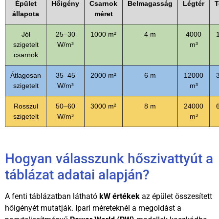
Épület
Hőigény
Csarnok
Belmagasság
Légtér
T
állapota
méret
Jól
25–30
1000 m²
4 m
4000
szigetelt
W/m³
m³
csarnok
Átlagosan
35–45
2000 m²
6 m
12000
szigetelt
W/m³
m³
Rosszul
50–60
3000 m²
8 m
24000
szigetelt
W/m³
m³
Hogyan válasszunk hőszivattyút a
táblázat adatai alapján?
A fenti táblázatban látható
kW értékek
az épület összesített
hőigényét mutatják. Ipari méreteknél a megoldást a