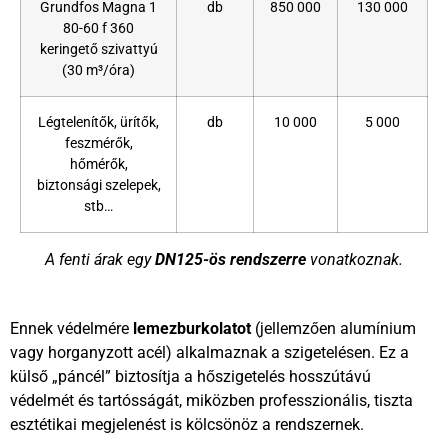
Grundfos Magna 1
db
850 000
130 000
80-60 f 360
keringető szivattyú
(30 m³/óra)
Légtelenítők, ürítők,
db
10 000
5 000
feszmérők,
hőmérők,
biztonsági szelepek,
stb…
A fenti árak egy
DN125-ös rendszerre
vonatkoznak.
Ennek védelmére
lemezburkolatot
(jellemzően alumínium
vagy horganyzott acél) alkalmaznak a szigetelésen. Ez a
külső „páncél” biztosítja a hőszigetelés hosszútávú
védelmét és tartósságát, miközben professzionális, tiszta
esztétikai megjelenést is kölcsönöz a rendszernek.