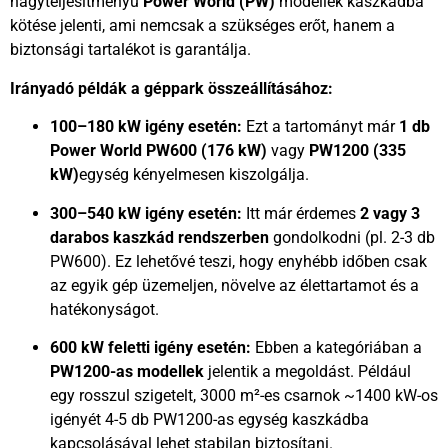
nagyteljesítményű
Power World (PW)
modellek kaszkádba
kötése jelenti, ami nemcsak a szükséges erőt, hanem a
biztonsági tartalékot is garantálja.
Irányadó példák a géppark összeállításához:
100–180 kW igény esetén:
Ezt a tartományt már
1 db
Power World PW600 (176 kW)
vagy
PW1200 (335
kW)
egység kényelmesen kiszolgálja.
300–540 kW igény esetén:
Itt már érdemes
2 vagy 3
darabos kaszkád rendszerben
gondolkodni (pl. 2-3 db
PW600). Ez lehetővé teszi, hogy enyhébb időben csak
az egyik gép üzemeljen, növelve az élettartamot és a
hatékonyságot.
600 kW feletti igény esetén:
Ebben a kategóriában a
PW1200-as modellek
jelentik a megoldást. Például
egy rosszul szigetelt, 3000 m²-es csarnok ~1400 kW-os
igényét 4-5 db PW1200-as egység kaszkádba
kapcsolásával lehet stabilan biztosítani.