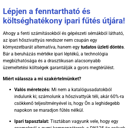
Lépjen a fenntartható és
költséghatékony ipari fűtés útjára!
Ahogy a fenti számításokból és gépészeti sémákból látható,
az ipari hőszivattyús rendszer nem csupán egy
környezetbarát alternatíva, hanem egy
tudatos üzleti döntés
.
Bár a beruházás mértéke ipari léptékű, a technológia
megbízhatósága és a drasztikusan alacsonyabb
üzemeltetési költségek garantálják a gyors megtérülést.
Miért válassza a mi szakértelmünket?
Valós méretezés:
Mi nem a katalógusadatokból
indulunk ki; számolunk a hőszivattyúk téli, akár 60%-ra
csökkenő teljesítményével is, hogy Ön a leghidegebb
napokon se maradjon fűtés nélkül.
Ipari tapasztalat:
Tisztában vagyunk vele, hogy egy