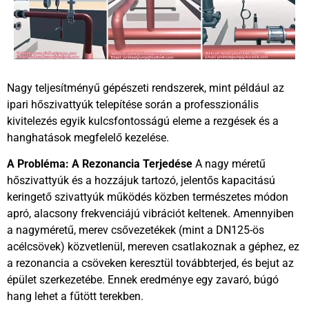
Nagy teljesítményű gépészeti rendszerek, mint például az
ipari hőszivattyúk telepítése során a professzionális
kivitelezés egyik kulcsfontosságú eleme a rezgések és a
hanghatások megfelelő kezelése.
A Probléma: A Rezonancia Terjedése
A nagy méretű
hőszivattyúk és a hozzájuk tartozó, jelentős kapacitású
keringető szivattyúk működés közben természetes módon
apró, alacsony frekvenciájú vibrációt keltenek. Amennyiben
a nagyméretű, merev csővezetékek (mint a DN125-ös
acélcsövek) közvetlenül, mereven csatlakoznak a géphez, ez
a rezonancia a csöveken keresztül továbbterjed, és bejut az
épület szerkezetébe. Ennek eredménye egy zavaró, búgó
hang lehet a fűtött terekben.