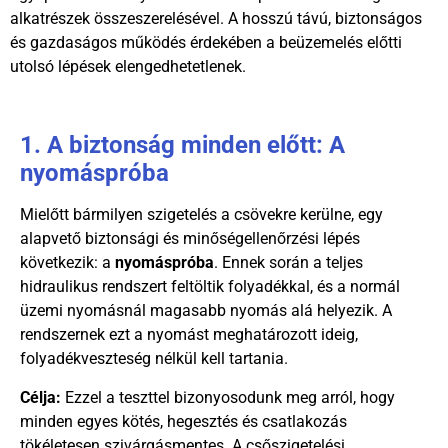
alkatrészek összeszerelésével. A hosszú távú, biztonságos
és gazdaságos működés érdekében a beüzemelés előtti
utolsó lépések elengedhetetlenek.
1. A biztonság minden előtt: A
nyomáspróba
Mielőtt bármilyen szigetelés a csövekre kerülne, egy
alapvető biztonsági és minőségellenőrzési lépés
következik: a
nyomáspróba
. Ennek során a teljes
hidraulikus rendszert feltöltik folyadékkal, és a normál
üzemi nyomásnál magasabb nyomás alá helyezik. A
rendszernek ezt a nyomást meghatározott ideig,
folyadékveszteség nélkül kell tartania.
Célja:
Ezzel a teszttel bizonyosodunk meg arról, hogy
minden egyes kötés, hegesztés és csatlakozás
tökéletesen szivárgásmentes. A csőszigetelési