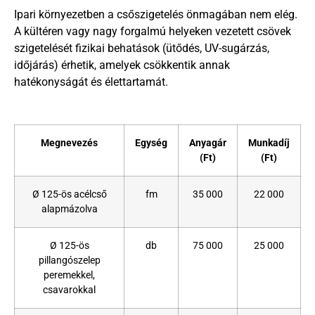
Ipari környezetben a csőszigetelés önmagában nem elég.
A kültéren vagy nagy forgalmú helyeken vezetett csövek
szigetelését fizikai behatások (ütődés, UV-sugárzás,
időjárás) érhetik, amelyek csökkentik annak
hatékonyságát és élettartamát.
Megnevezés
Egység
Anyagár
Munkadíj
(Ft)
(Ft)
Ø 125-ös acélcső
fm
35 000
22 000
alapmázolva
Ø 125-ös
db
75 000
25 000
pillangószelep
peremekkel,
csavarokkal