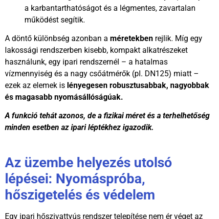
a karbantarthatóságot és a légmentes, zavartalan
működést segítik.
A döntő különbség azonban a
méretekben
rejlik. Míg egy
lakossági rendszerben kisebb, kompakt alkatrészeket
használunk, egy ipari rendszernél – a hatalmas
vízmennyiség és a nagy csőátmérők (pl. DN125) miatt –
ezek az elemek is
lényegesen robusztusabbak, nagyobbak
és magasabb nyomásállóságúak.
A funkció tehát azonos, de a fizikai méret és a terhelhetőség
minden esetben az ipari léptékhez igazodik.
Az üzembe helyezés utolsó
lépései: Nyomáspróba,
hőszigetelés és védelem
Egy ipari hőszivattyús rendszer telepítése nem ér véget az