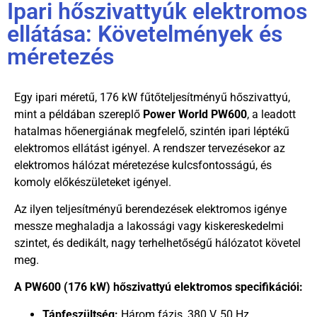
Ipari hőszivattyúk elektromos
ellátása: Követelmények és
méretezés
Egy ipari méretű, 176 kW fűtőteljesítményű hőszivattyú,
mint a példában szereplő
Power World PW600
, a leadott
hatalmas hőenergiának megfelelő, szintén ipari léptékű
elektromos ellátást igényel. A rendszer tervezésekor az
elektromos hálózat méretezése kulcsfontosságú, és
komoly előkészületeket igényel.
Az ilyen teljesítményű berendezések elektromos igénye
messze meghaladja a lakossági vagy kiskereskedelmi
szintet, és dedikált, nagy terhelhetőségű hálózatot követel
meg.
A PW600 (176 kW) hőszivattyú elektromos specifikációi:
Tápfeszültség:
Három fázis, 380 V, 50 Hz