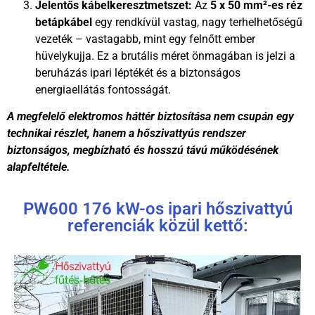
Jelentős kábelkeresztmetszet:
Az
5 x 50 mm²-es réz
betápkábel
egy rendkívül vastag, nagy terhelhetőségű
vezeték – vastagabb, mint egy felnőtt ember
hüvelykujja. Ez a brutális méret önmagában is jelzi a
beruházás ipari léptékét és a biztonságos
energiaellátás fontosságát.
A megfelelő elektromos háttér biztosítása nem csupán egy
technikai részlet, hanem a hőszivattyús rendszer
biztonságos, megbízható és hosszú távú működésének
alapfeltétele.
PW600 176 kW-os ipari hőszivattyú
referenciák közül kettő: