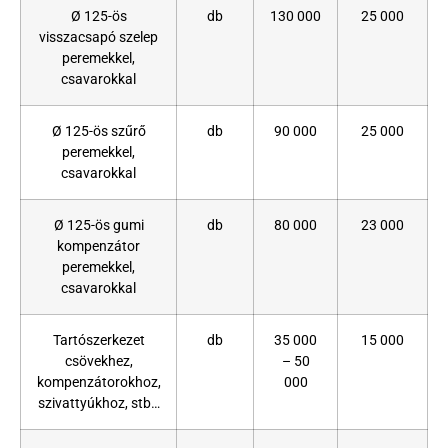
Ø 125-ös
db
130 000
25 000
visszacsapó szelep
peremekkel,
csavarokkal
Ø 125-ös szűrő
db
90 000
25 000
peremekkel,
csavarokkal
Ø 125-ös gumi
db
80 000
23 000
kompenzátor
peremekkel,
csavarokkal
Tartószerkezet
db
35 000
15 000
csövekhez,
– 50
kompenzátorokhoz,
000
szivattyúkhoz, stb…