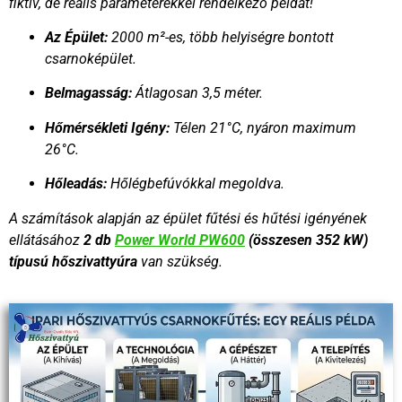
fiktív, de reális paraméterekkel rendelkező példát!
Az Épület:
2000 m²-es, több helyiségre bontott
csarnoképület.
Belmagasság:
Átlagosan 3,5 méter.
Hőmérsékleti Igény:
Télen 21°C, nyáron maximum
26°C.
Hőleadás:
Hőlégbefúvókkal megoldva.
A számítások alapján az épület fűtési és hűtési igényének
ellátásához
2 db
Power World PW600
(összesen 352 kW)
típusú hőszivattyúra
van szükség.