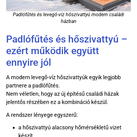
Padlófűtés és levegő-víz hőszivattyú modern családi
házban
Padlófűtés és hőszivattyú –
ezért működik együtt
ennyire jól
A modern levegő-víz hőszivattyúk egyik legjobb
partnere a padlófűtés.
Nem véletlen, hogy az új építésű családi házak
jelentős részében ez a kombináció készül.
A rendszer lényege egyszerű:
a hőszivattyú alacsony hőmérsékletű vizet
készít,