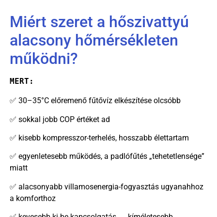
Miért szeret a hőszivattyú
alacsony hőmérsékleten
működni?
MERT:
✅ 30–35°C előremenő fűtővíz elkészítése olcsóbb
✅ sokkal jobb COP értéket ad
✅ kisebb kompresszor-terhelés, hosszabb élettartam
✅ egyenletesebb működés, a padlófűtés „tehetetlensége”
miatt
✅ alacsonyabb villamosenergia-fogyasztás ugyanahhoz
a komforthoz
✅ kevesebb ki-be kapcsolgatás → kíméletesebb,