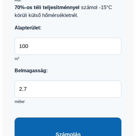
70%-os téli teljesítménnyel
számol -15°C
körüli külső hőmérsékletnél.
Alapterület:
m²
Belmagasság:
méter
Számolás