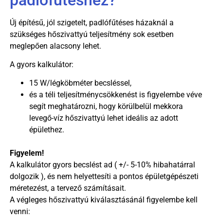
Új építésű, jól szigetelt, padlófűtéses házaknál a
szükséges hőszivattyú teljesítmény sok esetben
meglepően alacsony lehet.
A gyors kalkulátor:
15 W/légköbméter becsléssel,
és a téli teljesítménycsökkenést is figyelembe véve
segít meghatározni, hogy körülbelül mekkora
levegő-víz hőszivattyú lehet ideális az adott
épülethez.
Figyelem!
A kalkulátor gyors becslést ad ( +/- 5-10% hibahatárral
dolgozik ), és nem helyettesíti a pontos épületgépészeti
méretezést, a tervező számításait.
A végleges hőszivattyú kiválasztásánál figyelembe kell
venni: