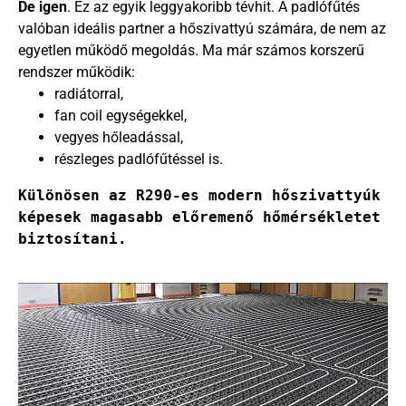
De igen
. Ez az egyik leggyakoribb tévhit. A padlófűtés
valóban ideális partner a hőszivattyú számára, de nem az
egyetlen működő megoldás. Ma már számos korszerű
rendszer működik:
radiátorral,
fan coil egységekkel,
vegyes hőleadással,
részleges padlófűtéssel is.
Különösen az R290-es modern hőszivattyúk 
képesek magasabb előremenő hőmérsékletet 
biztosítani.