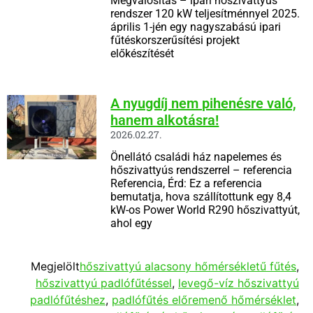
Megvalósítás – ipari hőszivattyús
rendszer 120 kW teljesítménnyel 2025.
április 1-jén egy nagyszabású ipari
fűtéskorszerűsítési projekt
előkészítését
A nyugdíj nem pihenésre való,
hanem alkotásra!
2026.02.27.
Önellátó családi ház napelemes és
hőszivattyús rendszerrel – referencia
Referencia, Érd: Ez a referencia
bemutatja, hova szállítottunk egy 8,4
kW-os Power World R290 hőszivattyút,
ahol egy
Megjelölt
hőszivattyú alacsony hőmérsékletű fűtés
,
hőszivattyú padlófűtéssel
,
levegő-víz hőszivattyú
padlófűtéshez
,
padlófűtés előremenő hőmérséklet
,