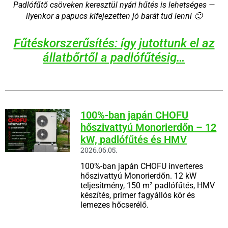
Padlófűtő csöveken keresztül nyári hűtés is lehetséges —
ilyenkor a papucs kifejezetten jó barát tud lenni 🙂
Fűtéskorszerűsítés: így jutottunk el az
állatbőrtől a padlófűtésig…
100%-ban japán CHOFU
hőszivattyú Monorierdőn – 12
kW, padlófűtés és HMV
2026.06.05.
100%-ban japán CHOFU inverteres
hőszivattyú Monorierdőn. 12 kW
teljesítmény, 150 m² padlófűtés, HMV
készítés, primer fagyállós kör és
lemezes hőcserélő.