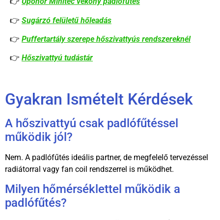
👉
Uponor Minitec vékony padlófűtés
👉
Sugárzó felületű hőleadás
👉
Puffertartály szerepe hőszivattyús rendszereknél
👉
Hőszivattyú tudástár
Gyakran Ismételt Kérdések
A hőszivattyú csak padlófűtéssel
működik jól?
Nem. A padlófűtés ideális partner, de megfelelő tervezéssel
radiátorral vagy fan coil rendszerrel is működhet.
Milyen hőmérséklettel működik a
padlófűtés?