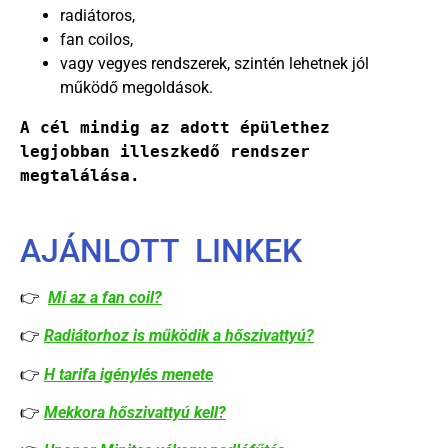
radiátoros,
fan coilos,
vagy vegyes rendszerek, szintén lehetnek jól
működő megoldások.
A cél mindig az adott épülethez 
legjobban illeszkedő rendszer 
megtalálása.
AJÁNLOTT LINKEK
👉
Mi az a fan coil?
👉
Radiátorhoz is működik a hőszivattyú?
👉
H tarifa igénylés menete
👉
Mekkora hőszivattyú kell?