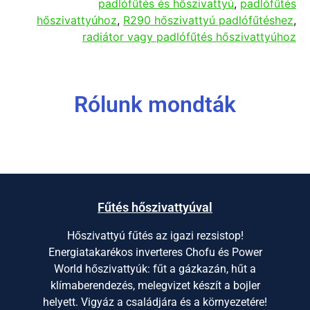
padlófűtés és hőszivattyú
,
padlófűtés
hőszivattyúhoz
,
R290 hőszivattyú padlófűtéshez
,
radiátor vagy padlófűtés hőszivattyúhoz
Rólunk mondták
Fűtés hőszivattyúval
Hőszivattyú fűtés az igazi rezsistop!
Energiatakarékos inverteres Chofu és Power
World hőszivattyúk: fűt a gázkazán, hűt a
klímaberendezés, melegvizet készít a bojler
helyett. Vigyáz a családjára és a környezetére!