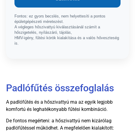
Fontos: ez gyors becslés, nem helyettesíti a pontos
épületgépészeti méretezést.
A végleges hőszivattyú kiválasztásánál számít a
hőszigetelés, nyílászáró, tájolás,
HMV-igény, fűtési körök kialakítása és a valós hőveszteség
is.
Padlófűtés összefoglalás
A padlófűtés és a hőszivattyú ma az egyik legjobb
komfortú és leghatékonyabb fűtési kombináció.
De fontos megérteni: a hőszivattyú nem kizárólag
padlófűtéssel működhet. A megfelelően kialakított: