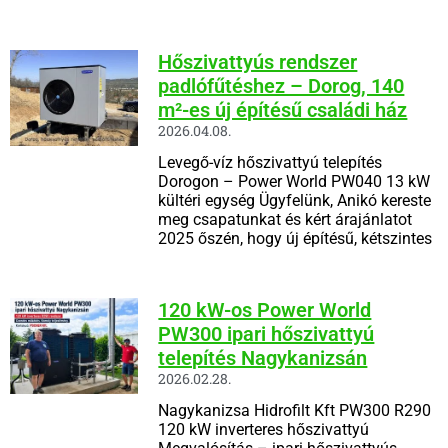
Hőszivattyús rendszer
padlófűtéshez – Dorog, 140
m²-es új építésű családi ház
2026.04.08.
Levegő-víz hőszivattyú telepítés
Dorogon – Power World PW040 13 kW
kültéri egység Ügyfelünk, Anikó kereste
meg csapatunkat és kért árajánlatot
2025 őszén, hogy új építésű, kétszintes
120 kW-os Power World
PW300 ipari hőszivattyú
telepítés Nagykanizsán
2026.02.28.
Nagykanizsa Hidrofilt Kft PW300 R290
120 kW inverteres hőszivattyú