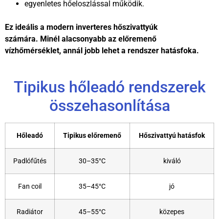
egyenletes hőeloszlással működik.
Ez ideális a modern inverteres hőszivattyúk
számára. Minél alacsonyabb az előremenő
vízhőmérséklet, annál jobb lehet a rendszer hatásfoka.
Tipikus hőleadó rendszerek
összehasonlítása
Hőleadó
Tipikus előremenő
Hőszivattyú hatásfok
Padlófűtés
30–35°C
kiváló
Fan coil
35–45°C
jó
Radiátor
45–55°C
közepes