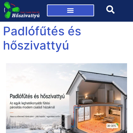
Mi az a hőszivattyú?
Padlófűtés és
hőszivattyú