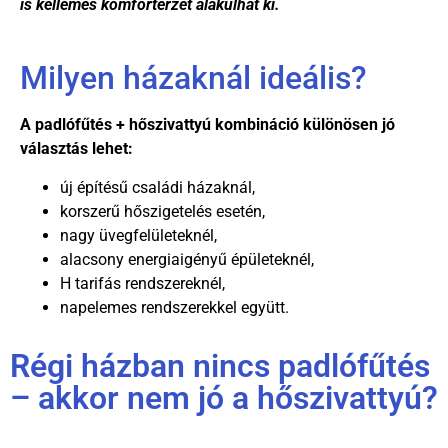
is kellemes komfortérzet alakulhat ki.
Milyen házaknál ideális?
A padlófűtés + hőszivattyú kombináció különösen jó
választás lehet:
új építésű családi házaknál,
korszerű hőszigetelés esetén,
nagy üvegfelületeknél,
alacsony energiaigényű épületeknél,
H tarifás rendszereknél,
napelemes rendszerekkel együtt.
Régi házban nincs padlófűtés
– akkor nem jó a hőszivattyú?