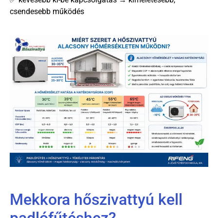
csendesebb működés
Mekkora hőszivattyú kell
padlófűtéshez?