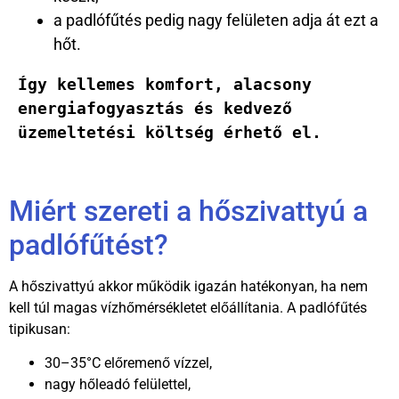
a padlófűtés pedig nagy felületen adja át ezt a
hőt.
Így kellemes komfort, alacsony 
energiafogyasztás és kedvező 
üzemeltetési költség érhető el.
Miért szereti a hőszivattyú a
padlófűtést?
A hőszivattyú akkor működik igazán hatékonyan, ha nem
kell túl magas vízhőmérsékletet előállítania. A padlófűtés
tipikusan:
30–35°C előremenő vízzel,
nagy hőleadó felülettel,