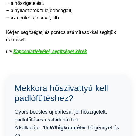
– a hőszigetelést,
– a nyílászárók tulajdonságait,
– az épület tájolását, stb…
Kérjen segítséget, és pontos számításokkal segítjük
döntését.
👉
Kapcsolatfelvétel, segítséget kérek
Mekkora hőszivattyú kell
padlófűtéshez?
Gyors becslés új építésű, jól hőszigetelt,
padlófűtéses családi házhoz.
A kalkulátor
15 W/légköbméter
hőigénnyel és
kb.