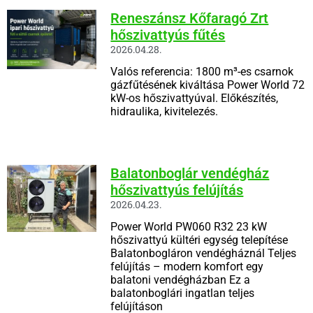
Reneszánsz Kőfaragó Zrt
hőszivattyús fűtés
2026.04.28.
Valós referencia: 1800 m³-es csarnok
gázfűtésének kiváltása Power World 72
kW-os hőszivattyúval. Előkészítés,
hidraulika, kivitelezés.
Balatonboglár vendégház
hőszivattyús felújítás
2026.04.23.
Power World PW060 R32 23 kW
hőszivattyú kültéri egység telepítése
Balatonbogláron vendégháznál Teljes
felújítás – modern komfort egy
balatoni vendégházban Ez a
balatonboglári ingatlan teljes
felújításon