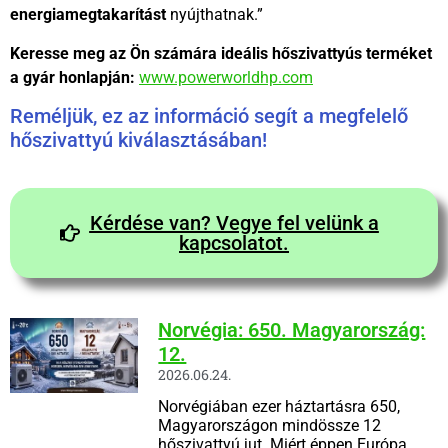
energiamegtakarítást
nyújthatnak.”
Keresse meg az Ön számára ideális hőszivattyús terméket
a gyár honlapján:
www.powerworldhp.com
Reméljük, ez az információ segít a megfelelő
hőszivattyú kiválasztásában!
Kérdése van? Vegye fel velünk a
kapcsolatot.
Norvégia: 650. Magyarország:
12.
2026.06.24.
Norvégiában ezer háztartásra 650,
Magyarországon mindössze 12
hőszivattyú jut. Miért éppen Európa