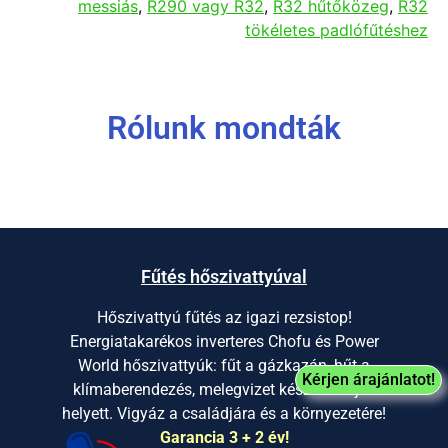
messiás
,
R290 vagy R32
,
R32 hűtőközeg
,
R32
tökéletes padlófűtéshez
Rólunk mondták
Fűtés hőszivattyúval
Hőszivattyú fűtés az igazi rezsistop!
Energiatakarékos inverteres Chofu és Power
World hőszivattyúk: fűt a gázkazán, hűt a
Kérjen árajánlatot!
klímaberendezés, melegvizet készít a bojler
helyett. Vigyáz a családjára és a környezetére!
Garancia 3 + 2 év!