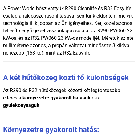
A Power World hőszivattyúk R290 Cleanlife és R32 Easylife
családjának összehasonlításával segítünk eldönteni, melyik
technológia illik jobban az Ön igényeihez. Két, közel azonos
teljesítményű gépet veszünk górcső alá: az R290 PW060 22
kW-os, és az R32 PW060 23 kW-os modelljét. Méretük szinte
milliméterre azonos, a propán változat mindössze 3 kilóval
nehezebb (168 kg), mint az R32 Easylife.
A két hűtőközeg közti fő különbségek
Az R290 és R32 hűtőközegek közötti két legfontosabb
eltérés a
környezetre gyakorolt hatásuk
és a
gyúlékonyságuk
.
Környezetre gyakorolt hatás: