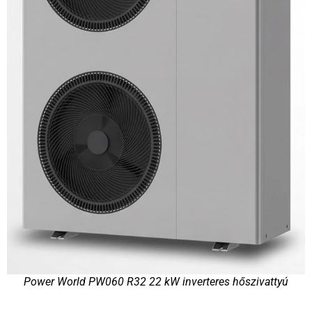
Power World PW060 R32 22 kW inverteres hőszivattyú