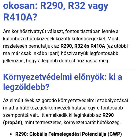
okosan: R290, R32 vagy
R410A?
Amikor hőszivattyút választ, fontos tisztában lennie a
különböző hűtőközegek közötti különbségekkel. Most
részletesen bemutatjuk az
R290, R32 és R410A
(ez utóbbi
ma már csak inkább ipari) hőszivattyúk legfontosabb
jellemzőit, hogy a legjobb döntést hozhassa meg.
Környezetvédelmi előnyök: ki a
legzöldebb?
Az elmúlt évek szigorodó környezetvédelmi szabályozásai
miatt a hűtőközegek környezeti hatása egyre fontosabb
szemponttá vált. Itt emelkedik ki leginkább az
R290
(propán)
, mint természetes, környezetbarát hűtőközeg.
R290:
Globális Felmelegedési Potenciálja (GWP)