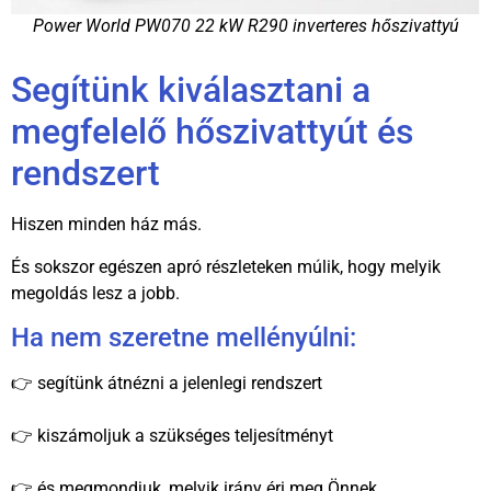
Power World PW070 22 kW R290 inverteres hőszivattyú
Segítünk kiválasztani a
megfelelő hőszivattyút és
rendszert
Hiszen minden ház más.
És sokszor egészen apró részleteken múlik, hogy melyik
megoldás lesz a jobb.
Ha nem szeretne mellényúlni:
👉 segítünk átnézni a jelenlegi rendszert
👉 kiszámoljuk a szükséges teljesítményt
👉 és megmondjuk, melyik irány éri meg Önnek