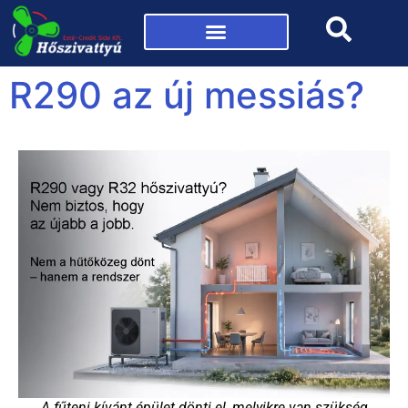
Mi az a hőszivattyú?
R290 az új messiás?
A fűteni kívánt épület dönti el, melyikre van szükség