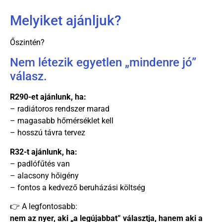
Melyiket ajánljuk?
Őszintén?
Nem létezik egyetlen „mindenre jó”
válasz.
R290-et ajánlunk, ha:
– radiátoros rendszer marad
– magasabb hőmérséklet kell
– hosszú távra tervez
R32-t ajánlunk, ha:
– padlófűtés van
– alacsony hőigény
– fontos a kedvező beruházási költség
👉 A legfontosabb:
nem az nyer, aki „a legújabbat” választja, hanem aki a