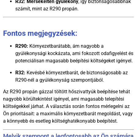
R32:
Mérsékelten gyúlékony
, így biztonságosabbnak
számít, mint az R290 propán.
Fontos megjegyzések:
R290:
Környezetbarátabb, ám nagyobb a
gyúlékonysági kockázata, ami fokozott odafigyelést és
potenciálisan magasabb beépítési költségeket igényel.
R32:
Kevésbé környezetbarát, de biztonságosabb az
R290-nél a gyúlékonyság szempontjából.
Az R290 propán gázzal töltött hőszivattyúk beépítése tehát
nagyobb körültekintést igényel, ami magasabb telepítési
költségekkel járhat. A választás során fontos mérlegelni az
Ön prioritásait: a maximális környezetbarát megoldást, vagy
a könnyebb és esetleg költséghatékonyabb beépítést.
Melyik szempont a legfontosabb az Ön számára