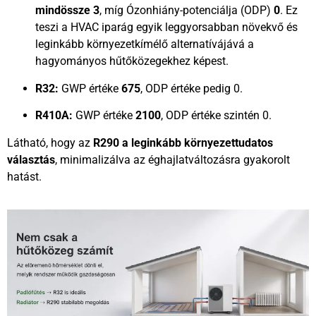
mindössze 3
, míg Ózonhiány-potenciálja (ODP)
0
. Ez
teszi a HVAC iparág egyik leggyorsabban növekvő és
leginkább környezetkímélő alternatívájává a
hagyományos hűtőközegekhez képest.
R32:
GWP értéke
675
, ODP értéke pedig 0.
R410A:
GWP értéke
2100
, ODP értéke szintén 0.
Látható, hogy az
R290 a leginkább környezettudatos
választás
, minimalizálva az éghajlatváltozásra gyakorolt
hatást.