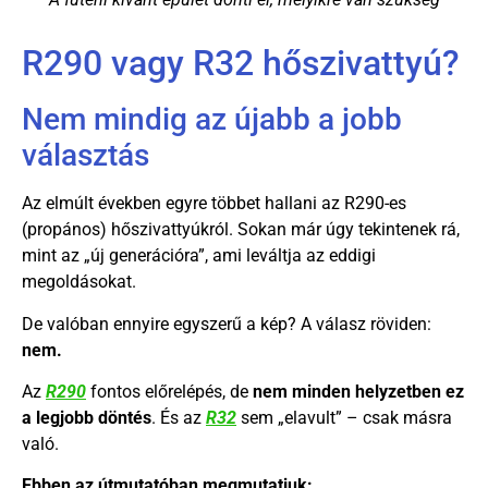
R290 vagy R32 hőszivattyú?
Nem mindig az újabb a jobb
választás
Az elmúlt években egyre többet hallani az R290-es
(propános) hőszivattyúkról. Sokan már úgy tekintenek rá,
mint az „új generációra”, ami leváltja az eddigi
megoldásokat.
De valóban ennyire egyszerű a kép? A válasz röviden:
nem.
Az
R290
fontos előrelépés, de
nem minden helyzetben ez
a legjobb döntés
. És az
R32
sem „elavult” – csak másra
való.
Ebben az útmutatóban megmutatjuk: