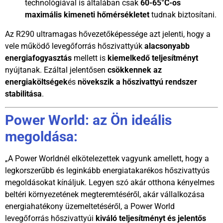
technológiával is általában csak
60-
65°C-os
maximális kimeneti hőmérsékletet
tudnak biztosítani.
Az R290 ultramagas hővezetőképessége azt jelenti, hogy a
vele működő levegőforrás hőszivattyúk
alacsonyabb
energiafogyasztás
mellett is
kiemelkedő teljesítményt
nyújtanak. Ezáltal jelentősen
csökkennek az
energiaköltségek
és
növekszik a hőszivattyú rendszer
stabilitása
.
Power World: az Ön ideális
megoldása:
„A Power Worldnél elkötelezettek vagyunk amellett, hogy a
legkorszerűbb és leginkább energiatakarékos hőszivattyús
megoldásokat kínáljuk. Legyen szó akár otthona kényelmes
beltéri környezetének megteremtéséről, akár vállalkozása
energiahatékony üzemeltetéséről, a Power World
levegőforrás hőszivattyúi
kiváló teljesítményt és jelentős