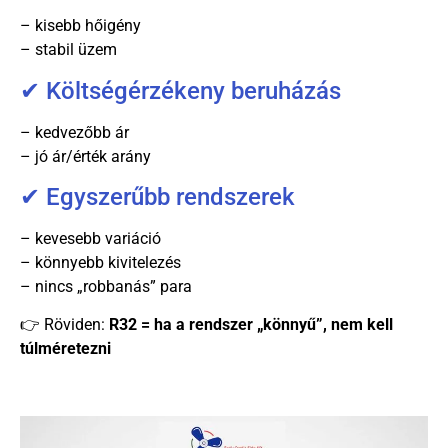
– kisebb hőigény
– stabil üzem
✔ Költségérzékeny beruházás
– kedvezőbb ár
– jó ár/érték arány
✔ Egyszerűbb rendszerek
– kevesebb variáció
– könnyebb kivitelezés
– nincs „robbanás” para
👉 Röviden:
R32 = ha a rendszer „könnyű”, nem kell
túlméretezni