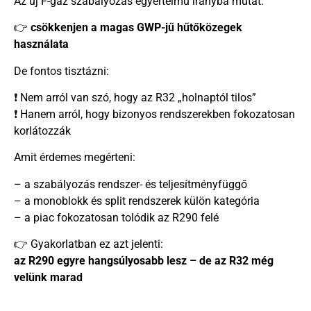
Az új F-gáz szabályozás egyértelmű irányba mutat:
👉
csökkenjen a magas GWP-jű hűtőközegek
használata
De fontos tisztázni:
❗ Nem arról van szó, hogy az R32 „holnaptól tilos”
❗ Hanem arról, hogy bizonyos rendszerekben fokozatosan
korlátozzák
Amit érdemes megérteni:
– a szabályozás rendszer- és teljesítményfüggő
– a monoblokk és split rendszerek külön kategória
– a piac fokozatosan tolódik az R290 felé
👉 Gyakorlatban ez azt jelenti:
az R290 egyre hangsúlyosabb lesz – de az R32 még
velünk marad