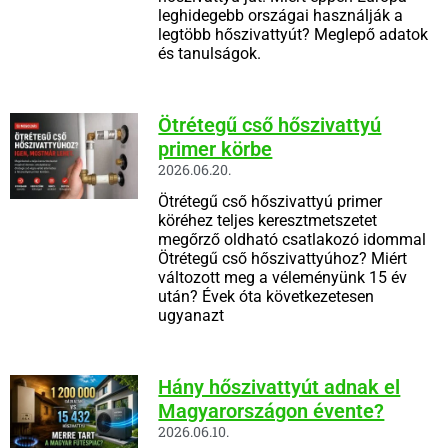
leghidegebb országai használják a
legtöbb hőszivattyút? Meglepő adatok
és tanulságok.
Ötrétegű cső hőszivattyú
primer körbe
2026.06.20.
Ötrétegű cső hőszivattyú primer
köréhez teljes keresztmetszetet
megőrző oldható csatlakozó idommal
Ötrétegű cső hőszivattyúhoz? Miért
változott meg a véleményünk 15 év
után? Évek óta következetesen
ugyanazt
Hány hőszivattyút adnak el
Magyarországon évente?
2026.06.10.