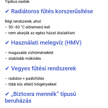
Tipikus esetek:
✔ Radiátoros fűtés korszerűsítése
Régi rendszerek, ahol:
– 50–60 °C előremenő kell
– nem akarják az egész házat átalakítani
✔ Használati melegvíz (HMV)
– magasabb vízhőmérséklet
– stabilabb működés
✔ Vegyes fűtési rendszerek
– radiátor + padlófűtés
– több kör, eltérő hőigényekkel
✔ „Biztosra mennék” típusú
beruházás