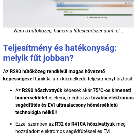
Nem a hűtőközeg, hanem a fűtésrendszer dönti el...
Teljesítmény és hatékonyság:
melyik fűt jobban?
Az
R290 hűtőközeg rendkívül magas hővezető
képességével
tűnik ki, ami kiemelkedő teljesítményt biztosít.
Az
R290 hőszivattyúk
képesek akár
75°C-os kimeneti
hőmérsékletet
is elérni, méghozzá
további elektromos
segédfűtés és EVI ultraalacsony hőmérsékletű
technológia nélkül
!
Ezzel szemben az
R32 és R410A hőszivattyúk
még
hozzáadott elektromos segédfűtéssel és EVI