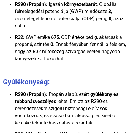
R290 (Propán):
Igazán
környezetbarát
. Globális
felmelegedési potenciálja (GWP) mindössze
3
,
ózonréteget lebontó potenciálja (ODP) pedig
0
, azaz
nulla!
R32:
GWP értéke
675
, ODP értéke pedig, akárcsak a
propáné, szintén
0
. Ennek fényében fennáll a félelem,
hogy az R32 hűtőközeg szivárgás esetén nagyobb
környezeti kárt okozhat.
Gyúlékonyság:
R290 (Propán):
Propán alapú, ezért
gyúlékony és
robbanásveszélyes
lehet. Emiatt az R290-es
berendezésekre szigorú biztonsági előírások
vonatkoznak, és elsősorban lakossági és kisebb
kereskedelmi felhasználásra szántak.