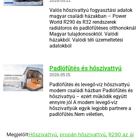
2026.05.21.
Valós hőszivattyú fogyasztási adatok
magyar családi házakban – Power
World R290 és R32 rendszerek
radiátoros és padlófűtéses otthonoknál
Magyar tulajdonosoktól. Valódi
házakból. Valódi téli üzemeltetési
adatokból
Padlófűtés és hőszivattyú
2026.05.15.
Padlófűtés és levegő-víz hőszivattyú
modern családi házban Padlófűtés és
hőszivattyú – ezért működik együtt
ennyire jól A modern levegő-víz
hőszivattyúk egyik legjobb partnere a
padlófűtés.Nem véletlen,
Megjelölt
Hőszivattyú
,
propán hőszivattyú
,
R290 az új