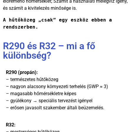
előremenő hőmérséklet; Számít a használati melegvíz igény,
és számít a kivitelezés minősége is.
A hűtőközeg „csak” egy eszköz ebben a 
rendszerben.
R290 és R32 – mi a fő
különbség?
R290 (propán):
– természetes hűtőközeg
– nagyon alacsony környezeti terhelés (GWP ≈ 3)
– magasabb hőmérsékletre képes
– gyúlékony → speciális tervezést igényel
– erősen javasolt szakember általi beüzemelés.
R32:
– mesterséges hűtőközeg