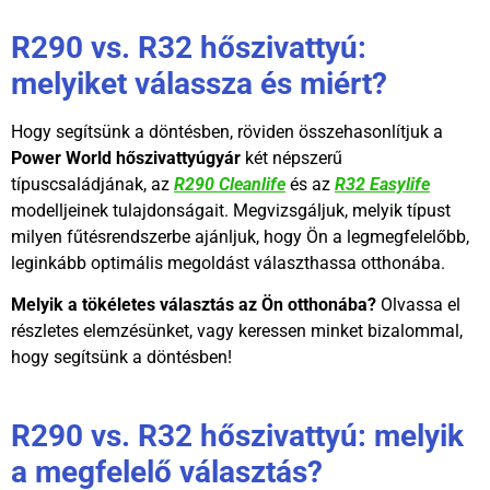
R290 vs. R32 hőszivattyú:
melyiket válassza és miért?
Hogy segítsünk a döntésben, röviden összehasonlítjuk a
Power World hőszivattyúgyár
két népszerű
típuscsaládjának, az
R290 Cleanlife
és az
R32 Easylife
modelljeinek tulajdonságait. Megvizsgáljuk, melyik típust
milyen fűtésrendszerbe ajánljuk, hogy Ön a legmegfelelőbb,
leginkább optimális megoldást választhassa otthonába.
Melyik a tökéletes választás az Ön otthonába?
Olvassa el
részletes elemzésünket, vagy keressen minket bizalommal,
hogy segítsünk a döntésben!
R290 vs. R32 hőszivattyú: melyik
a megfelelő választás?