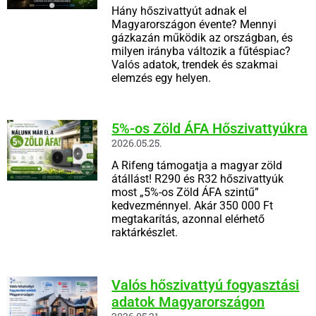
Hány hőszivattyút adnak el
Magyarországon évente? Mennyi
gázkazán működik az országban, és
milyen irányba változik a fűtéspiac?
Valós adatok, trendek és szakmai
elemzés egy helyen.
5%-os Zöld ÁFA Hőszivattyúkra
2026.05.25.
A Rifeng támogatja a magyar zöld
átállást! R290 és R32 hőszivattyúk
most „5%-os Zöld ÁFA szintű”
kedvezménnyel. Akár 350 000 Ft
megtakarítás, azonnal elérhető
raktárkészlet.
Valós hőszivattyú fogyasztási
adatok Magyarországon