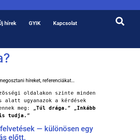
Új hírek
GYIK
Kapcsolat
a?
megosztani híreket, referenciákat…
zösségi oldalakon szinte minden 
s alatt ugyanazok a kérdések 
ennek meg: „
Túl drága.
” „
Inkább 
is tudja.
”
 felvetések — különösen egy
s előtt.