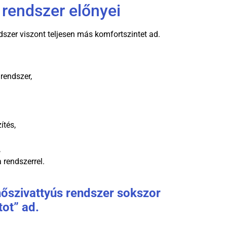
 rendszer előnyei
dszer viszont teljesen más komfortszintet ad.
 rendszer,
ítés,
,
 rendszerrel.
hőszivattyús rendszer sokszor
tot” ad.