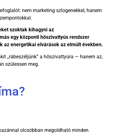
szefoglalót: nem marketing szlogenekkel, hanem
szempontokkal.
ket szoktak kihagyni az
más egy központi hőszivattyús rendszer
k az energetikai elvárások az elmúlt években.
it „rábeszéljünk” a hőszivattyúra — hanem az,
ján szülessen meg.
líma?
gázkazánnal olcsóbban megoldható minden.