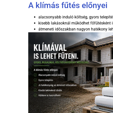
A klímás fűtés előnyei
alacsonyabb induló költség, gyors telepíté
kisebb lakásoknál működhet főfűtésként i
átmeneti időszakban nagyon hatékony leh