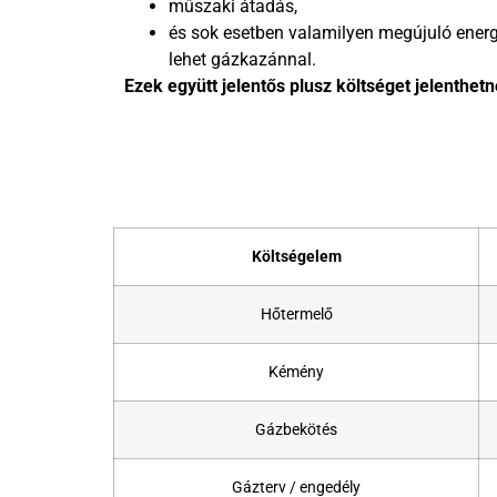
műszaki átadás,
és sok esetben valamilyen megújuló energ
lehet gázkazánnal.
Ezek együtt jelentős plusz költséget jelenthetn
Költségelem
Hőtermelő
Kémény
Gázbekötés
Gázterv / engedély