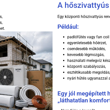
A hőszivattyús
s,
Egy központi hőszivattyús ren
s,
Például:
et.
padlófűtés vagy fan coil
egyenletesebb hőérzet,
csendesebb működés,
kevesebb légmozgás,
használati melegvíz kész
központi szabályozás,
esztétikusabb megoldás
nyári hűtés ugyanazzal a
Egy jól megépített 
„láthatatlan komfor