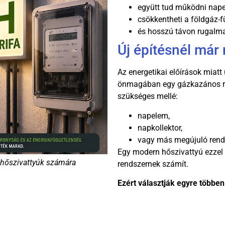
együtt tud működni nap
csökkentheti a földgáz-
és hosszú távon rugalma
Új építésnél már
Az energetikai előírások miat
önmagában egy gázkazános re
szükséges mellé:
napelem,
napkollektor,
vagy más megújuló rend
Egy modern hőszivattyú ezze
a hőszivattyúk számára
rendszernek számít.
Ezért választják egyre többen 