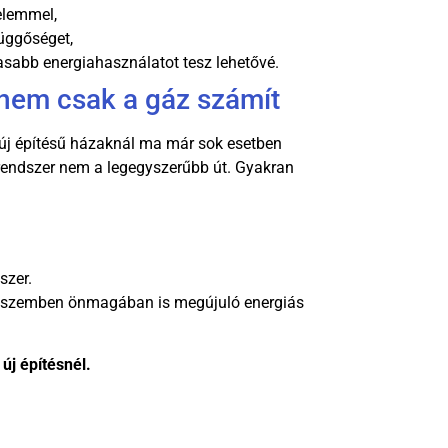
elemmel,
függőséget,
sabb energiahasználatot tesz lehetővé.
 nem csak a gáz számít
t új építésű házaknál ma már sok esetben
ndszer nem a legegyszerűbb út. Gyakran
szer.
l szemben önmagában is megújuló energiás
új építésnél.