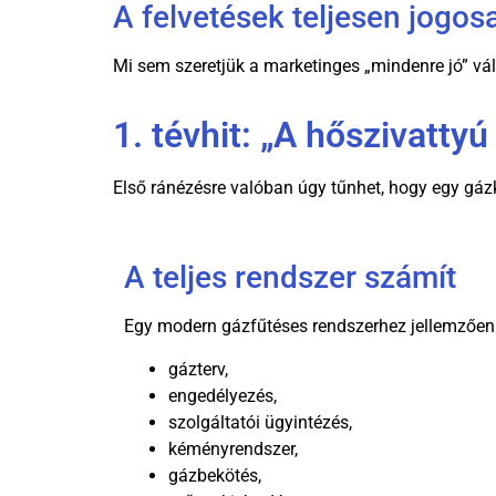
A felvetések teljesen jogos
Mi sem szeretjük a marketinges „mindenre jó” vál
1. tévhit: „A hőszivatty
Első ránézésre valóban úgy tűnhet, hogy egy gáz
A teljes rendszer számít
Egy modern gázfűtéses rendszerhez jellemzően
gázterv,
engedélyezés,
szolgáltatói ügyintézés,
kéményrendszer,
gázbekötés,