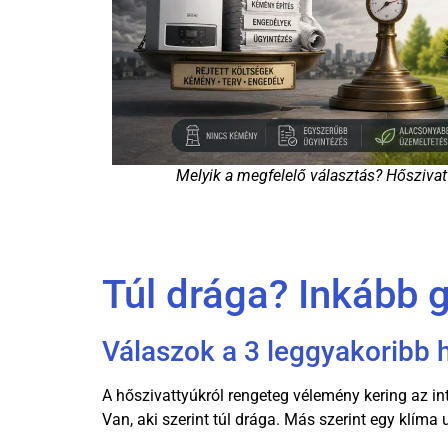
Melyik a megfelelő választás? Hőszivat
Túl drága? Inkább 
Válaszok a 3 leggyakoribb h
A hőszivattyúkról rengeteg vélemény kering az in
Van, aki szerint túl drága. Más szerint egy klí