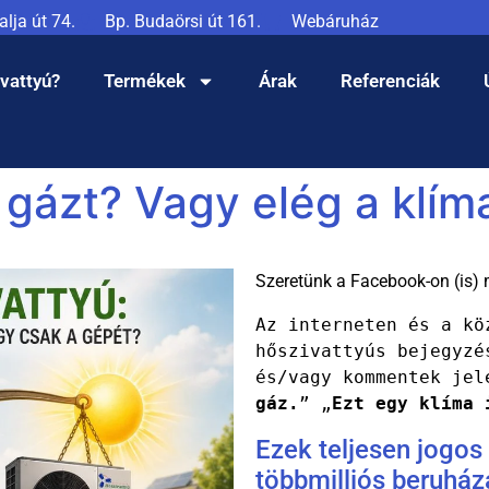
lja út 74.
Bp. Budaörsi út 161.
Webáruház
ivattyú?
Termékek
Árak
Referenciák
 gázt? Vagy elég a klím
Szeretünk a Facebook-on (is) 
Az interneten és a kö
hőszivattyús bejegyzé
és/vagy kommentek jel
gáz.
” „
Ezt egy klíma 
Ezek teljesen jogos
többmilliós beruházá