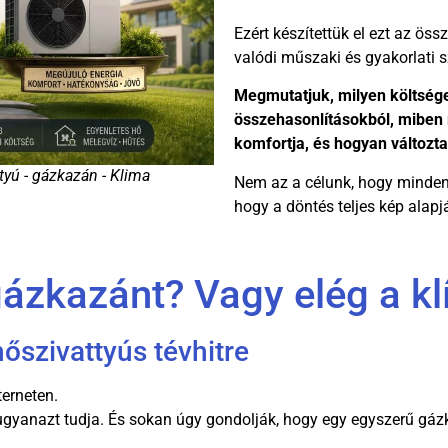
Ezért készítettük el ezt az ös
valódi műszaki és gyakorlati 
Megmutatjuk, milyen költsége
összehasonlításokból, miben 
komfortja, és hogyan változta
tyú - gázkazán - Klima
Nem az a célunk, hogy mindenk
hogy a döntés teljes kép alap
gázkazánt? Vagy elég a k
őszivattyús tévhitre
terneten.
ma ugyanazt tudja. És sokan úgy gondolják, hogy egy egyszerű 