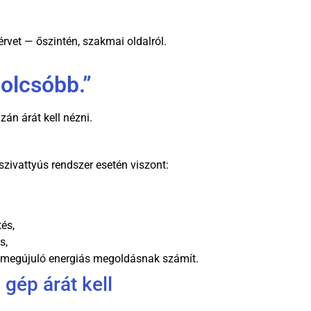
rvet — őszintén, szakmai oldalról.
 olcsóbb.”
án árát kell nézni.
ivattyús rendszer esetén viszont:
és,
s,
 megújuló energiás megoldásnak számít.
gép árát kell