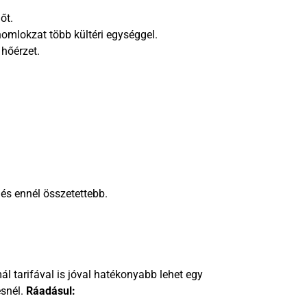
őt.
 homlokzat több kültéri egységgel.
hőérzet.
és ennél összetettebb.
l tarifával is jóval hatékonyabb lehet egy
snél.
Ráadásul: