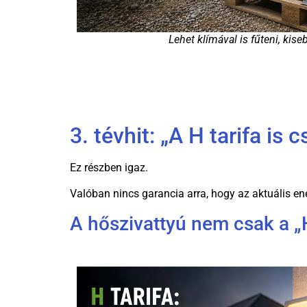
Lehet klímával is fűteni, kise
3. tévhit: „A H tarifa is 
Ez részben igaz.
Valóban nincs garancia arra, hogy az aktuális en
A hőszivattyú nem csak a „H