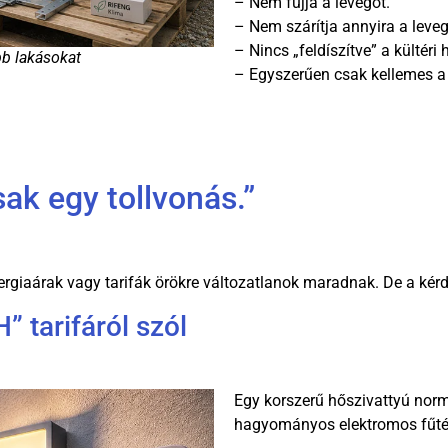
– Nem fújja a levegőt.
– Nem szárítja annyira a leveg
– Nincs „feldíszítve” a kültéri
bb lakásokat
– Egyszerűen csak kellemes a 
csak egy tollvonás.”
ergiaárak vagy tarifák örökre változatlanok maradnak. De a kérd
” tarifáról szól
Egy korszerű hőszivattyú normá
hagyományos elektromos fűté