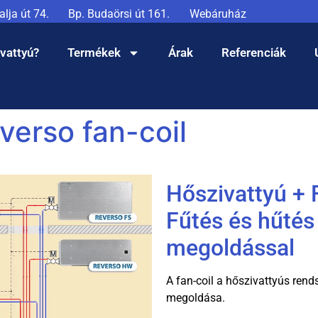
lja út 74.
Bp. Budaörsi út 161.
Webáruház
ivattyú?
Termékek
Árak
Referenciák
verso fan-coil
Hőszivattyú + 
Fűtés és hűtés
megoldással
A fan-coil a hőszivattyús ren
megoldása.