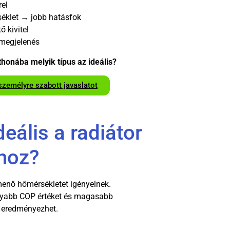
rel
éklet → jobb hatásfok
ő kivitel
megjelenés
thonába melyik típus az ideális?
személyre szabott javaslatot
eális a radiátor
hoz?
nő hőmérsékletet igényelnek.
nyabb COP értéket és magasabb
t eredményezhet.