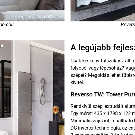
an-coil
Revers
A legújabb fejle
Csak keskeny falszakasz áll r
folyosó, vagy lépcsőház? Vagy
szépet? Megoldás lehet fűtésr
kivitel.
Reverso TW: Tower Pur
Rendkívül szép, extrudált alu
Egy méret: 435 x 1798 x 122
Minimális zajszint, a hallható
DC inverter technológia, az e