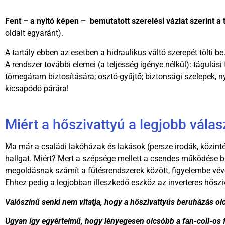
Fent – a nyitó képen –
bemutatott szerelési vázlat szerint a 
oldalt egyaránt).
A tartály ebben az esetben a hidraulikus váltó szerepét tölti b
A rendszer további elemei (a teljesség igénye nélkül): tágulási
tömegáram biztosítására; osztó-gyűjtő; biztonsági szelepek, n
kicsapódó párára!
Miért a hőszivattyú a legjobb vála
Ma már a családi lakóházak és lakások (persze irodák, közint
hallgat. Miért? Mert a szépsége mellett a csendes működése bi
megoldásnak számít a fűtésrendszerek között, figyelembe véve,
Ehhez pedig a legjobban illeszkedő eszköz az inverteres hősziva
Valószínű senki nem vitatja, hogy a hőszivattyús beruházás olcs
Ugyan így egyértelmű, hogy lényegesen olcsóbb a fan-coil-os fűt