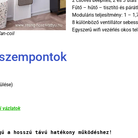
2 csöves beépítés, 2 és 3 utas
Fűtő – hűtő – tisztító és párát
Moduláris teljesítmény: 1 – 1,
8 különböző ventillátor sebe
Egyszerű wifi vezérlés okos te
an-coil
i szempontok
ülése)
i vázlatok
gú a hosszú távú hatékony működéshez!