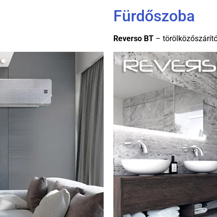
Fürdőszoba
Reverso BT
– törölközőszárít