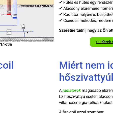
✔ Fűtés és hűtés egy rendszer
✔ Alacsony előremenő hőmérs
✔ Radiátor helyére is beépíthet
✔ Csendes működés, modern 
Szeretné tudni, hogy az Ön ot
👉 Kérek 
an-coil
coil
Miért nem id
hőszivattyú
A
radiátorok
magasabb előreme
Ez hőszivattyú esetén alacso
villamosenergia-felhasználás
A fan-coil ezzel szemben: