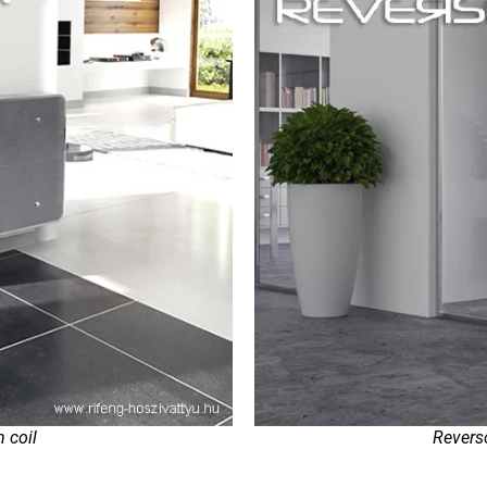
 coil
Reverso