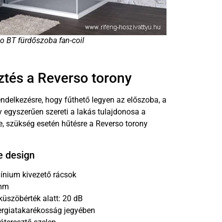
o BT fürdőszoba fan-coil
sztés a Reverso torony
endelkezésre, hogy fűthető legyen az előszoba, a
 egyszerűen szereti a lakás tulajdonosa a
e, szükség esetén hűtésre a Reverso torony
e design
mínium kivezető rácsok
 mm
 küszöbérték alatt: 20 dB
nergiatakarékosság jegyében