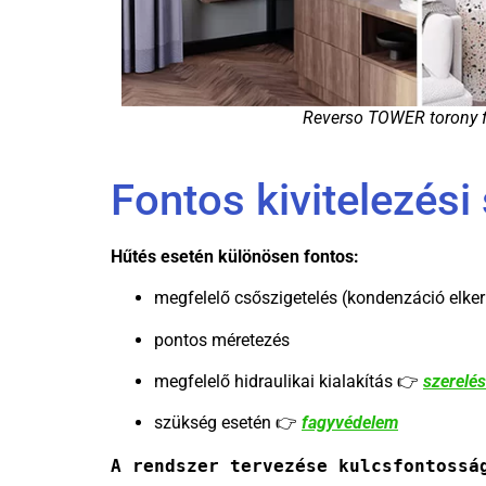
Reverso TOWER torony f
Fontos kivitelezés
Hűtés esetén különösen fontos:
megfelelő csőszigetelés (kondenzáció elker
pontos méretezés
megfelelő hidraulikai kialakítás 👉
szerelés
szükség esetén 👉
fagyvédelem
A rendszer tervezése kulcsfontossá