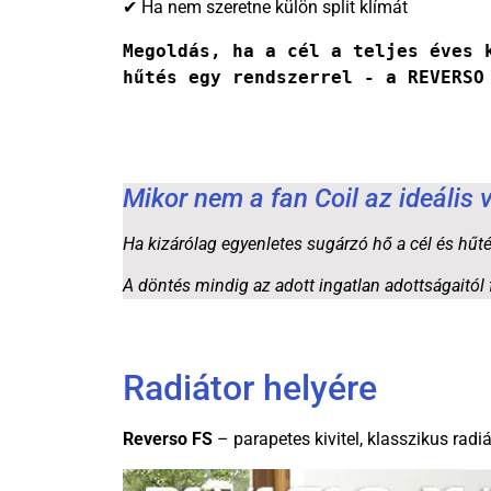
✔ Ha nem szeretne külön split klímát
Megoldás, ha a cél a teljes éves k
hűtés egy rendszerrel - a REVERSO
Mikor nem a fan Coil az ideális 
Ha kizárólag egyenletes sugárzó hő a cél és hűté
A döntés mindig az adott ingatlan adottságaitól 
Radiátor helyére
Reverso FS
– parapetes kivitel, klasszikus radi