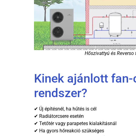
Hőszivattyú és Reverso f
Kinek ajánlott fan-
rendszer?
✔ Új építésnél, ha hűtés is cél
✔ Radiátorcsere esetén
✔ Tetőtér vagy parapetes kialakításnál
✔ Ha gyors hőreakció szükséges