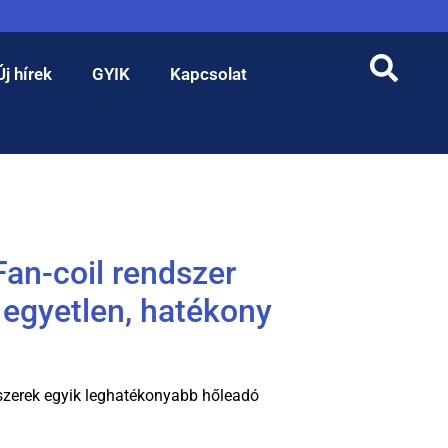
Új hírek
GYIK
Kapcsolat
Fan-coil rendszer
 egyetlen, hatékony
dszerek egyik leghatékonyabb hőleadó