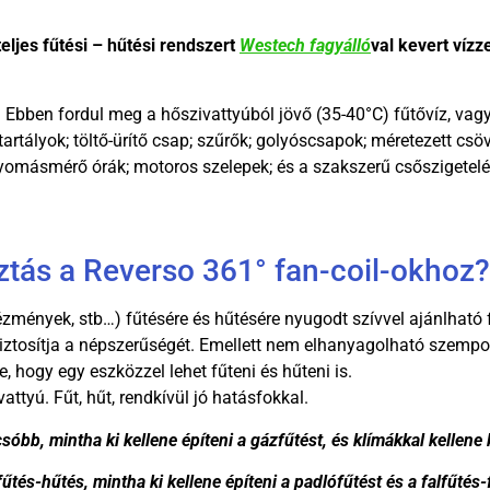
teljes fűtési – hűtési rendszert
Westech fagyálló
val kevert vízze
e. Ebben fordul meg a hőszivattyúból jövő (35-40°C) fűtővíz, vagy
 tartályok; töltő-ürítő csap; szűrők; golyóscsapok; méretezett cs
yomásmérő órák; motoros szelepek; és a szakszerű csőszigetelés
sztás a Reverso 361° fan-coil-okhoz?
ézmények, stb…) fűtésére és hűtésére nyugodt szívvel ajánlható
ztosítja a népszerűségét.
Emellett nem elhanyagolható szempon
 hogy egy eszközzel lehet fűteni és hűteni is.
ttyú. Fűt, hűt, rendkívül jó hatásfokkal.
óbb, mintha ki kellene építeni a gázfűtést, és klímákkal kellene 
és-hűtés, mintha ki kellene építeni a padlófűtést és a falfűtés-