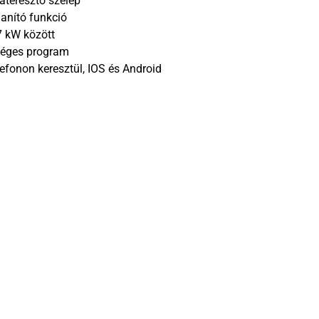
 áteresztő szelep
lanító funkció
7 kW között
sséges program
lefonon keresztül, IOS és Android