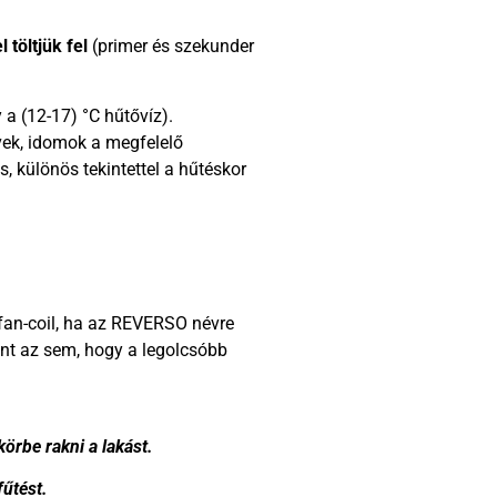
l töltjük fel
(primer és szekunder
 a (12-17) °C hűtővíz).
övek, idomok a megfelelő
, különös tekintettel a hűtéskor
 fan-coil, ha az REVERSO névre
t az sem, hogy a legolcsóbb
körbe rakni a lakást.
fűtést.