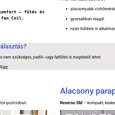
alacsonyabb vízhőmérsék
omfort – fűtés és 
 fan Coil.
gyorsabban reagál
nyári hűtésre is alkalma
választás?
s nem szükséges, padló- vagy falfűtés is megfelelő lehet.
függ.
Alacsony parap
átor pozícióban.
Reverso SM
– kompakt, kesken