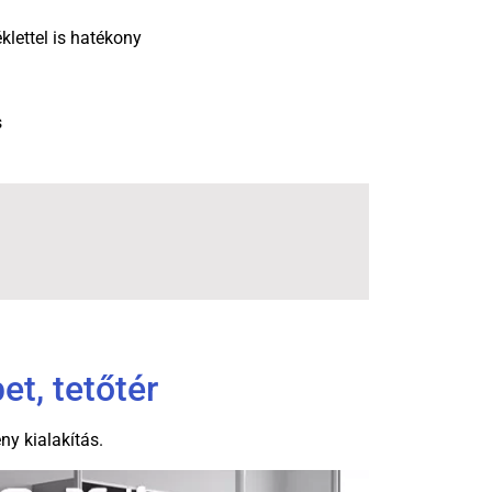
lettel is hatékony
s
et, tetőtér
y kialakítás.