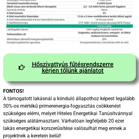
Hőszivattyús fűtésrendszerre
kérjen tőlünk ajánlatot
FONTOS!
A támogatott lakásnál a kiinduló állapothoz képest legalább
30%-os mértékű primerenergia-fogyasztás csökkenést
szükséges elérni, melyet Hiteles Energetikai Tanúsítvánnyal
szükséges alátámasztani. Várhatóan legfeljebb 20 ezer
lakás energetikai korszerűsítése valósulhat meg ennek a
projektnek a keretein belül!