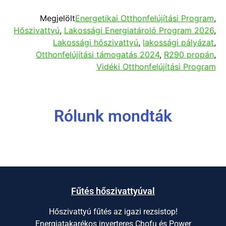
Megjelölt
Energetikai Otthonfelújítási Program
,
Hőszivattyú
,
Lakossági Energiatároló Program 2026
,
Lakossági hőszivattyú
,
lakossági pályázat
,
Otthonfelújítási támogatás 2024
,
R290 propán
,
Vidéki Otthonfelújítási Program
Rólunk mondták
Fűtés hőszivattyúval
Hőszivattyú fűtés az igazi rezsistop!
Energiatakarékos inverteres Chofu és Power