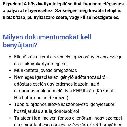
Figyelem! A hőszivattyú telepítése önállóan nem elégséges
a pályázat elnyeréséhez. Szükséges még további felújítás
kialakítása, pl. nyílászáró csere, vagy külső hőszigetelés.
Milyen dokumentumokat kell
benyújtani?
Ellenőrzésre kerül a személyi igazolvány érvényessége
és a lakcímkártya megléte
Munkáltatói jövedelemigazolás
Nemleges igazolás az igénylő adótartozásáról –
adóstárs esetén úgy érdemes igazolni az ő
elmaradásának nemlétét is a KHR-listán (Központi
Hitelinformációs Rendszer)
Több tulajdonos illetve haszonélvező igénylésekor
hozzájárulás a tulajdonos(ok)tól
Tulajdoni lap, melyen fontos ellenőrizni, hogy szerepel-
e az ingatlanbesorolás és az évszám, ezek hiányában