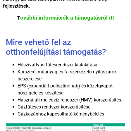
fejlesztések.
ovábbi információk a támogatásról itt
T
Mire vehető fel az
otthonfelújítási támogatás?
Hőszivattyús fűtésrendszer kialakítása
Korszerű, műanyag és fa szerkezetű nyílászárók
beszerelése.
EPS (expandált polisztirolhab) és kőzetgyapot
hőszigetelés készítése
Használati melegvíz-rendszer (HMV) korszerűsítés.
Gázfűtéses rendszer korszerűsítése.
Gázkazánhoz kapcsolható kéménybélelés