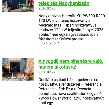
telepítés Nagykanizsán
2026.02.28.
Nagykanizsa Hidrofilt Kft PW300 R290
120 kW inverteres hőszivattyú
Megvalósítás – ipari hőszivattyús
rendszer 120 kW teljesítménnyel 2025.
április 1-jén egy nagyszabású ipari
fűtéskorszerűsítési projekt
előkészítését
A nyugdíj nem pihenésre való,
hanem alkotásra!
2026.02.27.
Önellátó családi ház napelemes és
hőszivattyús rendszerrel – referencia
Referencia, Érd: Ez a referencia
bemutatja, hova szállítottunk egy 8,4
kW-os Power World R290 hőszivattyút,
ahol egy