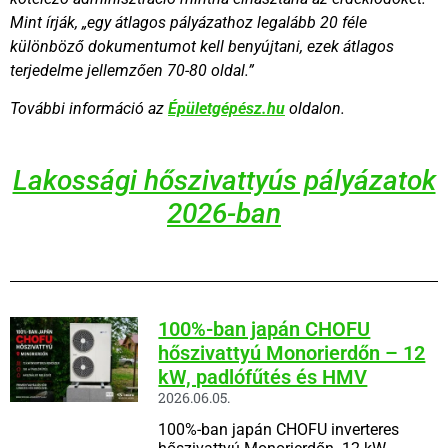
Mint írják, „egy átlagos pályázathoz legalább 20 féle
különböző dokumentumot kell benyújtani, ezek átlagos
terjedelme jellemzően 70-80 oldal.”
További információ az
Épületgépész.hu
oldalon.
Lakossági hőszivattyús pályázatok
2026-ban
100%-ban japán CHOFU
hőszivattyú Monorierdőn – 12
kW, padlófűtés és HMV
2026.06.05.
100%-ban japán CHOFU inverteres