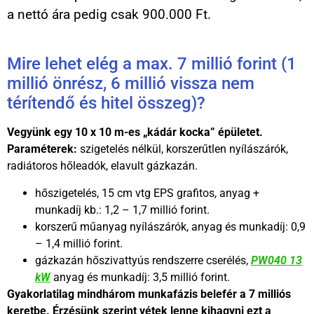
a nettó ára pedig csak 900.000 Ft.
Mire lehet elég a max. 7 millió forint (1
millió önrész, 6 millió vissza nem
térítendő és hitel összeg)?
Vegyünk egy 10 x 10 m-es „kádár kocka” épületet.
Paraméterek:
szigetelés nélkül, korszerűtlen nyílászárók,
radiátoros hőleadók, elavult gázkazán.
hőszigetelés, 15 cm vtg EPS grafitos, anyag +
munkadíj kb.: 1,2 – 1,7 millió forint.
korszerű műanyag nyílászárók, anyag és munkadíj: 0,9
– 1,4 millió forint.
gázkazán hőszivattyús rendszerre cserélés,
PW040 13
kW
anyag és munkadíj: 3,5 millió forint.
Gyakorlatilag mindhárom munkafázis belefér a 7 milliós
keretbe. Érzésünk szerint vétek lenne kihagyni ezt a