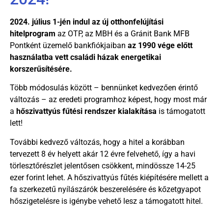
2024. július 1-jén indul az új otthonfelújítási
hitelprogram
az OTP, az MBH és a Gránit Bank MFB
Pontként üzemelő bankfiókjaiban
az 1990 vége előtt
használatba vett családi házak energetikai
korszerűsítésére.
Több módosulás között – bennünket kedvezően érintő
változás – az eredeti programhoz képest, hogy most már
a
hőszivattyús fűtési rendszer kialakítása
is támogatott
lett!
További kedvező változás, hogy a hitel a korábban
tervezett 8 év helyett akár 12 évre felvehető, így a havi
törlesztőrészlet jelentősen csökkent, mindössze 14-25
ezer forint lehet. A hőszivattyús fűtés kiépítésére mellett a
fa szerkezetű nyílászárók beszerelésére és kőzetgyapot
hőszigetelésre is igénybe vehető lesz a támogatott hitel.