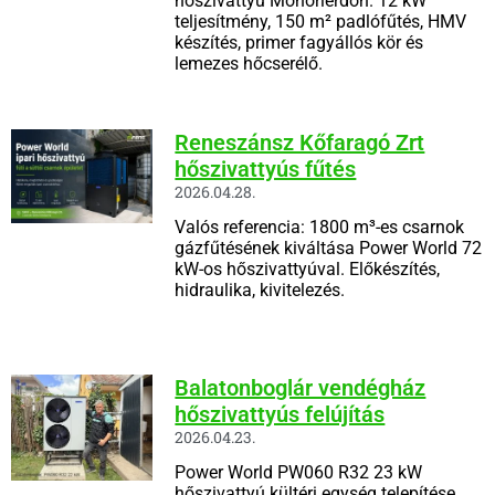
hőszivattyú Monorierdőn. 12 kW
teljesítmény, 150 m² padlófűtés, HMV
készítés, primer fagyállós kör és
lemezes hőcserélő.
Reneszánsz Kőfaragó Zrt
hőszivattyús fűtés
2026.04.28.
Valós referencia: 1800 m³-es csarnok
gázfűtésének kiváltása Power World 72
kW-os hőszivattyúval. Előkészítés,
hidraulika, kivitelezés.
Balatonboglár vendégház
hőszivattyús felújítás
2026.04.23.
Power World PW060 R32 23 kW
hőszivattyú kültéri egység telepítése