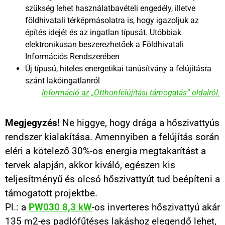
szükség lehet használatbavételi engedély, illetve
földhivatali térképmásolatra is, hogy igazoljuk az
építés idejét és az ingatlan típusát. Utóbbiak
elektronikusan beszerezhetőek a Földhivatali
Információs Rendszerében
Új típusú, hiteles energetikai tanúsítvány a felújításra
szánt lakóingatlanról
Információ az „Otthonfelújítási támogatás” oldalról.
Megjegyzés!
Ne higgye, hogy drága a hőszivattyús
rendszer kialakítása. Amennyiben a felújítás során
eléri a kötelező 30%-os energia megtakarítást a
tervek alapján, akkor kiváló, egészen kis
teljesítményű és olcsó hőszivattyút tud beépíteni a
támogatott projektbe.
Pl.: a
PW030 8,3 kW
-os inverteres hőszivattyú akár
135 m2-es padlófűtéses lakáshoz elegendő lehet,