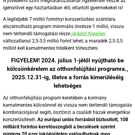
A jövedelmi szint meghatározásánál figyelembe veszik az
igénylővel egy háztartásban élő, eltartott gyermekeket is!
A legfeljebb 7 millió forintnyi korszerűsítési számlára
elszámolható program minimális önrésze 1 millió, vissza
nem térítendő támogatási része
járástól függően
változatlanul 2,5-3,5 millió forint lehet, a maradék 2,5-3,5
milliót kell kamatmentes hitelként törleszteni.
FIGYELEM! 2024. július 1-jétől nyújtható be
kölcsönkérelem az otthonfelújítási programra.,
2025.12.31-ig, illetve a forrás kimerüléséig
lehetséges
Az otthonfelújítási program keretében a kormány
kamatmentes kölcsönnel és vissza nem térítendő támogatás
kombinációjával segíti, ösztönzi a családi házak energetikai
korszerűsítését.
Az európai uniós forrásból biztosított, 108
milliárd forintos keretösszegből a becslések szerint
mintegy 20 ezer lakóépületen valósulhatnak meg