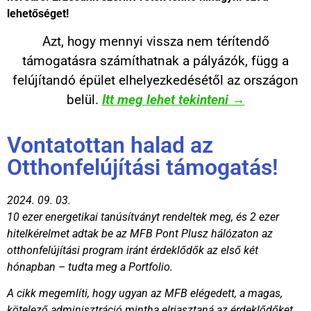
lehetőséget!
Azt, hogy mennyi vissza nem térítendő
támogatásra számíthatnak a pályázók, függ a
felújítandó épület elhelyezkedésétől az országon
belül.
Itt meg lehet tekinteni →
Vontatottan halad az
Otthonfelújítási támogatás!
2024. 09. 03.
10 ezer energetikai tanúsítványt rendeltek meg, és 2 ezer
hitelkérelmet adtak be az MFB Pont Plusz hálózaton az
otthonfelújítási program iránt érdeklődők az első két
hónapban – tudta meg a Portfolio.
A cikk megemlíti, hogy ugyan az MFB elégedett, a magas,
kötelező adminisztráció mintha elriasztaná az érdeklődőket.