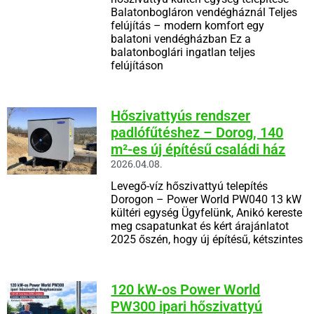
Balatonbogláron vendégháznál Teljes
felújítás – modern komfort egy
balatoni vendégházban Ez a
balatonboglári ingatlan teljes
felújításon
Hőszivattyús rendszer
padlófűtéshez – Dorog, 140
m²-es új építésű családi ház
2026.04.08.
Levegő-víz hőszivattyú telepítés
Dorogon – Power World PW040 13 kW
kültéri egység Ügyfelünk, Anikó kereste
meg csapatunkat és kért árajánlatot
2025 őszén, hogy új építésű, kétszintes
120 kW-os Power World
PW300 ipari hőszivattyú