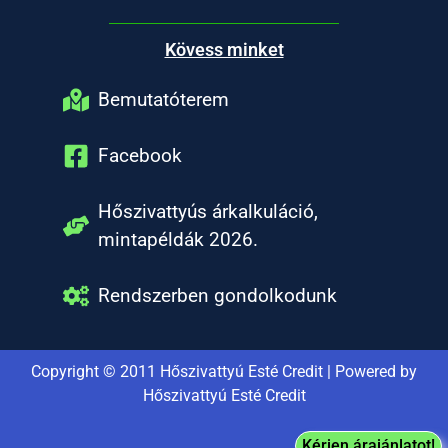
Kövess minket
Bemutatóterem
Facebook
Hőszivattyús árkalkuláció,
mintapéldák 2026.
Rendszerben gondolkodunk
Copyright © 2011 Hőszivattyú Esté Credit | Powered by
Hőszivattyú Esté Credit
Kérjen árajánlatot!