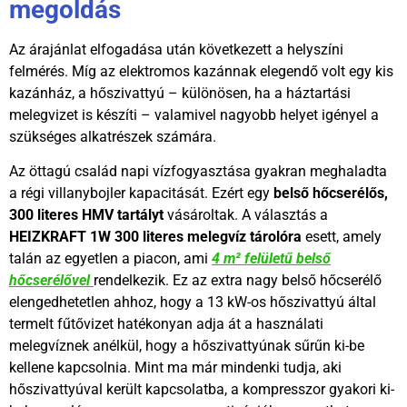
megoldás
Az árajánlat elfogadása után következett a helyszíni
felmérés. Míg az elektromos kazánnak elegendő volt egy kis
kazánház, a hőszivattyú – különösen, ha a háztartási
melegvizet is készíti – valamivel nagyobb helyet igényel a
szükséges alkatrészek számára.
Az öttagú család napi vízfogyasztása gyakran meghaladta
a régi villanybojler kapacitását. Ezért egy
belső hőcserélős,
300 literes HMV tartályt
vásároltak. A választás a
HEIZKRAFT 1W 300 literes melegvíz tárolóra
esett, amely
talán az egyetlen a piacon, ami
4 m² felületű belső
hőcserélővel
rendelkezik. Ez az extra nagy belső hőcserélő
elengedhetetlen ahhoz, hogy a 13 kW-os hőszivattyú által
termelt fűtővizet hatékonyan adja át a használati
melegvíznek anélkül, hogy a hőszivattyúnak sűrűn ki-be
kellene kapcsolnia. Mint ma már mindenki tudja, aki
hőszivattyúval került kapcsolatba, a kompresszor gyakori ki-