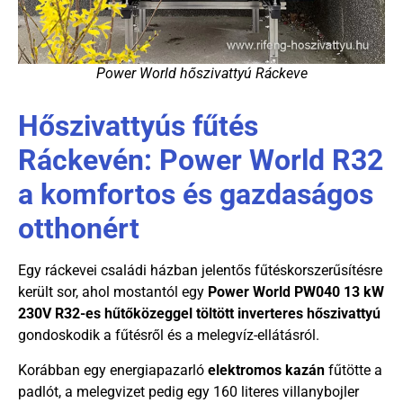
Power World hőszivattyú Ráckeve
Hőszivattyús fűtés
Ráckevén: Power World R32
a komfortos és gazdaságos
otthonért
Egy ráckevei családi házban jelentős fűtéskorszerűsítésre
került sor, ahol mostantól egy
Power World PW040 13 kW
230V R32-es hűtőközeggel töltött inverteres hőszivattyú
gondoskodik a fűtésről és a melegvíz-ellátásról.
Korábban egy energiapazarló
elektromos kazán
fűtötte a
padlót, a melegvizet pedig egy 160 literes villanybojler