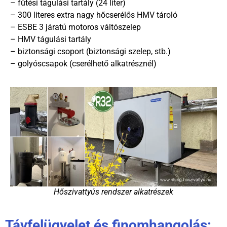
– fűtési tágulási tartály (24 liter)
– 300 literes extra nagy hőcserélős HMV tároló
– ESBE 3 járatú motoros váltószelep
– HMV tágulási tartály
– biztonsági csoport (biztonsági szelep, stb.)
– golyóscsapok (cserélhető alkatrésznél)
Hőszivattyús rendszer alkatrészek
Távfelügyelet és finomhangolás: