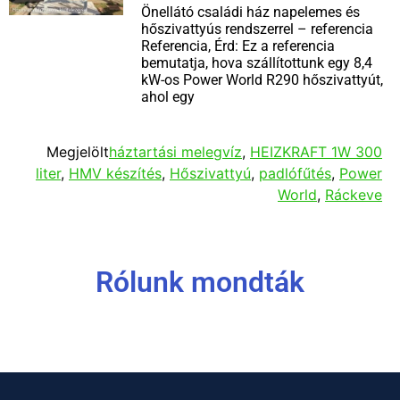
Önellátó családi ház napelemes és
hőszivattyús rendszerrel – referencia
Referencia, Érd: Ez a referencia
bemutatja, hova szállítottunk egy 8,4
kW-os Power World R290 hőszivattyút,
ahol egy
Megjelölt
háztartási melegvíz
,
HEIZKRAFT 1W 300
liter
,
HMV készítés
,
Hőszivattyú
,
padlófűtés
,
Power
World
,
Ráckeve
Rólunk mondták