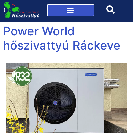
Mi az a hőszivattyú?
Power World
hőszivattyú Ráckeve