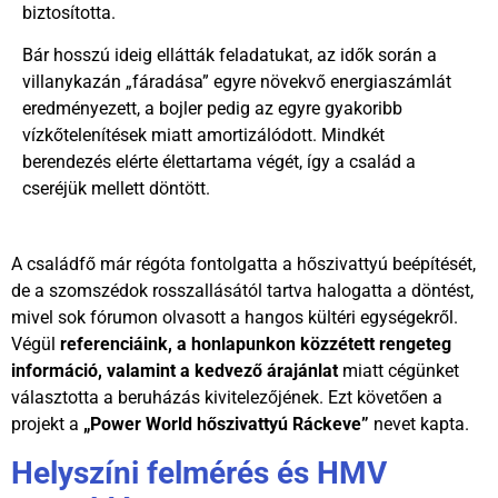
biztosította.
Bár hosszú ideig ellátták feladatukat, az idők során a
villanykazán „fáradása” egyre növekvő energiaszámlát
eredményezett, a bojler pedig az egyre gyakoribb
vízkőtelenítések miatt amortizálódott. Mindkét
berendezés elérte élettartama végét, így a család a
cseréjük mellett döntött.
A családfő már régóta fontolgatta a hőszivattyú beépítését,
de a szomszédok rosszallásától tartva halogatta a döntést,
mivel sok fórumon olvasott a hangos kültéri egységekről.
Végül
referenciáink, a honlapunkon közzétett rengeteg
információ, valamint a kedvező árajánlat
miatt cégünket
választotta a beruházás kivitelezőjének. Ezt követően a
projekt a
„Power World hőszivattyú Ráckeve”
nevet kapta.
Helyszíni felmérés és HMV