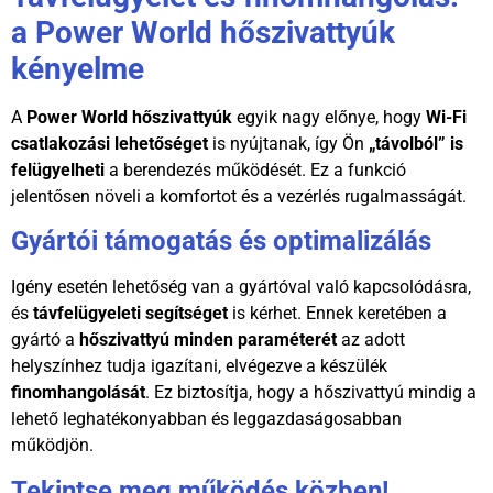
a Power World hőszivattyúk
kényelme
A
Power World hőszivattyúk
egyik nagy előnye, hogy
Wi-Fi
csatlakozási lehetőséget
is nyújtanak, így Ön
„távolból” is
felügyelheti
a berendezés működését. Ez a funkció
jelentősen növeli a komfortot és a vezérlés rugalmasságát.
Gyártói támogatás és optimalizálás
Igény esetén lehetőség van a gyártóval való kapcsolódásra,
és
távfelügyeleti segítséget
is kérhet. Ennek keretében a
gyártó a
hőszivattyú minden paraméterét
az adott
helyszínhez tudja igazítani, elvégezve a készülék
finomhangolását
. Ez biztosítja, hogy a hőszivattyú mindig a
lehető leghatékonyabban és leggazdaságosabban
működjön.
Tekintse meg működés közben!