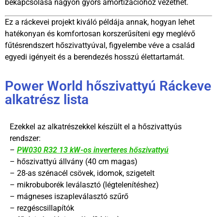
bekapcsolása nagyon gyors amortizációhoz vezethet.
Ez a ráckevei projekt kiváló példája annak, hogyan lehet
hatékonyan és komfortosan korszerűsíteni egy meglévő
fűtésrendszert hőszivattyúval, figyelembe véve a család
egyedi igényeit és a berendezés hosszú élettartamát.
Power World hőszivattyú Ráckeve
alkatrész lista
Ezekkel az alkatrészekkel készült el a hőszivattyús
rendszer:
–
PW030 R32 13 kW-os inverteres hőszivattyú
– hőszivattyú állvány (40 cm magas)
– 28-as szénacél csövek, idomok, szigetelt
– mikrobuborék leválasztó (légtelenítéshez)
– mágneses iszapleválasztó szűrő
– rezgéscsillapítók