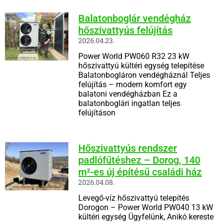
Balatonboglár vendégház
hőszivattyús felújítás
2026.04.23.
Power World PW060 R32 23 kW
hőszivattyú kültéri egység telepítése
Balatonbogláron vendégháznál Teljes
felújítás – modern komfort egy
balatoni vendégházban Ez a
balatonboglári ingatlan teljes
felújításon
Hőszivattyús rendszer
padlófűtéshez – Dorog, 140
m²-es új építésű családi ház
2026.04.08.
Levegő-víz hőszivattyú telepítés
Dorogon – Power World PW040 13 kW
kültéri egység Ügyfelünk, Anikó kereste