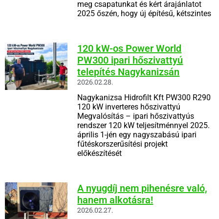
meg csapatunkat és kért árajánlatot
2025 őszén, hogy új építésű, kétszintes
120 kW-os Power World
PW300 ipari hőszivattyú
telepítés Nagykanizsán
2026.02.28.
Nagykanizsa Hidrofilt Kft PW300 R290
120 kW inverteres hőszivattyú
Megvalósítás – ipari hőszivattyús
rendszer 120 kW teljesítménnyel 2025.
április 1-jén egy nagyszabású ipari
fűtéskorszerűsítési projekt
előkészítését
A nyugdíj nem pihenésre való,
hanem alkotásra!
2026.02.27.