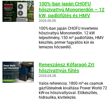
100%-ban japán CHOFU
hőszivattyú Monorierdőn – 12
kW, padlófűtés és HMV
2026.06.05.
100%-ban japán CHOFU inverteres
hőszivattyú Monorierdőn. 12 kW
teljesítmény, 150 m² padlófűtés, HMV
készítés, primer fagyállós kör és
lemezes hőcserélő.
Reneszánsz Kőfaragó Zrt
hőszivattyús fűtés
2026.04.28.
Valós referencia: 1800 m³-es csarnok
gázfűtésének kiváltása Power World 72
kW-os hőszivattyúval. Előkészítés,
hidraulika, kivitelezés.