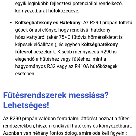
egyik leginkább fejlesztési potenciállal rendelkező,
környezetbarát hűtőközegevé.
Költséghatékony és Hatékony:
Az R290 propán töltetű
gépek óriási előnye, hogy rendkívül hatékony
hőszivattyúról (akár
7
5
∘
C
fűtővíz hőmérsékletet is
képesek előállítani), és egyben
költséghatékony
fűtésről
beszélünk. Kisebb mennyiségű R290 is
elegendő a hűtéshez vagy fűtéshez, mint a
hagyományos R32 vagy az R410A hűtőközegek
esetében.
Fűtésrendszerek messiása?
Lehetséges!
Az R290 propán valóban forradalmi áttörést hozhat a fűtési
rendszerekben, hiszen rendkívül hatékony és környezetbarát.
Azonban van néhány fontos dolog, amire oda kell figyelni: