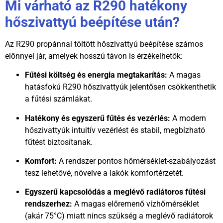
Mi várható az R290 hatékony
hőszivattyú beépítése után?
Az R290 propánnal töltött hőszivattyú beépítése számos
előnnyel jár, amelyek hosszú távon is érzékelhetők:
Fűtési költség és energia megtakarítás:
A magas
hatásfokú R290 hőszivattyúk jelentősen csökkenthetik
a fűtési számlákat.
Hatékony és egyszerű fűtés és vezérlés:
A modern
hőszivattyúk intuitív vezérlést és stabil, megbízható
fűtést biztosítanak.
Komfort:
A rendszer pontos hőmérséklet-szabályozást
tesz lehetővé, növelve a lakók komfortérzetét.
Egyszerű kapcsolódás a meglévő radiátoros fűtési
rendszerhez:
A magas előremenő vízhőmérséklet
(akár
7
5°
C
) miatt nincs szükség a meglévő radiátorok