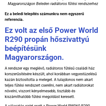
Magyarországon Beleden radiátoros fűtési rendszerhez
Ez a beledi telepítés számunkra nem egyszerű
referencia.
Ez volt az első Power World
R290 propán hőszivattyú
beépítésünk
Magyarországon.
A rendszer egy meglévő, radiátoros fűtésű családi ház
korszerűsítésére készült, ahol korábban vegyestüzelésű
kazán biztosította a meleget. A tulajdonos nem akart
teljes fűtési rendszert cserélni, nem akart radiátorokat
növelni, viszont kényelmesebb, tisztább és
kiszámíthatóbb fűtési megoldást keresett.
A választás ezért esett a Power World PW060 R290