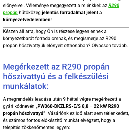
előnyeivel. Véleménye megegyezett a miénkkel: az
R290
propán
hűtőközeg
jelentős forradalmat jelent a
környezetvédelemben!
Készen áll arra, hogy Ön is részese legyen ennek a
környezetbarát forradalomnak, és megismerje az R290
propán hőszivattyúk előnyeit otthonában? Olvasson tovább.
Megérkezett az R290 propán
hőszivattyú és a felkészülési
munkálatok:
A megrendelés leadása után 9 héttel végre megérkezett a
gyári kódnevén
„PW060-DKZLRS-E/S 8,8 – 22 kW R290
propán hőszivattyú”
. Vásárlónk ez idő alatt sem tétlenkedett,
és számos fontos előkészítő munkát elvégzett, hogy a
telepítés zökkenőmentes legyen: