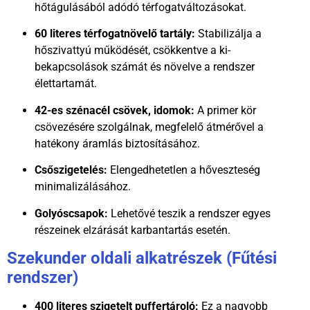
hőtágulásából adódó térfogatváltozásokat.
60 literes térfogatnövelő tartály:
Stabilizálja a
hőszivattyú működését, csökkentve a ki-
bekapcsolások számát és növelve a rendszer
élettartamát.
42-es szénacél csövek, idomok:
A primer kör
csövezésére szolgálnak, megfelelő átmérővel a
hatékony áramlás biztosításához.
Csőszigetelés:
Elengedhetetlen a hőveszteség
minimalizálásához.
Golyóscsapok:
Lehetővé teszik a rendszer egyes
részeinek elzárását karbantartás esetén.
Szekunder oldali alkatrészek (Fűtési
rendszer)
400 literes szigetelt puffertároló:
Ez a nagyobb