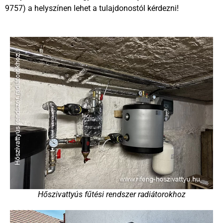
9757) a helyszínen lehet a tulajdonostól kérdezni!
Hőszivattyús fűtési rendszer radiátorokhoz