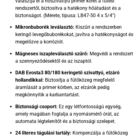
választja el a hőszivattyú primer körét a fűtési
rendszertől, biztosítva a hatékony hőátadást és a
biztonságot. (Mérete, típusa: LB47-50 4 x 5/4″)
Mikronbuborék leválasztó:
Kiszűri a rendszerben
keringő levegőbuborékokat, javítva a hatékonyságot és
megelőzve a korróziót.
Mágneses iszapleválasztó szűrő:
Megvédi a rendszert
a szennyeződésektől és az iszaptól.
DAB Evosta3 80/180 keringető szivattyú, elzáró
hollandikkal:
Biztosítja a fűtőközeg megfelelő
áramlását a primer körben, az elzárók pedig
megkönnyítik a karbantartást.
Biztonsági csoport:
Ez egy létfontosságú egység,
amely magában foglalja a nyomásmérő órát, az
automata légtelenítőt és a biztonsági szelepet.
24 literes tágulási tartály:
Kompenzálja a fűtőközeg