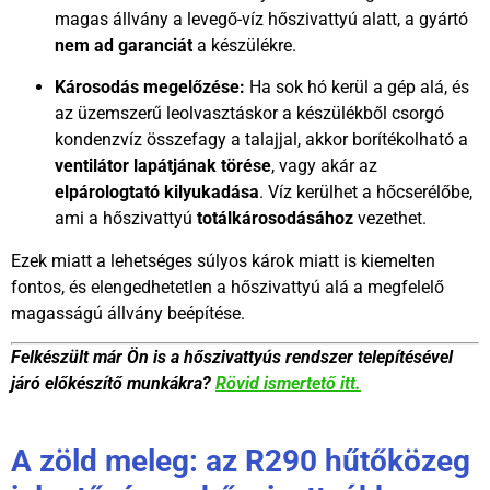
magas állvány a levegő-víz hőszivattyú alatt, a gyártó
nem ad garanciát
a készülékre.
Károsodás megelőzése:
Ha sok hó kerül a gép alá, és
az üzemszerű leolvasztáskor a készülékből csorgó
kondenzvíz összefagy a talajjal, akkor borítékolható a
ventilátor lapátjának törése
, vagy akár az
elpárologtató kilyukadása
. Víz kerülhet a hőcserélőbe,
ami a hőszivattyú
totálkárosodásához
vezethet.
Ezek miatt a lehetséges súlyos károk miatt is kiemelten
fontos, és elengedhetetlen a hőszivattyú alá a megfelelő
magasságú állvány beépítése.
Felkészült már Ön is a hőszivattyús rendszer telepítésével
járó előkészítő munkákra?
Rövid ismertető itt.
A zöld meleg: az R290 hűtőközeg