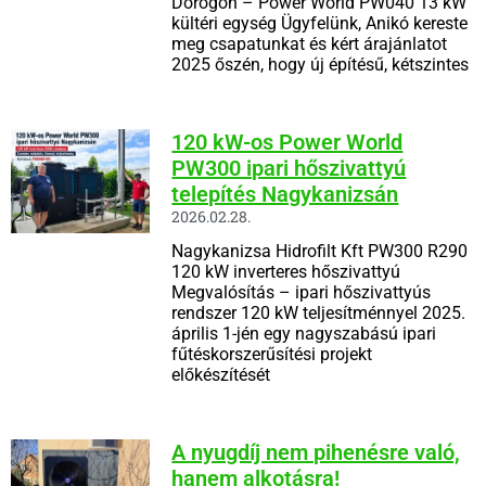
Dorogon – Power World PW040 13 kW
kültéri egység Ügyfelünk, Anikó kereste
meg csapatunkat és kért árajánlatot
2025 őszén, hogy új építésű, kétszintes
120 kW-os Power World
PW300 ipari hőszivattyú
telepítés Nagykanizsán
2026.02.28.
Nagykanizsa Hidrofilt Kft PW300 R290
120 kW inverteres hőszivattyú
Megvalósítás – ipari hőszivattyús
rendszer 120 kW teljesítménnyel 2025.
április 1-jén egy nagyszabású ipari
fűtéskorszerűsítési projekt
előkészítését
A nyugdíj nem pihenésre való,
hanem alkotásra!