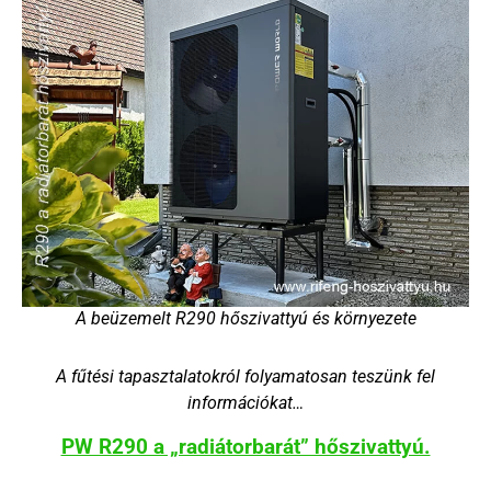
A beüzemelt R290 hőszivattyú és környezete
A fűtési tapasztalatokról folyamatosan teszünk fel
információkat…
PW R290 a „radiátorbarát” hőszivattyú.