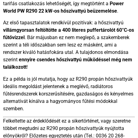
tarifás csatlakozás lehetőségét, így megtörtént a
Power
World PW R290 22 kW-os hőszivattyú beüzemelése
.
Az első tapasztalatok rendkívül pozitívak: a hőszivattyú
villámgyorsan feltöltötte a 400 literes puffertárolót
6
0°
C
-os
fűtővízzel
. Bár májusban ez nem meglepő, a szakemberek
szerint a téli időszakban sem lesz ez másként, ami a
rendszer kiváló hatásfokára utal. A tulajdonos elmondása
szerint
ennyire csendes hőszivattyú működéssel még nem
találkozott
!
Ez a példa is jól mutatja, hogy az R290 propán hőszivattyúk
ideális megoldást jelentenek a meglévő, radiátoros
fűtésrendszerek korszerűsítésére, gazdaságos és kényelmes
alternatívát kínálva a hagyományos fűtési módokkal
szemben.
Felkeltette az érdeklődését ez a sikertörténet, vagy szeretne
többet megtudni az R290 propán hőszivattyúk nyújtotta
előnyökről? Előzetes egyeztetés után (Tel.: 0036 20 268-