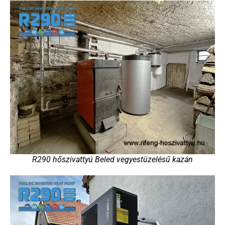
R290 hőszivattyú Beled vegyestüzelésű kazán