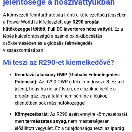
jelentősége a hőszivattyúkban
A környezeti fenntarthatóság iránti elkötelezettség jegyében
a Power World is kifejlesztett egy
R290 propán
hűtőközeggel töltött, Full DC inverteres hőszivattyút
. Ez a
lépés kulcsfontosságú a szén-dioxid-kibocsátás
csökkentésében és a globális felmelegedés
visszaszorításában.
Mi teszi az R290-et kiemelkedővé?
Rendkívül alacsony GWP (Globális Felmelegedési
Potenciál):
Az R290 GWP értéke mindössze
3
. Ez azt
jelenti, hogy ha ne adj’ Isten, de elszökne belőle a
propán gáz, egyáltalán nem sérülne a légkör,
ellentétben sok más hűtőközeggel.
Környezetbarát:
Az R290 azért ennyire környezetbarát,
mert
természetes anyag
, nem mesterségesen
előállított vegyület. Ez a tulajdonsága teszi az iparág