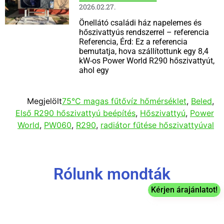
2026.02.27.
Önellátó családi ház napelemes és
hőszivattyús rendszerrel – referencia
Referencia, Érd: Ez a referencia
bemutatja, hova szállítottunk egy 8,4
kW-os Power World R290 hőszivattyút,
ahol egy
Megjelölt
75°C magas fűtővíz hőmérséklet
,
Beled
,
Első R290 hőszivattyú beépítés
,
Hőszivattyú
,
Power
World
,
PW060
,
R290
,
radiátor fűtése hőszivattyúval
Rólunk mondták
Kérjen árajánlatot!