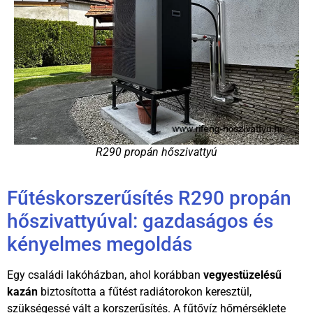
R290 propán hőszivattyú
Fűtéskorszerűsítés R290 propán
hőszivattyúval: gazdaságos és
kényelmes megoldás
Egy családi lakóházban, ahol korábban
vegyestüzelésű
kazán
biztosította a fűtést radiátorokon keresztül,
szükségessé vált a korszerűsítés. A fűtővíz hőmérséklete