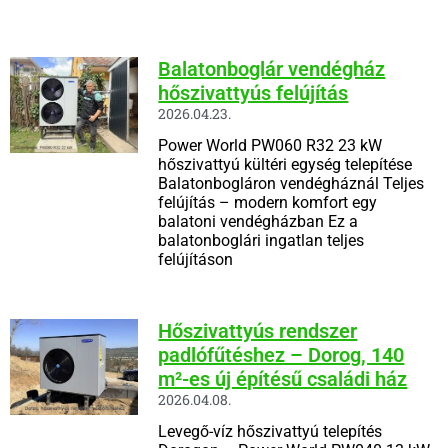
Balatonboglár vendégház
hőszivattyús felújítás
2026.04.23.
Power World PW060 R32 23 kW
hőszivattyú kültéri egység telepítése
Balatonbogláron vendégháznál Teljes
felújítás – modern komfort egy
balatoni vendégházban Ez a
balatonboglári ingatlan teljes
felújításon
Hőszivattyús rendszer
padlófűtéshez – Dorog, 140
m²-es új építésű családi ház
2026.04.08.
Levegő-víz hőszivattyú telepítés