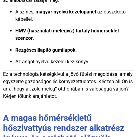
az alábbiakat találja még:
A színes,
magyar nyelvű kezelőpanel
az összekötő
kábellel.
HMV (használati melegvíz) tartály hőmérséklet
szenzor
.
Rezgéscsillapító gumilapok
.
Az angol nyelvű kezelői kézikönyv.
Ez a technológia kétségkívül a jövő fűtési megoldása, amely
egyszerre gazdaságos és környezettudatos. Készen áll Ön is
arra, hogy a „zöld meleg” otthonában is valósággá váljon?
Kérjen tőlünk árajánlatot.
A magas hőmérsékletű
hőszivattyús rendszer alkatrész