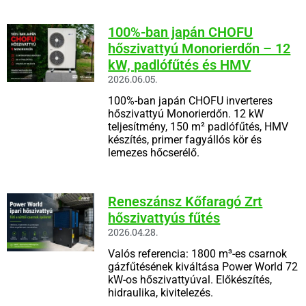
100%-ban japán CHOFU
hőszivattyú Monorierdőn – 12
kW, padlófűtés és HMV
2026.06.05.
100%-ban japán CHOFU inverteres
hőszivattyú Monorierdőn. 12 kW
teljesítmény, 150 m² padlófűtés, HMV
készítés, primer fagyállós kör és
lemezes hőcserélő.
Reneszánsz Kőfaragó Zrt
hőszivattyús fűtés
2026.04.28.
Valós referencia: 1800 m³-es csarnok
gázfűtésének kiváltása Power World 72
kW-os hőszivattyúval. Előkészítés,
hidraulika, kivitelezés.