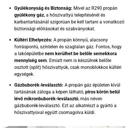
Gyúlékonyság és Biztonság:
Mivel az R290 propán
gyúlékony gáz
, a hőszivattyú telepítésénél és
karbantartásánál szigorúan be kell tartani a vonatkozó
biztonsági előírásokat és szabványokat.
Kültéri Elhelyezés:
A propán könnyű, alacsony
forráspontú, színtelen és szagtalan gáz. Fontos, hogy
a lakóépületbe
nem kerülhet be belőle semekkora
mennyiség sem
. Emiatt nem is készülnek belőle
osztott (split) hőszivattyúk, csak monoblokkos kültéri
egységek.
Gázbuborék-leválasztó:
A propán gáz épületen kívül
tartásának záloga a képen látható,
piros körön belül
lévő mikronbuborék-leválasztó
, más néven
gázbuborék-leválasztó. Ezt az alkatrészt a gyártó a
hőszivattyúval együtt csomagolva küldi.