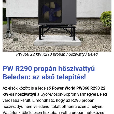
PW060 22 kW R290 propán hőszivattyú Beled
PW R290 propán hőszivattyú
Beleden: az első telepítés!
Az elsők között is a legelső
Power World PW060 R290 22
kW-os hőszivattyú
a Győr-Moson-Sopron vármegyei Beled
városába került. Elmondható, hogy az R290 propán
hőszivattyú nem véletlenül talált otthonra ezen a helyen.
Vásárlónk tökéletesen tisztában volt a propán hűtőközeg