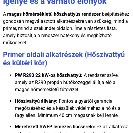
igénye és a várható előnyök
A
magas hőmérsékletű hőszivattyús rendszer
beépítéséhez
gondosan megválasztott alkatrészekre van szükség, mind a
primer, mind a szekunder oldalon. Íme a részletes lista,
amely biztosítja a rendszer hatékony és megbízható
működését:
Primer oldali alkatrészek (Hőszivattyú
és kültéri kör)
PW R290 22 kW-os hőszivattyú:
A rendszer szíve,
amely az R290 propán hűtőközeggel állítja elő a
magas hőmérsékletű fűtővizet.
Hőszivattyú állvány:
Fontos a gyártói garancia
megőrzéséhez és a készülék védelméhez a hó és a
fagy ellen. Minimum 40 cm magasnak kell lennie.
Méretezett SWEP lemezes hőcserélő:
Ez az alkatrész