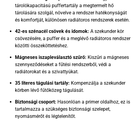
tárolókapacitású puffertartály a megtermelt hő
tárolására szolgál, növelve a rendszer hatékonyságát
és komfortját, különösen radiátoros rendszerek esetén.
42-es szénacél csövek és idomok:
A szekunder kör
csövezésére, a puffer és a meglévő radiátoros rendszer
közötti összeköttetéshez.
Mágneses iszapleválasztó szűrő:
Kiszűri a mágneses
szennyeződéseket a fűtési rendszerből, védi a
radiátorokat és a szivattyúkat.
35 literes tágulási tartály:
Kompenzálja a szekunder
körben lévő fűtőközeg tágulását.
Biztonsági csoport:
Hasonlóan a primer oldalhoz, ez is
tartalmazza a szükséges biztonsági szelepet,
nyomásmérőt és légtelenítőt.