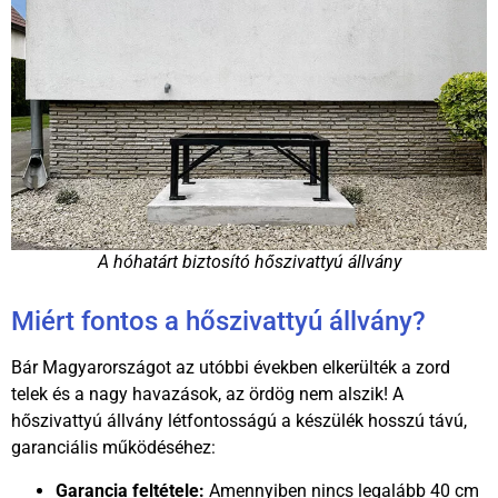
A hóhatárt biztosító hőszivattyú állvány
Miért fontos a hőszivattyú állvány?
Bár Magyarországot az utóbbi években elkerülték a zord
telek és a nagy havazások, az ördög nem alszik! A
hőszivattyú állvány létfontosságú a készülék hosszú távú,
garanciális működéséhez:
Garancia feltétele:
Amennyiben nincs legalább 40 cm