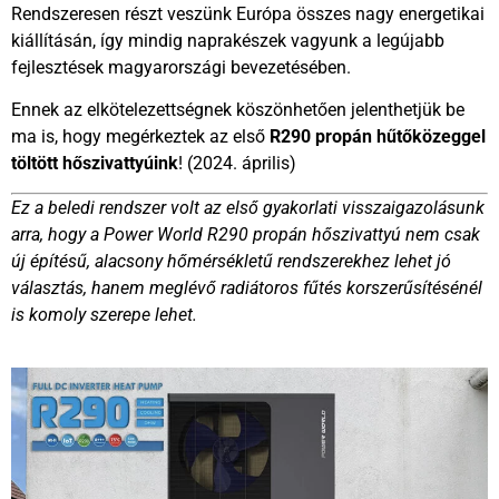
Rendszeresen részt veszünk Európa összes nagy energetikai
kiállításán, így mindig naprakészek vagyunk a legújabb
fejlesztések magyarországi bevezetésében.
Ennek az elkötelezettségnek köszönhetően jelenthetjük be
ma is, hogy megérkeztek az első
R290 propán hűtőközeggel
töltött hőszivattyúink
! (2024. április)
Ez a beledi rendszer volt az első gyakorlati visszaigazolásunk
arra, hogy a Power World R290 propán hőszivattyú nem csak
új építésű, alacsony hőmérsékletű rendszerekhez lehet jó
választás, hanem meglévő radiátoros fűtés korszerűsítésénél
is komoly szerepe lehet.