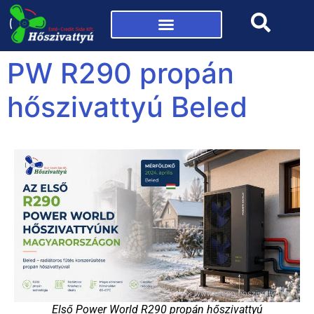
Mi az a hőszivattyú?
PW R290 propán
hőszivattyú Beled
Első Power World R290 propán hőszivattyú