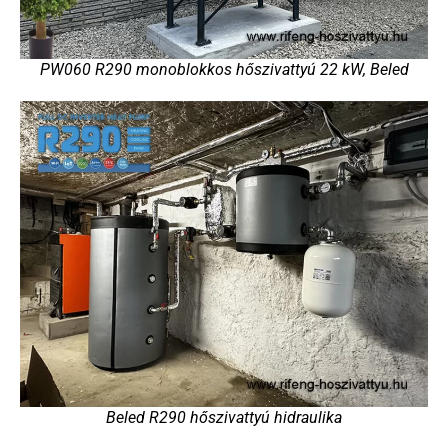
PW060 R290 monoblokkos hőszivattyú 22 kW, Beled
Beled R290 hőszivattyú hidraulika