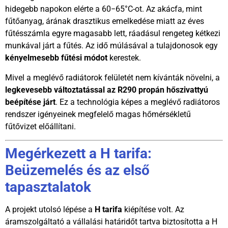
hidegebb napokon elérte a
60
−
6
5°
C
-ot. Az akácfa, mint
fűtőanyag, árának drasztikus emelkedése miatt az éves
fűtésszámla egyre magasabb lett, ráadásul rengeteg kétkezi
munkával járt a fűtés. Az idő múlásával a tulajdonosok egy
kényelmesebb fűtési módot
kerestek.
Mivel a meglévő radiátorok felületét nem kívánták növelni, a
legkevesebb változtatással az R290 propán hőszivattyú
beépítése járt
. Ez a technológia képes a meglévő radiátoros
rendszer igényeinek megfelelő magas hőmérsékletű
fűtővizet előállítani.
Megérkezett a H tarifa:
Beüzemelés és az első
tapasztalatok
A projekt utolsó lépése a
H tarifa
kiépítése volt. Az
áramszolgáltató a vállalási határidőt tartva biztosította a H