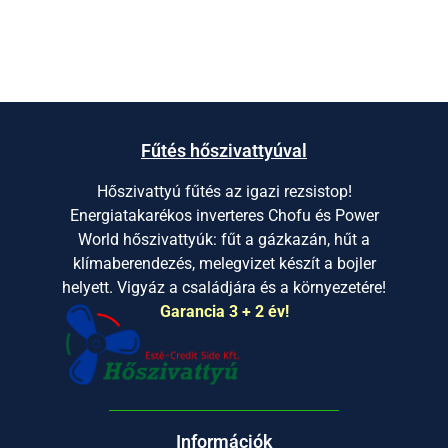
Fűtés hőszivattyúval
Hőszivattyú fűtés az igazi rezsistop!
Energiatakarékos inverteres Chofu és Power
World hőszivattyúk: fűt a gázkazán, hűt a
klímaberendezés, melegvizet készít a bojler
helyett. Vigyáz a családjára és a környezetére!
Garancia 3 + 2 év!
Információk