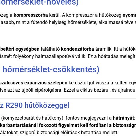
őmérséklet-növelés)
özeg a
kompresszorba
kerül. A kompresszor a hűtőközeg
nyomá
sabb, mint a fűtendő helyiség hőmérséklete, alkalmassá téve a
a
beltéri egységben
található
kondenzátorba
áramlik. Itt a hűtők
 ismét folyékony halmazállapotúvá válik. Ez a hőátadás melegíti 
s hőmérséklet-csökkentés)
szálcsöves expanziós szelepen
keresztül jut vissza a kültéri e
ítve azt az újbóli elpárolgásra. Ezzel a ciklus bezárul, és újraindu
az R290 hűtőközeggel
 (környezetbarát és hatékony), fontos megjegyezni a
hátrányát
 karbantartásánál fokozott figyelmet kell fordítani a biztonság
atokat, szigorú biztonsági előírások betartása mellett.