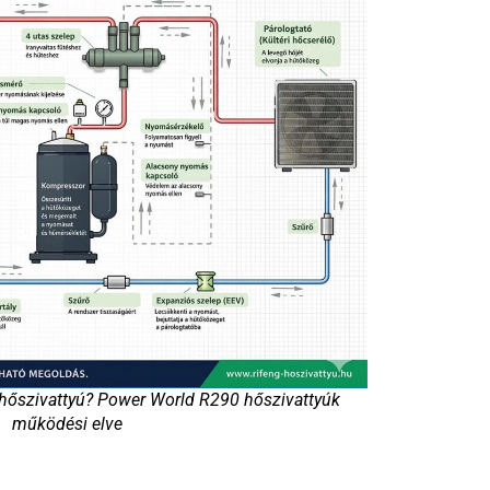
hőszivattyú? Power World R290 hőszivattyúk
működési elve