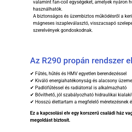
valamint fan-coil egységeket, amelyek nyáron hűt
használhatók.
A biztonságos és üzembiztos működésről a kerin
mágneses iszapleválasztó, visszacsapó szelepek
szerelvények gondoskodnak.
Az R290 propán rendszer el
✔ Fűtés, hűtés és HMV egyetlen berendezéssel
✔ Kiváló energiahatékonyság és alacsony üzemel
✔ Padlófűtéssel és radiátorral is alkalmazható
✔ Bővíthető, jól szabályozható hidraulikai kialakí
✔ Hosszú élettartam a megfelelő méretezésnek é
Ez a kapcsolási elv egy korszerű családi ház v
megoldást biztosít.