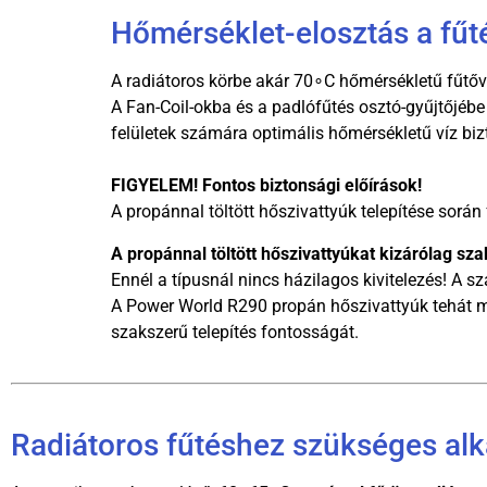
Hőmérséklet-elosztás a fűt
A radiátoros körbe akár 70∘C hőmérsékletű fűtő
A Fan-Coil-okba és a padlófűtés osztó-gyűjtőjébe 
felületek számára optimális hőmérsékletű víz bi
FIGYELEM! Fontos biztonsági előírások!
A propánnal töltött hőszivattyúk telepítése során
A propánnal töltött hőszivattyúkat kizárólag sz
Ennél a típusnál nincs házilagos kivitelezés! A 
A Power World R290 propán hőszivattyúk tehát mo
szakszerű telepítés fontosságát.
Radiátoros fűtéshez szükséges alk