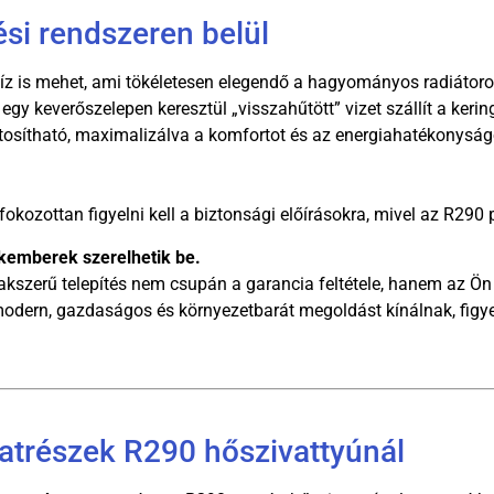
ési rendszeren belül
víz is mehet, ami tökéletesen elegendő a hagyományos radiátor
egy keverőszelepen keresztül „visszahűtött” vizet szállít a keri
ztosítható, maximalizálva a komfortot és az energiahatékonyság
 fokozottan figyelni kell a biztonsági előírásokra, mivel az R29
akemberek szerelhetik be.
szakszerű telepítés nem csupán a garancia feltétele, hanem az Ö
dern, gazdaságos és környezetbarát megoldást kínálnak, figye
atrészek R290 hőszivattyúnál