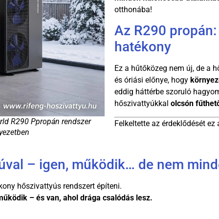
otthonába!
Az R290 propán: 
hatékony
Ez a hűtőközeg nem új, de a 
és óriási előnye, hogy
környez
eddig háttérbe szoruló hagyom
hőszivattyúkkal
olcsón fűthet
orld R290 Ppropán rendszer
Felkeltette az érdeklődését e
yezetben
yúval – igen, működik… de nem min
kony hőszivattyús rendszert építeni.
működik – és van, ahol drága csalódás lesz.