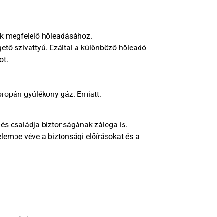
ok megfelelő hőleadásához.
ngető szivattyú. Ezáltal a különböző hőleadó
ot.
0 propán gyúlékony gáz. Emiatt:
n és családja biztonságának záloga is.
lembe véve a biztonsági előírásokat és a