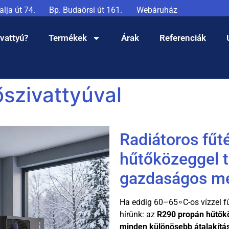
lja út 74.
Bp. Budaörsi út 161.
Webáruház
ivattyú?
Termékek
Árak
Referenciák
őszivattyúval
Radiátoros fűt
hűtőközeggel tö
gazdaságos me
Ha eddig
60
–
6
5
∘
C
-os vízzel 
hírünk: az
R290 propán hűtők
minden különösebb átalakítás