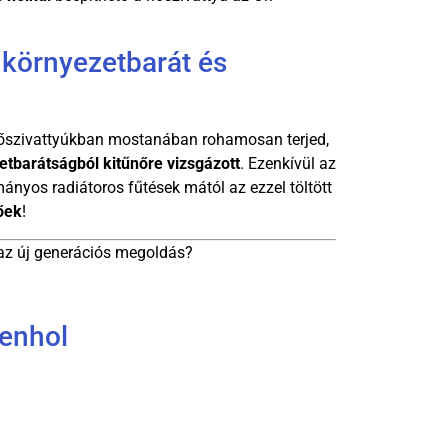
környezetbarát és
hőszivattyúkban mostanában rohamosan terjed,
etbarátságból kitűnőre vizsgázott
. Ezenkívül az
ányos radiátoros fűtések mától az ezzel töltött
őek
!
z az új generációs megoldás?
denhol