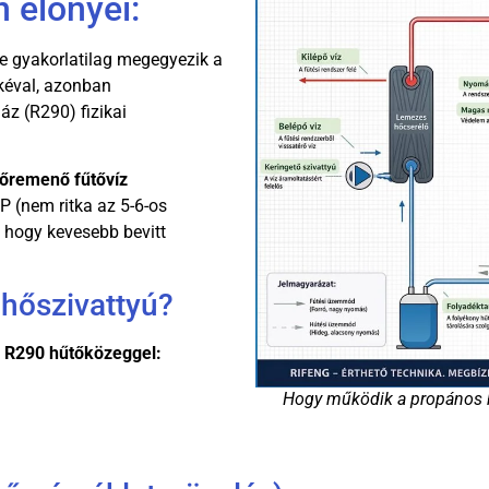
 előnyei:
e gyakorlatilag megegyezik a
kéval, azonban
z (R290) fizikai
őremenő fűtővíz
(nem ritka az 5-6-os
i, hogy kevesebb bevitt
hőszivattyú?
z R290 hűtőközeggel:
Hogy működik a propános 