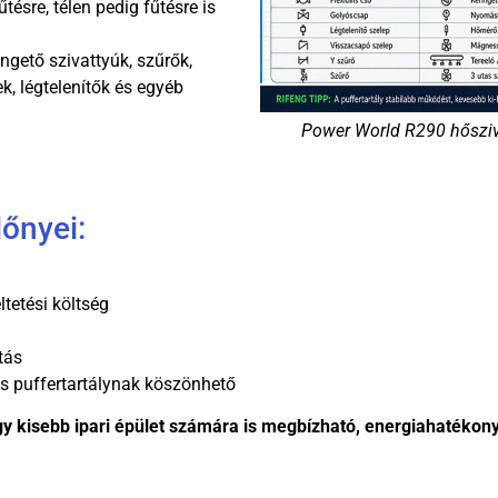
ésre, télen pedig fűtésre is
gető szivattyúk, szűrők,
, légtelenítők és egyéb
Power World R290 hősziva
őnyei:
tetési költség
tás
s puffertartálynak köszönhető
agy kisebb ipari épület számára is megbízható, energiahatékon