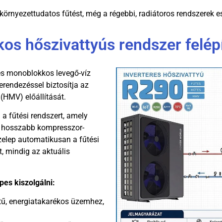
környezettudatos fűtést, még a régebbi, radiátoros rendszerek e
os hőszivattyús rendszer felép
s monoblokkos levegő-víz
erendezéssel biztosítja az
 (HMV) előállítását.
l a fűtési rendszert, amely
és hosszabb kompresszor-
zelep automatikusan a fűtési
t, mindig az aktuális
pes kiszolgálni:
tű, energiatakarékos üzemhez,