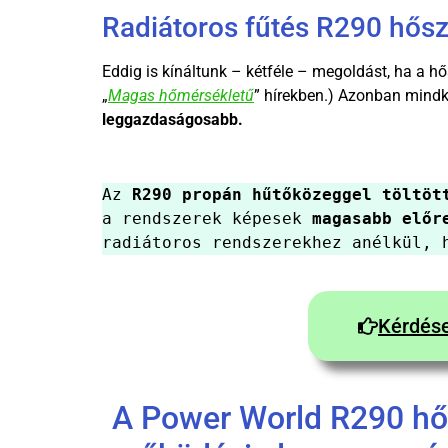
Radiátoros fűtés R290 hősz
Eddig is kínáltunk – kétféle – megoldást, ha a hő
„
Magas hőmérsékletű
” hírekben.) Azonban mindk
leggazdaságosabb.
Az 
R290 propán hűtőközeggel töltöt
a rendszerek képesek 
magasabb előr
radiátoros rendszerekhez anélkül, 
Kérdése
A Power World R290 hő