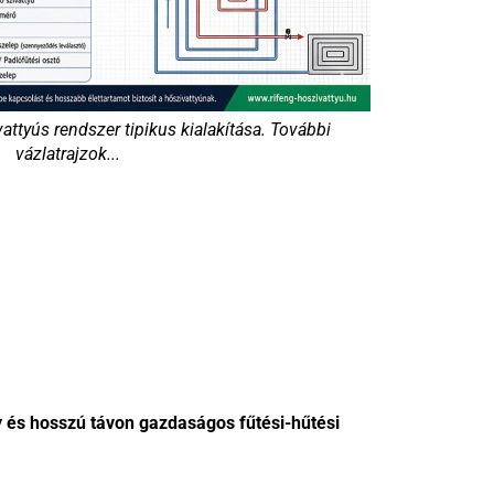
ttyús rendszer tipikus kialakítása. További
vázlatrajzok...
y és hosszú távon gazdaságos fűtési-hűtési