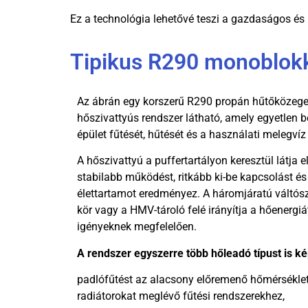
Ez a technológia lehetővé teszi a gazdaságos és 
Tipikus R290 monoblokk
Az ábrán egy korszerű R290 propán hűtőközege
hőszivattyús rendszer látható, amely egyetlen b
épület fűtését, hűtését és a használati melegvíz
A hőszivattyú a puffertartályon keresztül látja e
stabilabb működést, ritkább ki-be kapcsolást 
élettartamot eredményez. A háromjáratú váltós
kör vagy a HMV-tároló felé irányítja a hőenergiá
igényeknek megfelelően.
A rendszer egyszerre több hőleadó típust is ké
padlófűtést az alacsony előremenő hőmérsékle
radiátorokat meglévő fűtési rendszerekhez,