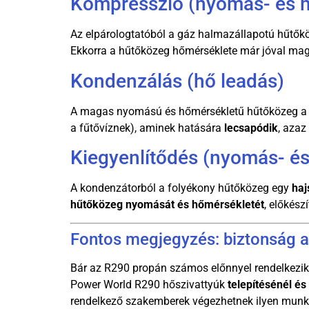
Kompresszió (nyomás- és h
Az elpárologtatóból a gáz halmazállapotú hűtők
Ekkorra a hűtőközeg hőmérséklete már jóval maga
Kondenzálás (hő leadás)
A magas nyomású és hőmérsékletű hűtőközeg 
a fűtővíznek), aminek hatására
lecsapódik
, azaz
Kiegyenlítődés (nyomás- é
A kondenzátorból a folyékony hűtőközeg egy
haj
hűtőközeg nyomását és hőmérsékletét
, előkész
Fontos megjegyzés: biztonság 
Bár az R290 propán számos előnnyel rendelkezik
Power World R290 hőszivattyúk
telepítésénél és
rendelkező szakemberek végezhetnek ilyen munkál