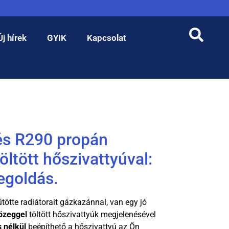
Új hírek
GYIK
Kapcsolat
és R290 propán
ltött hőszivattyúval:
goldás.
fűtötte radiátorait gázkazánnal, van egy jó
özeggel
töltött hőszivattyúk megjelenésével
 nélkül
beépíthető a hőszivattyú az Ön