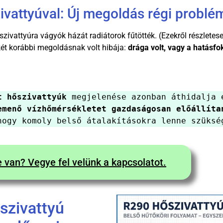
ivattyúval: Új megoldás régi problé
szivattyúra vágyók házát radiátorok fűtötték. (Ezekről részletes
ét korábbi megoldásnak volt hibája:
drága volt, vagy a hatásfo
t hőszivattyúk
 megjelenése azonban áthidalja 
emenő vízhőmérsékletet gazdaságosan előállíta
hogy komoly belső átalakításokra lenne szüksé
 van? Vegye fel velünk a kapcsolatot.
szivattyú