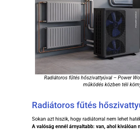
Radiátoros fűtés hőszivattyúval – Power W
működés közben téli körn
Radiátoros fűtés hőszivatt
Sokan azt hiszik, hogy radiátorral nem lehet haté
A valóság ennél árnyaltabb: van, ahol kiválóan 