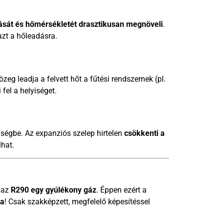
sát és hőmérsékletét drasztikusan megnöveli
.
zt a hőleadásra.
özeg leadja a felvett hőt a fűtési rendszernek (pl.
fel a helyiséget.
gységbe. Az expanziós szelep hirtelen
csökkenti a
lhat.
: az
R290 egy gyúlékony gáz
. Éppen ezért a
ra
! Csak szakképzett, megfelelő képesítéssel