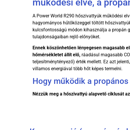
működési elve, a propán
A Power World R290 hőszivattyúk működési elv
hagyományos hűtőközeggel töltött hőszivattyú
kulcsfontosságú módon kihasználja a propán gá
tulajdonságaiban rejlő előnyöket.
Ennek köszönhetően lényegesen magasabb el
hőmérsékletet állít elő,
ráadásul magasabb COP 
teljesítménytényező) érték mellett. Ez azt jelent
villamos energiával több hőt képes termelni.
Hogy működik a propános 
Nézzük meg a hőszivattyú alapvető ciklusát a