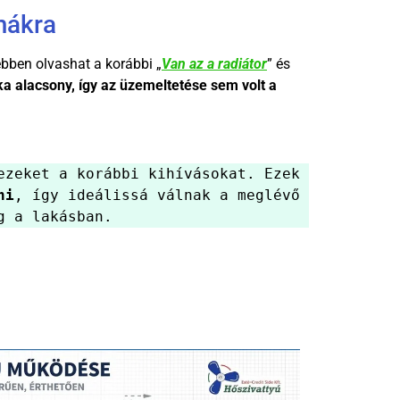
mákra
ebben olvashat a korábbi „
Van az a radiátor
” és
ka alacsony, így az üzemeltetése sem volt a
ezeket a korábbi kihívásokat. Ezek 
ni
, így ideálissá válnak a meglévő 
g a lakásban.