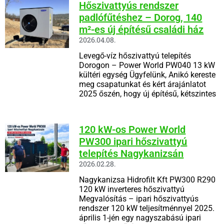
Hőszivattyús rendszer
padlófűtéshez – Dorog, 140
m²-es új építésű családi ház
2026.04.08.
Levegő-víz hőszivattyú telepítés
Dorogon – Power World PW040 13 kW
kültéri egység Ügyfelünk, Anikó kereste
meg csapatunkat és kért árajánlatot
2025 őszén, hogy új építésű, kétszintes
120 kW-os Power World
PW300 ipari hőszivattyú
telepítés Nagykanizsán
2026.02.28.
Nagykanizsa Hidrofilt Kft PW300 R290
120 kW inverteres hőszivattyú
Megvalósítás – ipari hőszivattyús
rendszer 120 kW teljesítménnyel 2025.
április 1-jén egy nagyszabású ipari