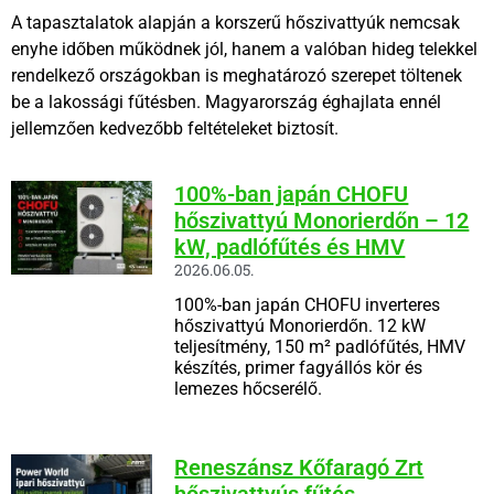
A tapasztalatok alapján a korszerű hőszivattyúk nemcsak
enyhe időben működnek jól, hanem a valóban hideg telekkel
rendelkező országokban is meghatározó szerepet töltenek
be a lakossági fűtésben. Magyarország éghajlata ennél
jellemzően kedvezőbb feltételeket biztosít.
100%-ban japán CHOFU
hőszivattyú Monorierdőn – 12
kW, padlófűtés és HMV
2026.06.05.
100%-ban japán CHOFU inverteres
hőszivattyú Monorierdőn. 12 kW
teljesítmény, 150 m² padlófűtés, HMV
készítés, primer fagyállós kör és
lemezes hőcserélő.
Reneszánsz Kőfaragó Zrt
hőszivattyús fűtés