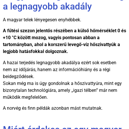
a legnagyobb akadály
A magyar telek lényegesen enyhébbek.
A fűtési szezon jelentős részében a külső hőmérséklet 0 és
+10 °C között mozog, vagyis pontosan abban a
tartományban, ahol a korszerű levegő-víz hőszivattyúk a
legjobb hatásfokkal dolgoznak.
A hazai terjedés legnagyobb akadálya ezért sok esetben
nem az időjárás, hanem az információhiány és a régi
beidegződések.
Sokan még ma is úgy gondolnak a hőszivattyúra, mint egy
bizonytalan technológiára, amely „igazi télben” már nem
működik megfelelően.
A norvég és finn példák azonban mást mutatnak.