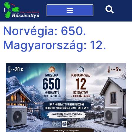
Mi az a hőszivattyú?
Norvégia: 650.
Magyarország: 12.