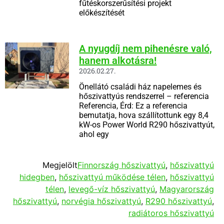
fűtéskorszerűsítési projekt
előkészítését
A nyugdíj nem pihenésre való,
hanem alkotásra!
2026.02.27.
Önellátó családi ház napelemes és
hőszivattyús rendszerrel – referencia
Referencia, Érd: Ez a referencia
bemutatja, hova szállítottunk egy 8,4
kW-os Power World R290 hőszivattyút,
ahol egy
Megjelölt
Finnország hőszivattyú
,
hőszivattyú
hidegben
,
hőszivattyú működése télen
,
hőszivattyú
télen
,
levegő-víz hőszivattyú
,
Magyarország
hőszivattyú
,
norvégia hőszivattyú
,
R290 hőszivattyú
,
radiátoros hőszivattyú