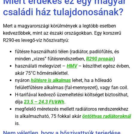
Miért érdekes ez egy magyar
családi ház tulajdonosának?
Mert a magyarországi körülmények a legtöbb esetben
kedvezőbbek, mint az északi országokban. Egy korszerű
R290-es levegő-víz hőszivattyú:
fűtésre használható télen (radiátor, padlófűtés, és
minden „vizes” fűtésrendszerben,
R290 propán
)
használati melegvizet –
HMV
– készíthet egész évben,
akár 75°C hőmérséklettel.
nyáron
hűtésre is alkalmas
lehet, ha a hőleadó
felületfűtésre alkalmas (fal-mennyezet), vagy fan coil.
H-tarifával kedvező üzemeltetési költséget biztosíthat,
díja
23,5 – 24,3 Ft/kWh
.
megfelelő méretezés mellett radiátoros rendszerekhez
is alkalmazható, 75 fokkal akár
öntöttvas radiátoroknál
is.
Nem véletlen, hogy a hőszivattyúk terjedése