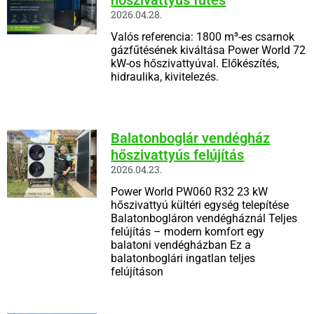
2026.04.28.
Valós referencia: 1800 m³-es csarnok
gázfűtésének kiváltása Power World 72
kW-os hőszivattyúval. Előkészítés,
hidraulika, kivitelezés.
Balatonboglár vendégház
hőszivattyús felújítás
2026.04.23.
Power World PW060 R32 23 kW
hőszivattyú kültéri egység telepítése
Balatonbogláron vendégháznál Teljes
felújítás – modern komfort egy
balatoni vendégházban Ez a
balatonboglári ingatlan teljes
felújításon