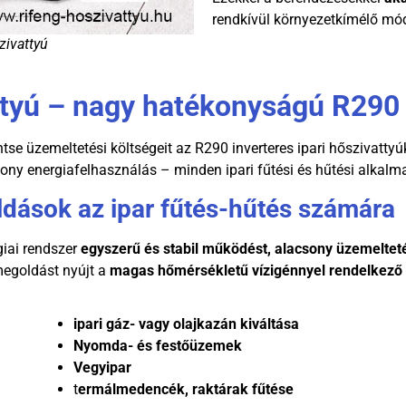
rendkívül környezetkímélő m
zivattyú
vattyú – nagy hatékonyságú R29
se üzemeltetési költségeit az R290 inverteres ipari hőszivattyú
sony energiafelhasználás – minden ipari fűtési és hűtési alkal
ások az ipar fűtés-hűtés számára
iai rendszer
egyszerű és stabil működést, alacsony üzemeltet
megoldást nyújt a
magas hőmérsékletű vízigénnyel rendelkező
ipari gáz- vagy olajkazán kiváltása
Nyomda- és festőüzemek
Vegyipar
t
ermálmedencék, raktárak fűtése