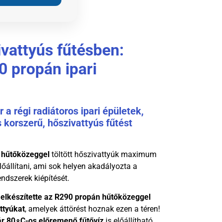
ivattyús fűtésben:
0 propán ipari
 a régi radiátoros ipari épületek,
 korszerű, hőszivattyús fűtést
 hűtőközeggel
töltött hőszivattyúk maximum
előállítani, ami sok helyen akadályozta a
ndszerek kiépítését.
elkészítette az R290 propán hűtőközeggel
attyúkat
, amelyek áttörést hoznak ezen a téren!
ár
80
∘
C
-os előremenő fűtővíz
is előállítható,