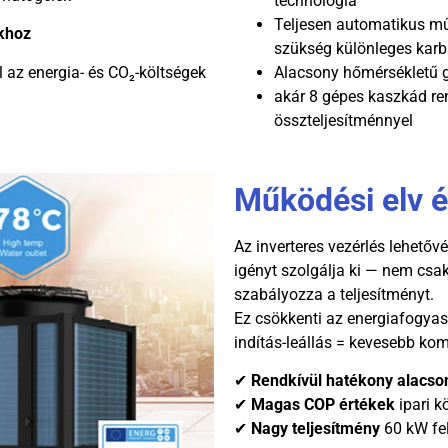
technológia
Teljesen automatikus mű
okhoz
szükség különleges karb
l az energia- és CO₂-költségek
Alacsony hőmérsékletű g
akár 8 gépes kaszkád re
összteljesítménnyel
Működési elv é
Az inverteres vezérlés lehetőv
igényt szolgálja ki — nem csa
szabályozza a teljesítményt.
Ez csökkenti az energiafogyas
indítás-leállás = kevesebb ko
✔
Rendkívül hatékony alacs
✔
Magas COP értékek
ipari k
✔
Nagy teljesítmény
60 kW fel