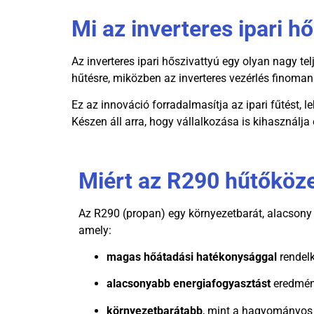
Mi az inverteres ipari h
Az inverteres ipari hőszivattyú egy olyan nagy te
hűtésre, miközben az inverteres vezérlés finoman 
Ez az innováció forradalmasítja az ipari fűtést, 
Készen áll arra, hogy vállalkozása is kihasználj
Miért az R290 hűtőköz
Az R290 (propan) egy környezetbarát, alacsony
amely:
magas hőátadási hatékonysággal
rendelk
alacsonyabb energiafogyasztást
eredmé
környezetbarátabb
, mint a hagyományos