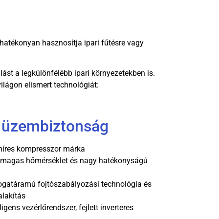
 hatékonyan hasznosítja ipari fűtésre vagy
lást a legkülönfélébb ipari környezetekben is.
ilágon elismert technológiát:
s üzembiztonság
íres kompresszor márka
 magas hőmérséklet és nagy hatékonyságú
fogatáramú fojtószabályozási technológia és
alakítás
gens vezérlőrendszer, fejlett inverteres