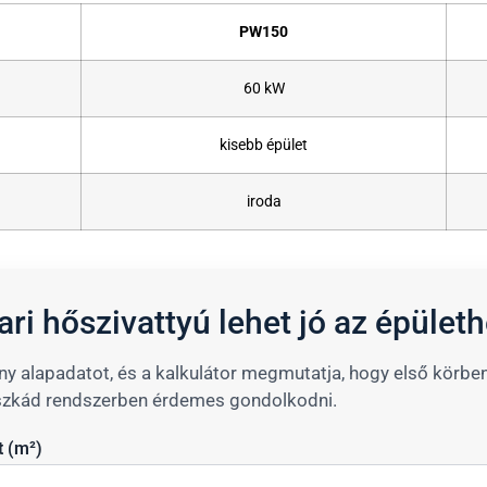
PW150
60 kW
kisebb épület
iroda
ari hőszivattyú lehet jó az épület
y alapadatot, és a kalkulátor megmutatja, hogy első körb
zkád rendszerben érdemes gondolkodni.
t (m²)