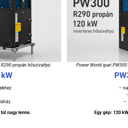
 R290 propán hőszivattyú
Power World ipari PW300 
 kW
PW3
rekhez
– n
odaház
– 
 túl nagy lenne.
Egy gép: 120 kW