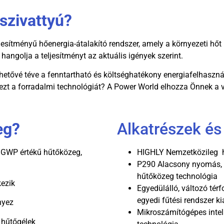
őszivattyú?
ljesítményű hőenergia-átalakító rendszer, amely a környezeti hőt
hangolja a teljesítményt az aktuális igények szerint.
lehetővé téve a fenntartható és költséghatékony energiafelhaszná
a ezt a forradalmi technológiát? A Power World elhozza Önnek a v
eg?
Alkatrészek é
 GWP értékű hűtőközeg,
HIGHLY Nemzetközileg h
P290 Alacsony nyomás,
hűtőközeg technológia
ezik
Egyedülálló, változó tér
egyedi fűtési rendszer ki
nyez
Mikroszámítógépes intelli
 hűtőgélek