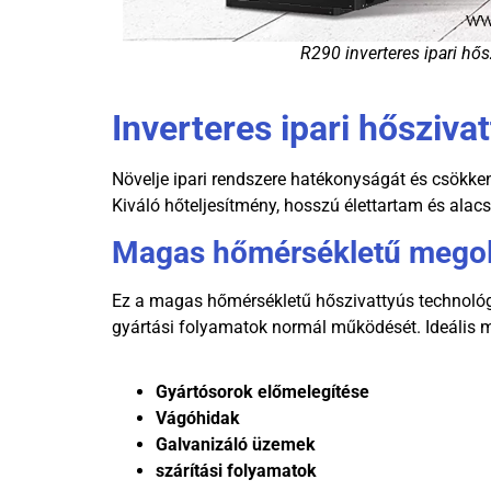
R290 inverteres ipari hős
Inverteres ipari hőszi
Növelje ipari rendszere hatékonyságát és csökkent
Kiváló hőteljesítmény, hosszú élettartam és alac
Magas hőmérsékletű megold
Ez a magas hőmérsékletű hőszivattyús technológ
gyártási folyamatok normál működését. Ideális 
Gyártósorok előmelegítése
Vágóhidak
Galvanizáló üzemek
szárítási folyamatok