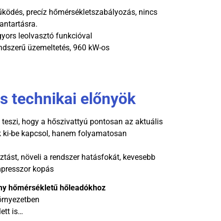
ködés, precíz hőmérsékletszabályozás, nincs
antartásra.
yors leolvasztó funkcióval
ndszerű üzemeltetés, 960 kW-os
s technikai előnyök
é teszi, hogy a hőszivattyú pontosan az aktuális
k ki-be kapcsol, hanem folyamatosan
ztást, növeli a rendszer hatásfokát, kevesebb
mpresszor kopás
ony hőmérsékletű hőleadókhoz
örnyezetben
ett is…