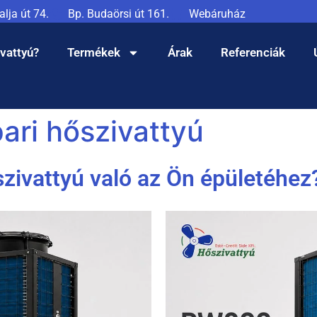
lja út 74.
Bp. Budaörsi út 161.
Webáruház
ivattyú?
Termékek
Árak
Referenciák
ari hőszivattyú
szivattyú való az Ön épületéhez