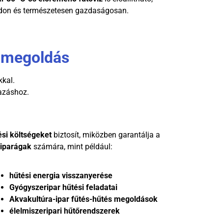
ódon és természetesen gazdaságosan.
0 megoldás
kkal.
mazáshoz.
ési költségeket
biztosít, miközben garantálja a
 iparágak
számára, mint például:
hűtési energia visszanyerése
Gyógyszeripar hűtési feladatai
Akvakultúra-ipar fűtés-hűtés megoldások
élelmiszeripari hűtőrendszerek