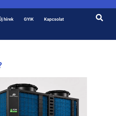
Új hírek
GYIK
Kapcsolat
?