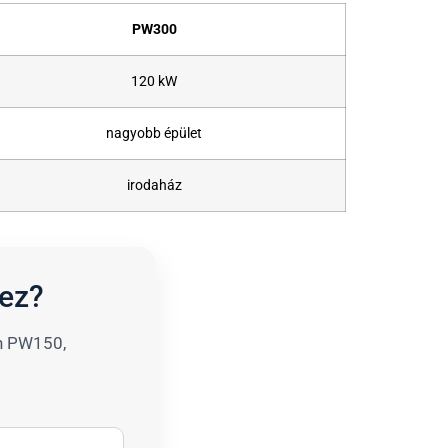
PW300
120 kW
nagyobb épület
irodaház
hez?
en PW150,