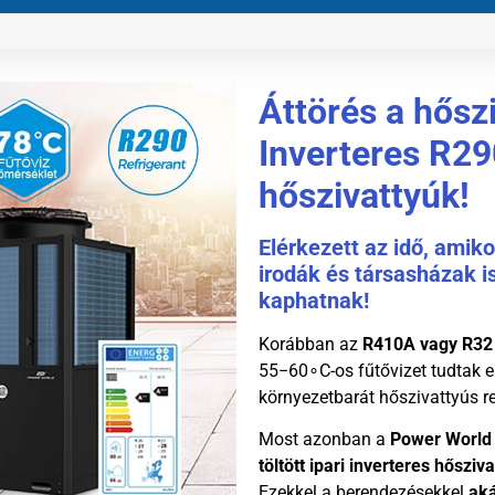
Áttörés a hősz
Inverteres R29
hőszivattyúk!
Elérkezett az idő, amikor
irodák és társasházak is
kaphatnak!
Korábban az
R410A vagy R32
55
−
6
0
∘
C
-os fűtővizet tudtak 
környezetbarát hőszivattyús re
Most azonban a
Power World 
töltött ipari inverteres hősziv
Ezekkel a berendezésekkel
ak