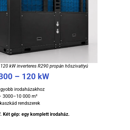
120 kW inverteres R290 propán hőszivattyú
00 – 120 kW
agyobb irodaházakhoz
– 3000–10 000 m²
kaszkád rendszerek
. Két gép: egy komplett irodaház.