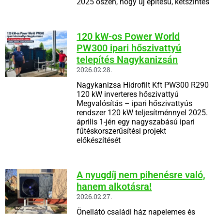
2025 őszén, hogy új építésű, kétszintes
120 kW-os Power World
PW300 ipari hőszivattyú
telepítés Nagykanizsán
2026.02.28.
Nagykanizsa Hidrofilt Kft PW300 R290
120 kW inverteres hőszivattyú
Megvalósítás – ipari hőszivattyús
rendszer 120 kW teljesítménnyel 2025.
április 1-jén egy nagyszabású ipari
fűtéskorszerűsítési projekt
előkészítését
A nyugdíj nem pihenésre való,
hanem alkotásra!
2026.02.27.
Önellátó családi ház napelemes és