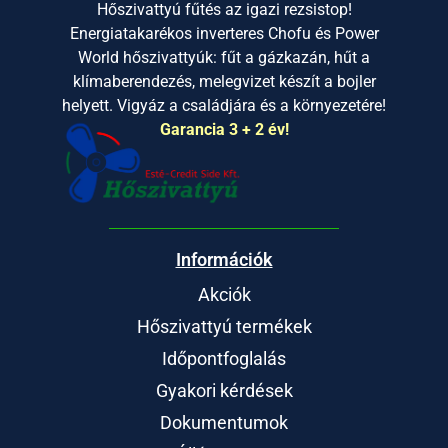
Hőszivattyú fűtés az igazi rezsistop!
Energiatakarékos inverteres Chofu és Power
World hőszivattyúk: fűt a gázkazán, hűt a
klímaberendezés, melegvizet készít a bojler
helyett. Vigyáz a családjára és a környezetére!
Garancia 3 + 2 év!
Információk
Akciók
Hőszivattyú termékek
Időpontfoglalás
Gyakori kérdések
Dokumentumok