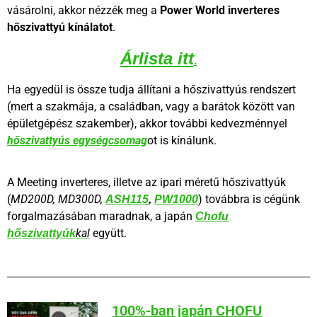
vásárolni, akkor nézzék meg a
Power World inverteres
hőszivattyú kínálatot
.
Árlista itt
.
Ha egyedül is össze tudja állítani a hőszivattyús rendszert
(mert a szakmája, a családban, vagy a barátok között van
épületgépész szakember), akkor további kedvezménnyel
hőszivattyús egységcsomag
ot is kínálunk.
A Meeting inverteres, illetve az ipari méretű hőszivattyúk
(
MD200D, MD300D,
)
továbbra is cégünk
ASH115
,
PW1000
forgalmazásában maradnak, a japán
Chofu
kal
együtt
.
hőszivattyúk
100%-ban japán CHOFU