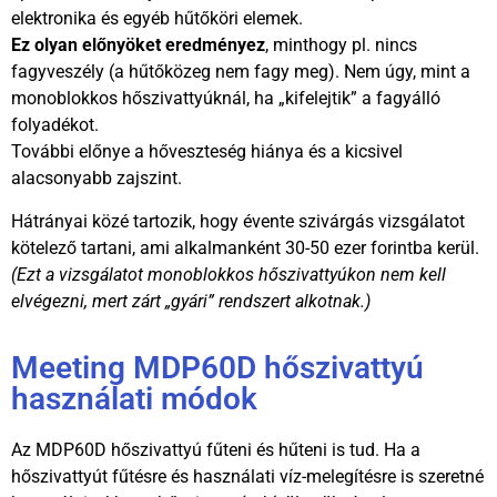
elektronika és egyéb hűtőköri elemek.
Ez olyan előnyöket eredményez
, minthogy pl. nincs
fagyveszély (a hűtőközeg nem fagy meg). Nem úgy, mint a
monoblokkos hőszivattyúknál, ha „kifelejtik” a fagyálló
folyadékot.
További előnye a hőveszteség hiánya és a kicsivel
alacsonyabb zajszint.
Hátrányai közé tartozik, hogy évente szivárgás vizsgálatot
kötelező tartani, ami alkalmanként 30-50 ezer forintba kerül.
(Ezt a vizsgálatot monoblokkos hőszivattyúkon nem kell
elvégezni, mert zárt „gyári” rendszert alkotnak.)
Meeting MDP60D hőszivattyú
használati módok
Az MDP60D hőszivattyú fűteni és hűteni is tud. Ha a
hőszivattyút fűtésre és használati víz-melegítésre is szeretné