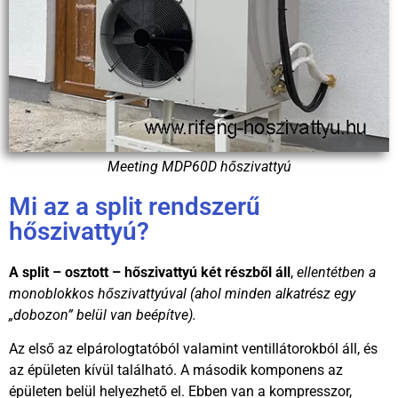
Meeting MDP60D hőszivattyú
Mi az a split rendszerű
hőszivattyú?
A split – osztott – hőszivattyú két részből áll
,
ellentétben a
monoblokkos hőszivattyúval (ahol minden alkatrész egy
„dobozon” belül van beépítve).
Az első az elpárologtatóból valamint ventillátorokból áll, és
az épületen kívül található. A második komponens az
épületen belül helyezhető el. Ebben van a kompresszor,