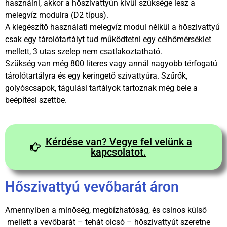
használni, akkor a hőszivattyún kívül szüksége lesz a
melegvíz modulra (D2 típus).
A kiegészítő használati melegvíz modul nélkül a hőszivattyú
csak egy tárolótartályt tud működtetni egy célhőmérséklet
mellett, 3 utas szelep nem csatlakoztatható.
Szükség van még 800 literes vagy annál nagyobb térfogatú
tárolótartályra és egy keringető szivattyúra. Szűrők,
golyóscsapok, tágulási tartályok tartoznak még bele a
beépítési szettbe.
Kérdése van? Vegye fel velünk a
kapcsolatot.
Hőszivattyú vevőbarát áron
Amennyiben a minőség, megbízhatóság, és csinos külső
mellett a vevőbarát – tehát olcsó – hőszivattyút szeretne