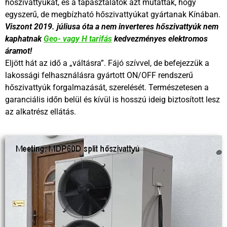
hőszivattyúkat, és a tapasztalatok azt mutatták, hogy
egyszerű, de megbízható hőszivattyúkat gyártanak Kínában.
Viszont 2019. júliusa óta a nem inverteres hőszivattyúk nem
kaphatnak
Geo- vagy H tarifás
kedvezményes elektromos
áramot!
Eljött hát az idő a „váltásra”. Fájó szívvel, de befejezzük a
lakossági felhasználásra gyártott ON/OFF rendszerű
hőszivattyúk forgalmazását, szerelését. Természetesen a
garanciális időn belül és kívül is hosszú ideig biztosított lesz
az alkatrész ellátás.