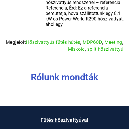
hőszivattyús rendszerrel – referencia
Referencia, Érd: Ez a referencia
bemutatja, hova szállítottunk egy 8,4
kW-os Power World R290 hőszivattyút,
ahol egy
Megjelölt
Hőszivattyús fűtés hűtés
,
MDP60D
,
Meeting
,
Miskolc
,
split hőszivattyú
Rólunk mondták
Fűtés hőszivattyúval