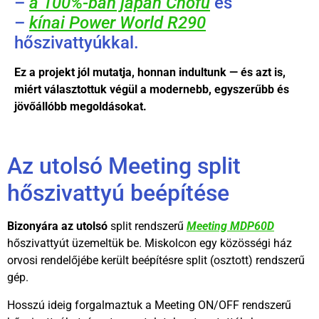
–
a 100%-ban japán Chofu
és
–
kínai Power World R290
hőszivattyúkkal.
Ez a projekt jól mutatja, honnan indultunk — és azt is,
miért választottuk végül a modernebb, egyszerűbb és
jövőállóbb megoldásokat.
Az utolsó Meeting split
hőszivattyú beépítése
Bizonyára az utolsó
split rendszerű
Meeting MDP60D
hőszivattyút üzemeltük be. Miskolcon egy közösségi ház
orvosi rendelőjébe került beépítésre split (osztott) rendszerű
gép.
Hosszú ideig forgalmaztuk a Meeting ON/OFF rendszerű