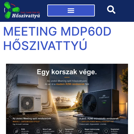
Mi az a hőszivattyú?
MEETING MDP60D
HŐSZIVATTYÚ