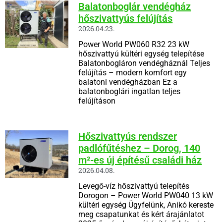
Balatonboglár vendégház
hőszivattyús felújítás
2026.04.23.
Power World PW060 R32 23 kW
hőszivattyú kültéri egység telepítése
Balatonbogláron vendégháznál Teljes
felújítás – modern komfort egy
balatoni vendégházban Ez a
balatonboglári ingatlan teljes
felújításon
Hőszivattyús rendszer
padlófűtéshez – Dorog, 140
m²-es új építésű családi ház
2026.04.08.
Levegő-víz hőszivattyú telepítés
Dorogon – Power World PW040 13 kW
kültéri egység Ügyfelünk, Anikó kereste
meg csapatunkat és kért árajánlatot