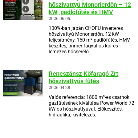
hőszivattyú Monorierdőn – 12
kW, padlófűtés és HMV
2026.06.05.
100%-ban japán CHOFU inverteres
hőszivattyú Monorierdőn. 12 kW
teljesítmény, 150 m² padlófűtés, HMV
készítés, primer fagyállós kör és
lemezes hőcserélő.
Reneszánsz Kőfaragó Zrt
hőszivattyús fűtés
2026.04.28.
Valós referencia: 1800 m³-es csarnok
gázfűtésének kiváltása Power World 72
kW-os hőszivattyúval. Előkészítés,
hidraulika, kivitelezés.