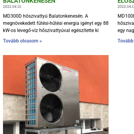
BALATONKENESÉN
ELŐS
2022.04.13.
2022.04.1
MD300D hőszivattyú Balatonkenesén. A
MD100D 
megnövekedett fűtési-hűtési energia igényt egy 88
hősziva
kW-os levegő-víz hőszivattyúval egészítette ki
egy nag
Tovább olvasom »
Tovább