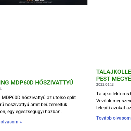
TALAJKOLLE
PEST MEGY
ING MDP60D HŐSZIVATTYÚ
2022.04.13.
3.
Talajkollektoros
 MDP60D hőszivattyú az utolsó split
Vevőnk megszeret
rű hőszivattyú amit beüzemeltük
telepíti azokat a
on, egy egészségügyi házban.
Tovább olvasom
 olvasom »