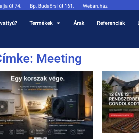
lja út 74.
Bp. Budaörsi út 161.
Webáruház
ivattyú?
Termékek
Árak
Referenciák
Címke: Meeting