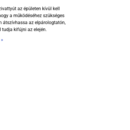
ivattyút az épületen kívül kell
, hogy a működéséhez szükséges
 átszívhassa az elpárologtatón,
 tudja kifújni az elején.
 »