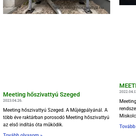
MEET
2022.04.1
Meeting hőszivattyú Szeged
2023.04.26.
Meeting
rendsze
Meeting hőszivattyú Szeged. A Műjégpályánál. A
Miskolc
több éve raktárban porosodó Meeting hőszivattyú
az első indítás óta működik.
Tovább
Tovább olvasom »