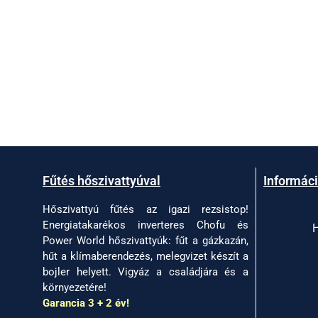
Fűtés hőszivattyúval
Informác
Hőszivattyú fűtés az igazi rezsistop!
Energiatakarékos inverteres Chofu és
H
Power World hőszivattyúk: fűt a gázkazán,
hűt a klímaberendezés, melegvizet készít a
bojler helyett. Vigyáz a családjára és a
környezetére!
Garancia 3 + 2 év!