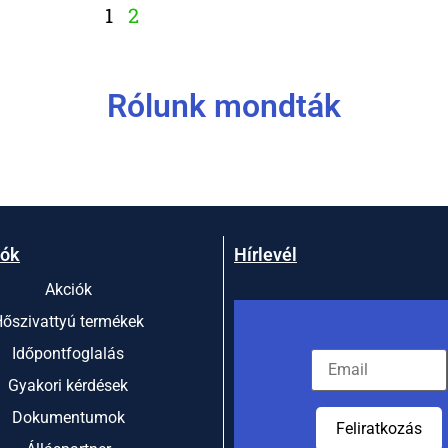
1
2
Rólunk mondták
iók
Hírlevél
Akciók
őszivattyú termékek
Időpontfoglalás
Gyakori kérdések
Dokumentumok
Feliratkozás