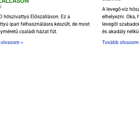
ZÁLLÁSON
3.
A levegő-víz hősz
hőszivattyú Előszálláson. Ez a
elhelyezni. Oka
ttyú ipari felhasználásra készült, de most
levegőt szabadon
yméretű családi házat fűt.
és akadály nélkül
 olvasom »
Tovább olvasom