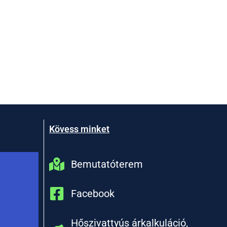
Kövess minket
Bemutatóterem
Facebook
Hőszivattyús árkalkuláció,