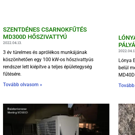
SZENTDÉNES CSARNOKFŰTÉS
MD300D HŐSZIVATTYÚ
LÓNY
2022.04.13.
PÁLY
2022.04.1
3 év türelmes és aprólékos munkájának
köszönhetően egy 100 kW-os hőszivattyús
Lónya E
rendszer lett kiépítve a teljes épületegység
belül m
fűtésére.
MD40D 
Tovább olvasom »
Tovább