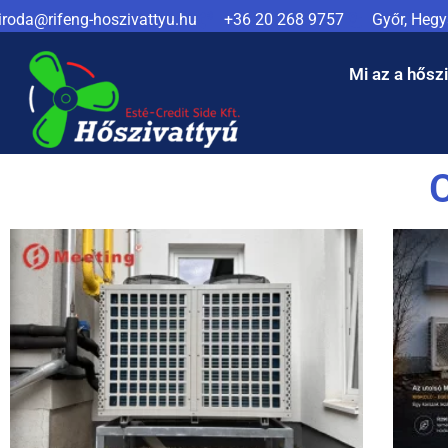
iroda@rifeng-hoszivattyu.hu
+36 20 268 9757
Győr, Hegya
Mi az a hősz