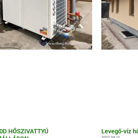
0D HŐSZIVATTYÚ
Levegő-víz h
2022.04.13.