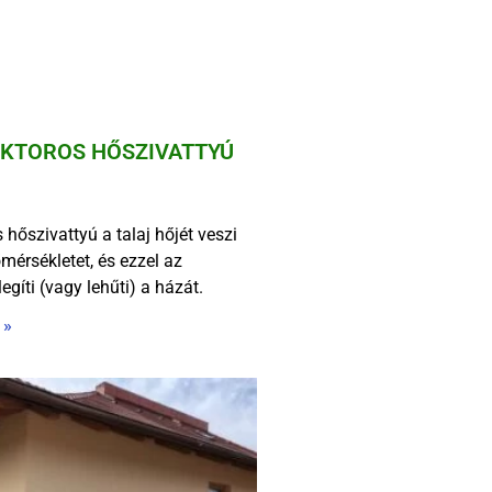
KTOROS HŐSZIVATTYÚ
s hőszivattyú a talaj hőjét veszi
őmérsékletet, és ezzel az
egíti (vagy lehűti) a házát.
 »