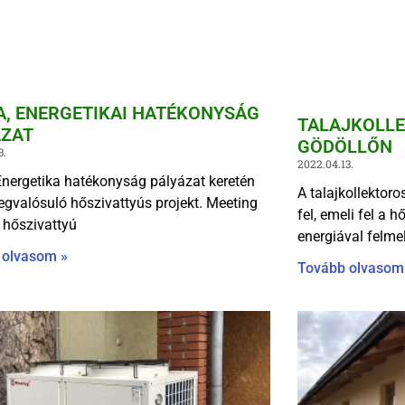
A, ENERGETIKAI HATÉKONYSÁG
TALAJKOLLE
ÁZAT
GÖDÖLLŐN
3.
2022.04.13.
nergetika hatékonyság pályázat keretén
A talajkollektoro
egvalósuló hőszivattyús projekt. Meeting
fel, emeli fel a h
hőszivattyú
energiával felmel
 olvasom »
Tovább olvasom