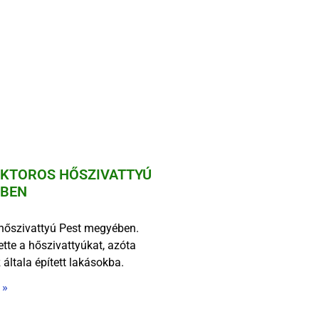
KTOROS HŐSZIVATTYÚ
ÉBEN
 hőszivattyú Pest megyében.
te a hőszivattyúkat, azóta
z általa épített lakásokba.
 »