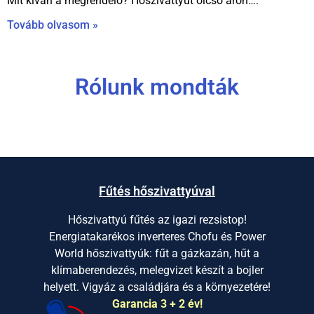
Mit kíván a megrendelő? Hőszivattyút olcsó áron….
Tovább olvasom »
Rólunk mondták
Fűtés hőszivattyúval
Hőszivattyú fűtés az igazi rezsistop!
Energiatakarékos inverteres Chofu és Power
World hőszivattyúk: fűt a gázkazán, hűt a
klímaberendezés, melegvizet készít a bojler
helyett. Vigyáz a családjára és a környezetére!
Garancia 3 + 2 év!