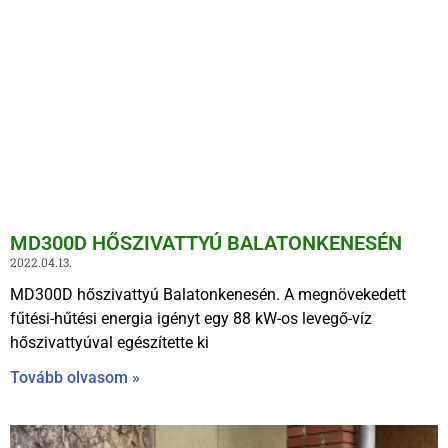
MD300D HŐSZIVATTYÚ BALATONKENESÉN
2022.04.13.
MD300D hőszivattyú Balatonkenesén. A megnövekedett
fűtési-hűtési energia igényt egy 88 kW-os levegő-víz
hőszivattyúval egészítette ki
Tovább olvasom »