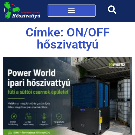
Mi az a hőszivattyú?
Címke: ON/OFF
hőszivattyú