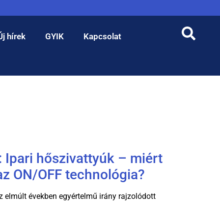
Új hírek
GYIK
Kapcsolat
: Ipari hőszivattyúk – miért
 az ON/OFF technológia?
z elmúlt években egyértelmű irány rajzolódott