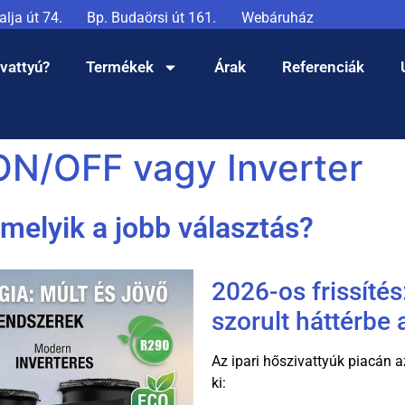
lja út 74.
Bp. Budaörsi út 161.
Webáruház
ivattyú?
Termékek
Árak
Referenciák
 ON/OFF vagy Inverter
melyik a jobb választás?
2026-os frissítés
szorult háttérbe
Az ipari hőszivattyúk piacán a
ki: