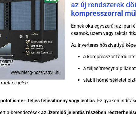
az új rendszerek d
kompresszorral mű
Ennek oka egyszerű: az ipari 
csarnok, üzem vagy raktár ritk
Az inverteres hőszivattyú képe
a kompresszor fordulat
a teljesítményt a pillana
stabil hőmérsékletet bizt
 múlt és jelen
apotot ismer: teljes teljesítmény vagy leállás
. Ez gyakori indít
mert a berendezések
az üzemidő jelentős részében részterhel