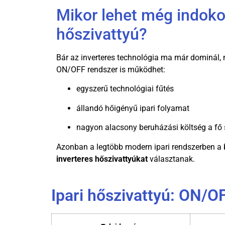
Mikor lehet még indoko
hőszivattyú?
Bár az inverteres technológia ma már dominál, 
ON/OFF rendszer is működhet:
egyszerű technológiai fűtés
állandó hőigényű ipari folyamat
nagyon alacsony beruházási költség a fő
Azonban a legtöbb modern ipari rendszerben 
inverteres hőszivattyúkat
választanak.
Ipari hőszivattyú: ON/O