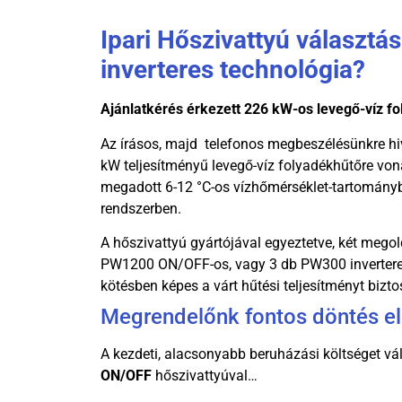
Ipari Hőszivattyú választá
inverteres technológia?
Ajánlatkérés érkezett 226 kW-os levegő-víz fo
Az írásos, majd telefonos megbeszélésünkre hi
kW teljesítményű levegő-víz folyadékhűtőre von
megadott 6-12 °C-os vízhőmérséklet-tartományb
rendszerben.
A hőszivattyú gyártójával egyeztetve, két megol
PW1200 ON/OFF-os, vagy 3 db PW300 invertere
kötésben képes a várt hűtési teljesítményt biztos
Megrendelőnk fontos döntés elő
A kezdeti, alacsonyabb beruházási költséget 
ON/OFF
hőszivattyúval…