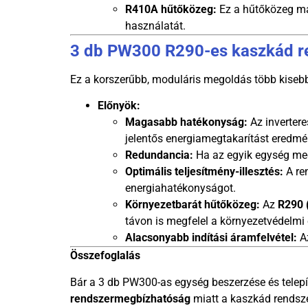
R410A hűtőközeg:
Ez a hűtőközeg mag
használatát.
3 db PW300 R290-es kaszkád r
Ez a korszerűbb, moduláris megoldás több kisebb
Előnyök:
Magasabb hatékonyság:
Az invertere
jelentős energiamegtakarítást eredm
Redundancia:
Ha az egyik egység megh
Optimális teljesítmény-illesztés:
A ren
energiahatékonyságot.
Környezetbarát hűtőközeg:
Az
R290 
távon is megfelel a környezetvédelmi 
Alacsonyabb indítási áramfelvétel:
Az
Összefoglalás
Bár a 3 db PW300-as egység beszerzése és telep
rendszermegbízhatóság
miatt a kaszkád rendsze