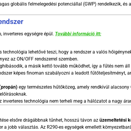
as globális felmelegedési potenciállal (GWP) rendelkezik, és a
endszer
, inverteres egységre épül.
További információ itt:
s technológia lehetővé teszi, hogy a rendszer a valós hőigényne
ényez az ON/OFF rendszerrel szemben.
ibásodik, a másik kettő tovább működhet, így a fűtés nem áll l
dszer képes finoman szabályozni a leadott fűtőteljesítményt, a
(propán)
egy természetes hűtőközeg, amely rendkívül alacsony G
előírásoknak.
 inverteres technológia nem terheli meg a hálózatot a nagy áram
ítése elsőre drágábbnak tűnhet, hosszú távon az
üzemeltetési 
r a jobb választás. Az R290-es egységek emellett környezetbar