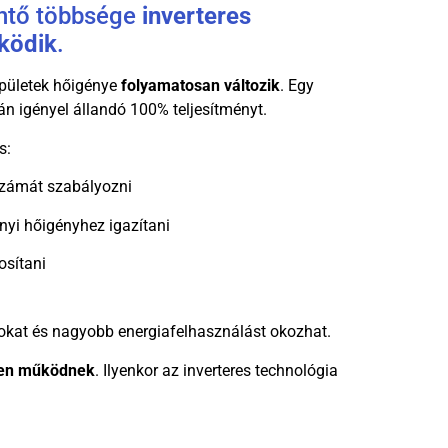
öntő többsége
inverteres
ködik
.
épületek hőigénye
folyamatosan változik
. Egy
án igényel állandó 100% teljesítményt.
s:
számát szabályozni
tnyi hőigényhez igazítani
osítani
ásokat és nagyobb energiafelhasználást okozhat.
ésen működnek
. Ilyenkor az inverteres technológia