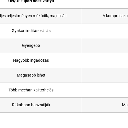
ON/OFF ipari hőszivattyú
ljes teljesítményen működik, majd leáll
A kompresszor
Gyakori indítás-leállás
Gyengébb
Nagyobb ingadozás
Magasabb lehet
Több mechanikai terhelés
Ritkábban használják
Ma 