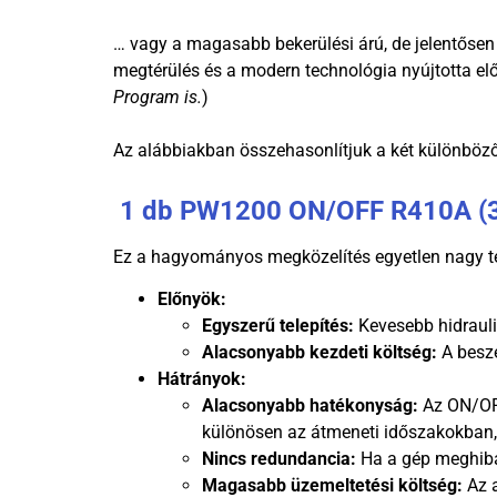
… vagy a magasabb bekerülési árú, de jelentőse
megtérülés és a modern technológia nyújtotta elő
Program is.
)
Az alábbiakban összehasonlítjuk a két különböző f
1 db PW1200 ON/OFF R410A (
Ez a hagyományos megközelítés egyetlen nagy te
Előnyök:
Egyszerű telepítés:
Kevesebb hidrauli
Alacsonyabb kezdeti költség:
A besze
Hátrányok:
Alacsonyabb hatékonyság:
Az ON/OFF
különösen az átmeneti időszakokban, 
Nincs redundancia:
Ha a gép meghibáso
Magasabb üzemeltetési költség:
Az a