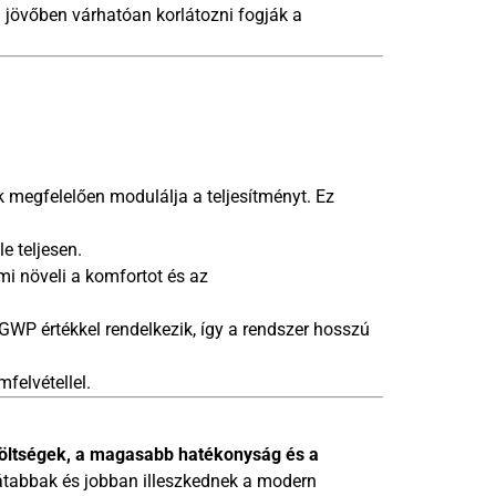
 jövőben várhatóan korlátozni fogják a
k megfelelően modulálja a teljesítményt. Ez
e teljesen.
mi növeli a komfortot és az
WP értékkel rendelkezik, így a rendszer hosszú
felvétellel.
költségek, a magasabb hatékonyság és a
átabbak és jobban illeszkednek a modern