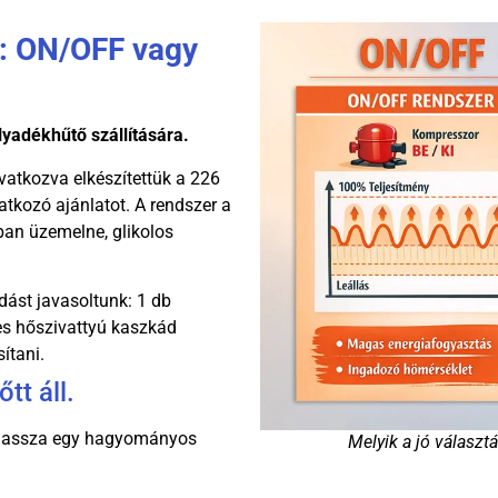
s: ON/OFF vagy
lyadékhűtő szállítására.
vatkozva elkészítettük a 226
atkozó ajánlatot. A rendszer a
an üzemelne, glikolos
dást javasoltunk: 1 db
s hőszivattyú kaszkád
ítani.
tt áll.
válassza egy hagyományos
Melyik a jó választ