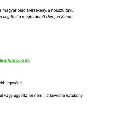
a magyar piac árérzékeny, a hosszú távú
n segíthet a meghirdetett Demján Sándor
bi információ itt
.
sebb egységé.
mel vagy egyáltalán nem. Ez kevésbé hatékony,