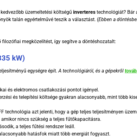
n kedvezőbb üzemeltetési költségű
inverteres
technológiát? Bár 
nyök talán egyértelművé teszik a választást. (
Ebben a döntésbe
ilozófiai megközelítést, így segítve a döntéshozatalt:
335 kW)
ljesítményű egységre épít.
A technológiáról, és a gépekről
továb
kai és elektromos csatlakozási pontot igényel.
rzési és telepítési költsége gyakran alacsonyabb, mint több ki
 technológia azt jelenti, hogy a gép teljes teljesítményen üze
amikor nincs szükség a teljes fűtőkapacitásra.
dik, a teljes fűtési rendszer leáll.
lacsonyabb hatásfok miatt több energiát fogyaszt.