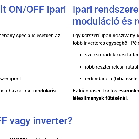
lt ON/OFF ipari
Ipari rendszere
moduláció és 
néhány speciális esetben az
Egy korszerű ipari hőszivatty
több inverteres egységből. Pél
széles modulációs tart
jobb részterhelési hatás
 szempont
redundancia (hiba esetén
a beruházók már
moduláris
Ez különösen fontos
csarnok
létesítmények fűtésénél
.
FF vagy inverter?