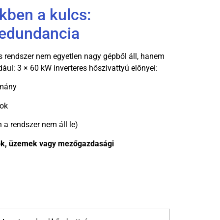
kben a kulcs:
redundancia
ús rendszer nem egyetlen nagy gépből áll, hanem
dául: 3 × 60 kW inverteres hőszivattyú előnyei:
omány
fok
 a rendszer nem áll le)
ok, üzemek vagy mezőgazdasági