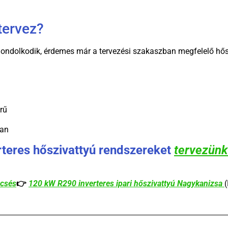
tervez?
ondolkodik, érdemes már a tervezési szakaszban megfelelő hősz
rű
lan
teres hőszivattyú rendszereket
tervezünk 
ecsés
👉
120 kW R290 inverteres ipari hőszivattyú Nagykanizsa
(