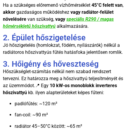
Ha a szükséges előremenő vízhőmérséklet
45°C felett van
,
akkor
gazdaságos működéshez
vagy radiátor-felület
növelésére
van szükség,
vagy
speciális R290 / magas
hőmérsékletű hőszivattyú
alkalmazására.
2. Épület hőszigetelése
Jó hőszigetelés (homlokzat, födém, nyílászárók) nélkül a
radiátoros hőszivattyús fűtés hatásfoka jelentősen romlik.
3. Hőigény és hőveszteség
Hőszükséglet-számítás nélkül nem szabad rendszert
tervezni. Ez határozza meg a hőszivattyú teljesítményét és
az üzemmódot.📍 Egy
10 kW-os monoblokk inverteres
hőszivattyú
kb. ilyen alapterületeket képes fűteni:
padlófűtés: ~120 m²
fan-coil: ~90 m²
radiátor 45–50°C között: ~65 m²