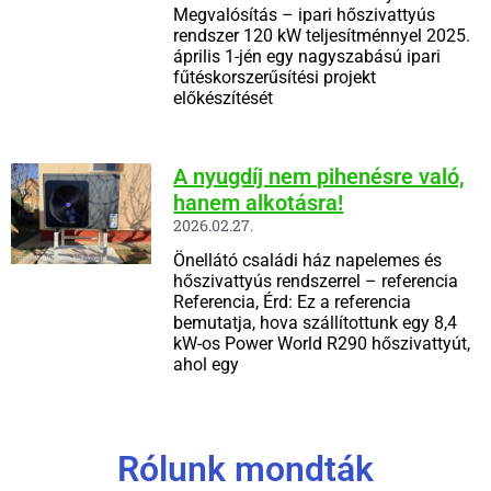
Megvalósítás – ipari hőszivattyús
rendszer 120 kW teljesítménnyel 2025.
április 1-jén egy nagyszabású ipari
fűtéskorszerűsítési projekt
előkészítését
A nyugdíj nem pihenésre való,
hanem alkotásra!
2026.02.27.
Önellátó családi ház napelemes és
hőszivattyús rendszerrel – referencia
Referencia, Érd: Ez a referencia
bemutatja, hova szállítottunk egy 8,4
kW-os Power World R290 hőszivattyút,
ahol egy
Rólunk mondták