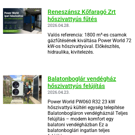
Reneszánsz Kőfaragó Zrt
hőszivattyús fűtés
2026.04.28.
Valós referencia: 1800 m³-es csarnok
gázfűtésének kiváltása Power World 72
kW-os hőszivattyúval. Előkészítés,
hidraulika, kivitelezés.
Balatonboglár vendégház
hőszivattyús felújítás
2026.04.23.
Power World PW060 R32 23 kW
hőszivattyú kültéri egység telepítése
Balatonbogláron vendégháznál Teljes
felújítás – modern komfort egy
balatoni vendégházban Ez a
balatonboglári ingatlan teljes