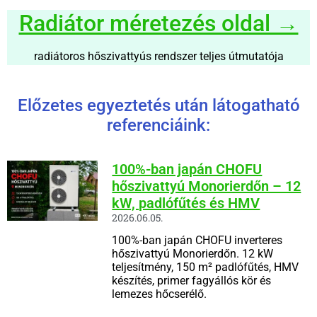
Radiátor méretezés oldal →
radiátoros hőszivattyús rendszer teljes útmutatója
Előzetes egyeztetés után látogatható
referenciáink:
100%-ban japán CHOFU
hőszivattyú Monorierdőn – 12
kW, padlófűtés és HMV
2026.06.05.
100%-ban japán CHOFU inverteres
hőszivattyú Monorierdőn. 12 kW
teljesítmény, 150 m² padlófűtés, HMV
készítés, primer fagyállós kör és
lemezes hőcserélő.