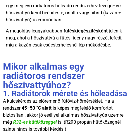
egy meglévő radiátoros hőleadó rendszerhez levegő–víz
hőszivattyú kerül beépítésre, önálló vagy hibrid (kazán +
hőszivattyú) üzemmódban.
A megoldás leggyakrabban
fűtéskiegészítésként
jelenik
meg, ahol a hőszivattyú a fűtési idény nagy részét lefedi,
míg a kazán csak csúcsterhelésnél lép működésbe.
Mikor alkalmas egy
radiátoros rendszer
hőszivattyúhoz?
1. Radiátorok mérete és hőleadása
A kulcskérdés az előremenő fűtővíz-hőmérséklet. Ha a
rendszer
45–50 °C alatt
is képes megfelelő komfortot
biztosítani, akkor jó eséllyel alkalmas hőszivattyús üzemre,
még
R32-es hűtőközeggel
is. (R290 propán hűtőközegnél
szinte nincs is további kérdés.)