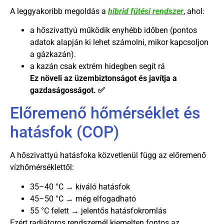
A leggyakoribb megoldás a
hibrid fűtési rendszer
, ahol:
a hőszivattyú működik enyhébb időben (pontos
adatok alapján ki lehet számolni, mikor kapcsoljon
a gázkazán).
a kazán csak extrém hidegben segít rá
Ez növeli az üzembiztonságot és javítja a
gazdaságosságot. ✅
Előremenő hőmérséklet és
hatásfok (COP)
A hőszivattyú hatásfoka közvetlenül függ az előremenő
vízhőmérséklettől:
35–40 °C → kiváló hatásfok
45–50 °C → még elfogadható
55 °C felett → jelentős hatásfokromlás
Ezért radiátoros rendszernél kiemelten fontos az