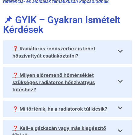
referencia- és aloldalak tematikusan kapcsolódnak.
📌 GYIK – Gyakran Ismételt
Kérdések
❓ Radiátoros rendszerhez is lehet
hőszivattyút csatlakoztatni?
❓ Milyen előremenő hőmérséklet
szükséges radiátoros hőszivattyús
fűtéshez?
❓ Mi történik, ha a radiátorok túl kicsik?
❓ Kell-e gázkazán vagy más kiegészítő