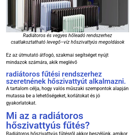
Radiátoros és vegyes hőleadó rendszerhez
csatlakoztatható levegő–víz hőszivattyús megoldások
Ez az útmutató átfogó, szakmai segítséget nyújt
mindazok számára, akik meglévő
radiátoros fűtési rendszerhez
szeretnének hőszivattyút alkalmazni.
A tartalom célja, hogy valós műszaki szempontok alapján
mutassa be a lehetőségeket, korlátokat és jó
gyakorlatokat.
Mi az a radiátoros
hőszivattyús fűtés?
Radiátoros hőszivattyús fűtésről akkor beszélünk, amikor