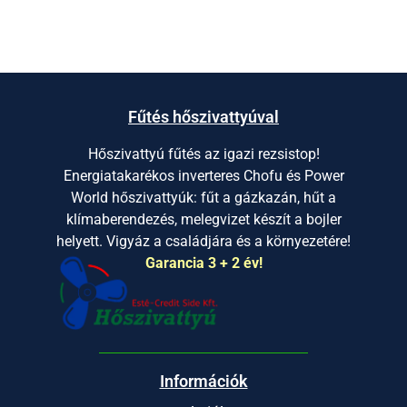
Fűtés hőszivattyúval
Hőszivattyú fűtés az igazi rezsistop!
Energiatakarékos inverteres Chofu és Power
World hőszivattyúk: fűt a gázkazán, hűt a
klímaberendezés, melegvizet készít a bojler
helyett. Vigyáz a családjára és a környezetére!
Garancia 3 + 2 év!
Információk