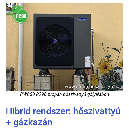
PW050 R290 propán hőszivattyú gólyalábon
Hibrid rendszer: hőszivattyú
+ gázkazán