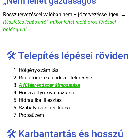
„Nem lehet gazdaságos”
Rossz tervezéssel valóban nem – jó tervezéssel igen. →
Részletes leírás arról, mikor lehet radiátoros fűtéssel
boldogulni.
🛠️ Telepítés lépései röviden
Hőigény-számítás
Radiátorok és rendszer felmérése
A fűtésrendszer átmosatása
Hőszivattyú kiválasztása
Hidraulikai illesztés
Szabályozás beállítása
Próbaüzem
🛠️ Karbantartás és hosszú