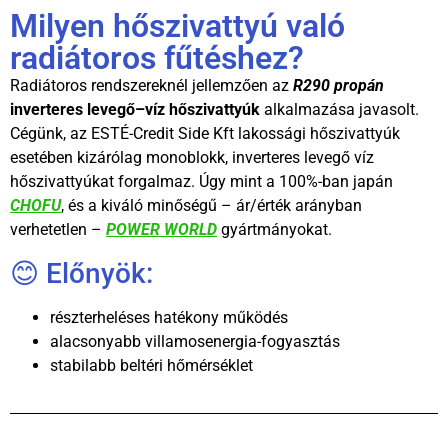
Milyen hőszivattyú való
radiátoros fűtéshez?
Radiátoros rendszereknél jellemzően az
R290 propán
inverteres levegő–víz hőszivattyúk
alkalmazása javasolt.
Cégünk, az ESTÉ-Credit Side Kft lakossági hőszivattyúk
esetében kizárólag monoblokk, inverteres levegő víz
hőszivattyúkat forgalmaz. Úgy mint a 100%-ban japán
CHOFU
, és a kiváló minőségű – ár/érték arányban
verhetetlen –
POWER WORLD
gyártmányokat.
😊 Előnyök:
részterheléses hatékony működés
alacsonyabb villamosenergia-fogyasztás
stabilabb beltéri hőmérséklet