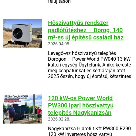
felújításon
Hőszivattyús rendszer
padlófűtéshez – Dorog, 140
m²-es új építésű családi ház
2026.04.08.
Levegő-víz hőszivattyú telepítés
Dorogon – Power World PW040 13 kW
kültéri egység Ügyfelünk, Anikó kereste
meg csapatunkat és kért árajánlatot
2025 őszén, hogy új építésű, kétszintes
120 kW-os Power World
PW300 ipari hőszivattyú
telepítés Nagykanizsán
2026.02.28.
Nagykanizsa Hidrofilt Kft PW300 R290
120 kW inverteres hőszivattyú