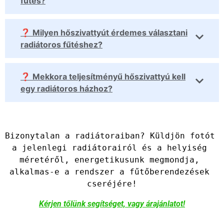
fűtés?
❓ Milyen hőszivattyút érdemes választani
radiátoros fűtéshez?
❓ Mekkora teljesítményű hőszivattyú kell
egy radiátoros házhoz?
Bizonytalan a radiátoraiban? Küldjön fotót 
a jelenlegi radiátorairól és a helyiség 
méretéről, energetikusunk megmondja, 
alkalmas-e a rendszer a fűtőberendezések 
cseréjére!
Kérjen tőlünk segítséget, vagy árajánlatot!